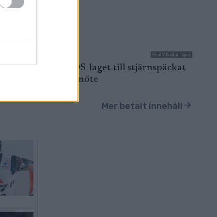
: Michael Renström
Photo: Kobberløpet
ditionen
Halva OS-laget till stjärnspäckat
eck...
mästarmöte
11.03.2026
Mer betalt innehåll