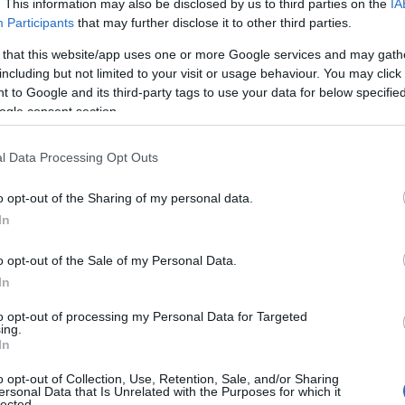
. This information may also be disclosed by us to third parties on the
IA
rs – anmäl dig nu
rullskidor 2026
Participants
that may further disclose it to other third parties.
UTZ
AV LEANDRO LUTZ
 that this website/app uses one or more Google services and may gath
27.05.2026
RULLSKIDOR
including but not limited to your visit or usage behaviour. You may click 
 to Google and its third-party tags to use your data for below specifi
ogle consent section.
l Data Processing Opt Outs
RULLSKIDTRÄNING: Pacing-
o opt-out of the Sharing of my personal data.
intervall för yngre utövare
In
AV INGEBORG SCHEVE
o opt-out of the Sale of my Personal Data.
05.08.2026
ÖVRIGT
In
Startlistor och starttider
to opt-out of processing my Personal Data for Targeted
Lysebotn Opp
ing.
In
AV LANGD.SE
o opt-out of Collection, Use, Retention, Sale, and/or Sharing
05.08.2026
RULLSKIDOR
ersonal Data that Is Unrelated with the Purposes for which it
lected.