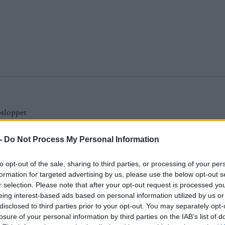
-
Do Not Process My Personal Information
to opt-out of the sale, sharing to third parties, or processing of your per
formation for targeted advertising by us, please use the below opt-out s
r selection. Please note that after your opt-out request is processed y
eing interest-based ads based on personal information utilized by us or
disclosed to third parties prior to your opt-out. You may separately opt-
Foto: Kok
losure of your personal information by third parties on the IAB’s list of
 i Ski Classics
Tävlingsprogram världs