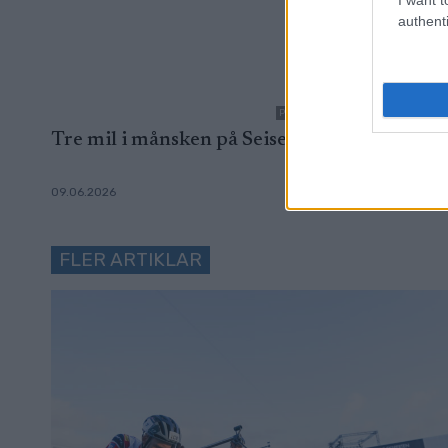
authenti
Photo: FotoArmin
Tre mil i månsken på Seiser Alm
Atomic t
kontrakt
09.06.2026
23.03.2026
FLER ARTIKLAR