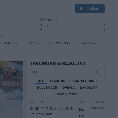
Bli medlem
SC Ranking
1
-
0
2
-
0
TRUSTNING
TRÄNING
SC COMMUNITY
OM OSS
TÄVLINGAR & RESULTAT
ALL
TRADITIONELL LÄNGDÅKNING
RULLSKIDOR
ÖVRIGA
LÅNGLOPP
SKIDSKYTTE
TÄVLINGAR
LAND
DATUM
BLINK 2026 Sandnes 10/15
2026.08.07
No
km Mass start
rw