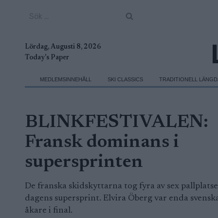
Skip
Sök
to
efter:
content
Lördag, Augusti 8, 2026
Today's Paper
MEDLEMSINNEHÅLL
SKI CLASSICS
TRADITIONELL LÄNG
BLINKFESTIVALEN:
Fransk dominans i
supersprinten
De franska skidskyttarna tog fyra av sex pallplatse
dagens supersprint. Elvira Öberg var enda svensk
åkare i final.