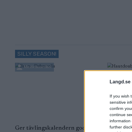
SILLY SEASON!
Medlemsartikel
Langd.se 
If you wish 
sensitive in
confirm you
continue se
information 
further disc
Ger tävlingskalendern godkänt:
Nytt lopp