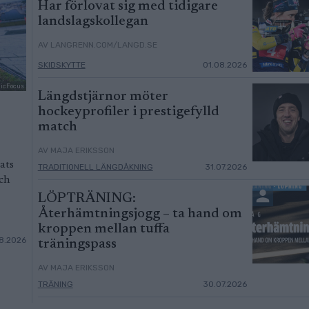
Har förlovat sig med tidigare
landslagskollegan
AV LANGRENN.COM/LANGD.SE
SKIDSKYTTE
01.08.2026
dicFocus
Längdstjärnor möter
hockeyprofiler i prestigefylld
match
AV MAJA ERIKSSON
ats
TRADITIONELL LÄNGDÅKNING
31.07.2026
och
LÖPTRÄNING:
Återhämtningsjogg – ta hand om
kroppen mellan tuffa
8.2026
träningspass
AV MAJA ERIKSSON
TRÄNING
30.07.2026