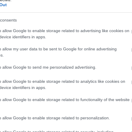
Out
CYKELTRÄNING: VO2max-
intervaller – utöka taket för din
uthållighetsmotor
consents
AV LEANDRO LUTZ
o allow Google to enable storage related to advertising like cookies on
04.08.2026
CYKELTRÄNING
|
TRÄNING
evice identifiers in apps.
en
Berättar om nya uppläget:
r i
o allow my user data to be sent to Google for online advertising
”Dubbelt så många hårda pass”
s.
AV INGEBORG SCHEVE
to allow Google to send me personalized advertising.
04.08.2026
TRADITIONELL LÄNGDÅKNING
8.2026
o allow Google to enable storage related to analytics like cookies on
evice identifiers in apps.
o allow Google to enable storage related to functionality of the website
o allow Google to enable storage related to personalization.
o allow Google to enable storage related to security, including