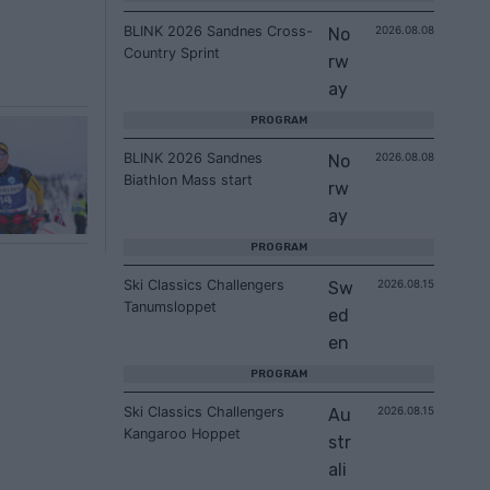
BLINK 2026 Sandnes Cross-
2026.08.08
No
Country Sprint
rw
ay
PROGRAM
BLINK 2026 Sandnes
2026.08.08
No
Biathlon Mass start
rw
ay
PROGRAM
Ski Classics Challengers
2026.08.15
Sw
Tanumsloppet
ed
en
PROGRAM
Ski Classics Challengers
2026.08.15
Au
Kangaroo Hoppet
str
ali