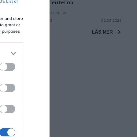
B’s List of
konkurrenterna
AV INGEBORG SCHEVE
er and store
09.05.2026
SKI CLASSICS
02.05.2026
to grant or
ed purposes
LÄS MER