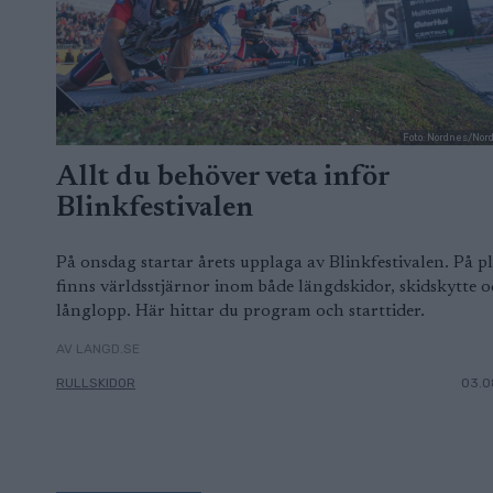
Foto: Nordnes/Nor
Allt du behöver veta inför
Blinkfestivalen
På onsdag startar årets upplaga av Blinkfestivalen. På pl
finns världsstjärnor inom både längdskidor, skidskytte 
långlopp. Här hittar du program och starttider.
AV LANGD.SE
RULLSKIDOR
03.0