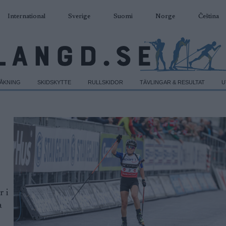
International
Sverige
Suomi
Norge
Čeština
DÅKNING
SKIDSKYTTE
RULLSKIDOR
TÄVLINGAR & RESULTAT
U
r i
a