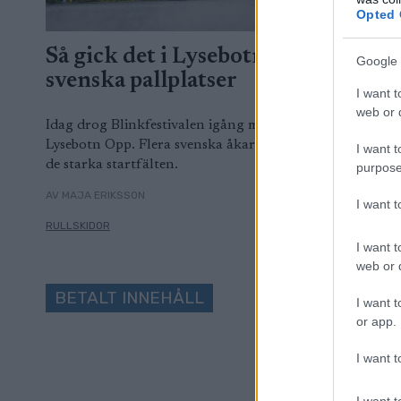
Opted 
Så gick det i Lysebotn Opp – flera
Google 
svenska pallplatser
I want t
web or d
Idag drog Blinkfestivalen igång med den brutala tävling
Lysebotn Opp. Flera svenska åkare stod för starka insatse
I want t
de starka startfälten.
purpose
AV MAJA ERIKSSON
I want 
RULLSKIDOR
05.0
I want t
web or d
BETALT INNEHÅLL
I want t
or app.
I want t
I want t