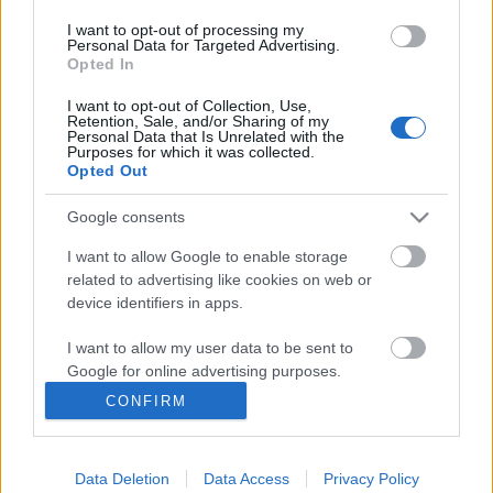
I want to opt-out of processing my
Personal Data for Targeted Advertising.
Oppdatert 15012022 Rennet vil ha en stakefrisone som er en
Opted In
del av 3 km og 5 km trase. Sonen er tydelig merket. Rennet
I want to opt-out of Collection, Use,
vil i all hovedsak arrangeres på normalt vis, men vi ber alle
Retention, Sale, and/or Sharing of my
Personal Data that Is Unrelated with the
ha respekt for covidsituasjonen og sørge for minimum 1
Purposes for which it was collected.
Opted Out
meter avstand til hverandre. Inne på stadionområde tillates
inntil 1 voksen/støtteapparat per deltaker. Eventuelt øvrige
Google consents
må oppholde seg ute i løypetrasene og må velge adkomst dit
utenom selve stadionområde. Dette for å redusere antallet
I want to allow Google to enable storage
related to advertising like cookies on web or
mennesker som samles på samme område og ivareta
device identifiers in apps.
smittevern. Det blir ikke mulighet for garderobe. Det blir ikke
utdelt løperdrikke og premier deles ut ved målgang for alle.
I want to allow my user data to be sent to
Det foreligger en arrangementsbegrensning for senior som
Google for online advertising purposes.
gjør at rennet deles i to arrangement. Renn 1 har start kl.
CONFIRM
I want to allow Google to send me
11.00. Alle utøvere her må forlate stadion rett etter målgang.
personalized advertising.
Renn 2 har start kl 12.45. VI henviser til nettsiden for
ytterligere informasjon. Velkommen til Moelvenrennet
Data Deletion
Data Access
Privacy Policy
I want to allow Google to enable storage