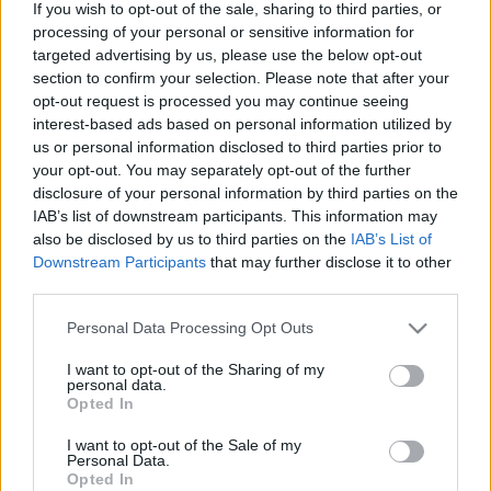
If you wish to opt-out of the sale, sharing to third parties, or
Resultater vil legges ut her fortløpende
processing of your personal or sensitive information for
targeted advertising by us, please use the below opt-out
section to confirm your selection. Please note that after your
Flyttet fra 2. januar. Utøvere påmeldt 2. januar må melde seg
opt-out request is processed you may continue seeing
på nytt. Merk at rennet blir gjennomført i Klassisk for alle
interest-based ads based on personal information utilized by
klasser. Det vil ikke være mulig med etteranmelding etter at
us or personal information disclosed to third parties prior to
påmeldingsfrist er utløpt torsdag 13.01 kl. 23.59 grunnet
your opt-out. You may separately opt-out of the further
oppsett av alle klasser innenfor arrangementsbegrensninger
disclosure of your personal information by third parties on the
med nåværende Covid retningslinjer. Senior planlegges start
IAB’s list of downstream participants. This information may
also be disclosed by us to third parties on the
IAB’s List of
kl.10. Endelige startlister og starttider per klasse vil bli lagt
Downstream Participants
that may further disclose it to other
ut lørdag 15.01 innen kl. 16.00 på denne siden og klubbens
third parties.
nettside. Øvrig praktisk informasjon for gjennomføring av
Please note that this website/app uses one or more Google
rennet med stadionkart og løypekart vil bli lagt ut på denne
Personal Data Processing Opt Outs
services and may gather and store information including but
siden og klubbens nettside i forkant av rennet innen fredag
not limited to your visit or usage behaviour. You may click to
I want to opt-out of the Sharing of my
14.01. Det blir viktig å sette seg inn i dette før renndagen.
personal data.
grant or deny consent to Google and its third-party tags to
Opted In
Rennet vil bli gjennomført i tråd med retningslinjer som
use your data for below specified purposes in below Google
gjelder per 05.01.2022 med mindre disse endres før
consent section.
I want to opt-out of the Sale of my
Personal Data.
renndagen.
https://www.skiforbundet.no/norges-
Opted In
skiforbund/nyheter/2022/1/nsfskor