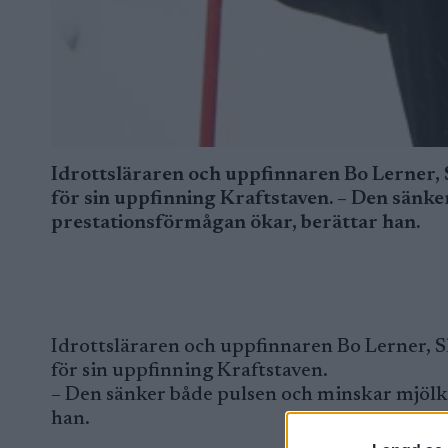
Idrottsläraren och uppfinnaren Bo Lerner, S
för sin uppfinning Kraftstaven. – Den sänk
prestationsförmågan ökar, berättar han.
Idrottsläraren och uppfinnaren Bo Lerner, Sk
för sin uppfinning Kraftstaven.
– Den sänker både pulsen och minskar mjölk
han.