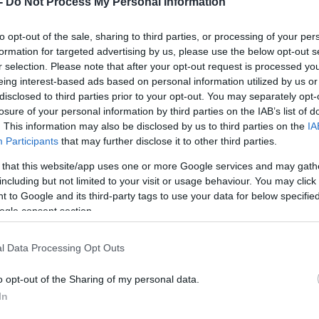
-
Do Not Process My Personal Information
tat med den här uppfinningen och 2006 fick han si
internationella skidförbundet.
to opt-out of the sale, sharing to third parties, or processing of your per
formation for targeted advertising by us, please use the below opt-out s
n glasögonorm med en hook, gör att du kan arbet
r selection. Please note that after your opt-out request is processed y
vilket ger mer kraft.
eing interest-based ads based on personal information utilized by us or
n är att kunna hålla handleden rak, berättar Bo Le
disclosed to third parties prior to your opt-out. You may separately opt-
losure of your personal information by third parties on the IAB’s list of
. This information may also be disclosed by us to third parties on the
IA
Participants
that may further disclose it to other third parties.
er på HINT i norska Meråker, på sju personer med
essa tester visade det sig att mjölksyran minskade
 that this website/app uses one or more Google services and may gath
.
including but not limited to your visit or usage behaviour. You may click 
sant för skidskyttar, säger Lerner.
 to Google and its third-party tags to use your data for below specifi
ogle consent section.
l Data Processing Opt Outs
nominerad till utmärkelsen ”ISPO brand new Award” 
 München i kategorin Hardware winter och hans st
o opt-out of the Sharing of my personal data.
tionerna i världen vid mässan.
In
valde just honom, berättar Roland Lindkvist, Innova