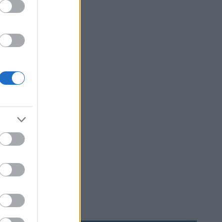
 staven
mig på
n på en
.