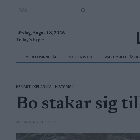
Skip
Sök
to
efter:
content
Lördag, Augusti 8, 2026
Today's Paper
MEDLEMSINNEHÅLL
SKI CLASSICS
TRADITIONELL LÄNG
HEMARTIKKELARKIV – HISTORISK
Bo stakar sig ti
• 20.03.2008
AV LANGD