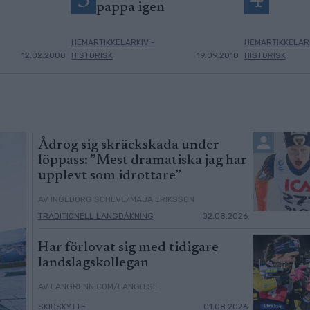
3
4
pappa igen
HEMARTIKKELARKIV -
HEMARTIKKELARK
12.02.2008
HISTORISK
19.09.2010
HISTORISK
Ådrog sig skräckskada under
löppass: ”Mest dramatiska jag har
upplevt som idrottare”
AV INGEBORG SCHEVE/MAJA ERIKSSON
TRADITIONELL LÄNGDÅKNING
02.08.2026
Har förlovat sig med tidigare
landslagskollegan
AV LANGRENN.COM/LANGD.SE
SKIDSKYTTE
01.08.2026