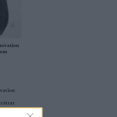
nnovation
som
ovation
erättar