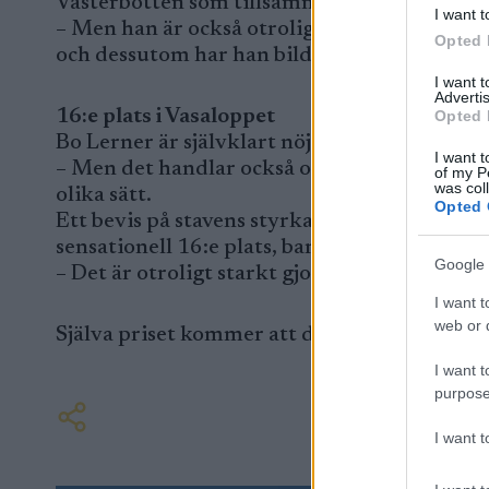
Västerbotten som tillsammans med organisat
I want t
– Men han är också otroligt engagerad samt
Opted 
och dessutom har han bildat en skidklubb f
I want 
Advertis
16:e plats i Vasaloppet
Opted 
Bo Lerner är självklart nöjd med utmärkelse
I want t
– Men det handlar också om ett lagarbete. R
of my P
was col
olika sätt.
Opted 
Ett bevis på stavens styrka kom vid årets Va
sensationell 16:e plats, bara 41 sekunder fr
Google 
– Det är otroligt starkt gjort av en 40-årig h
I want t
web or d
Själva priset kommer att delas ut den 24 apr
I want t
purpose
I want 