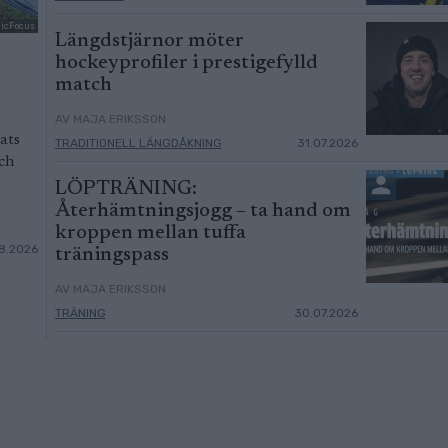
dicFocus
Längdstjärnor möter
hockeyprofiler i prestigefylld
match
AV MAJA ERIKSSON
ats
TRADITIONELL LÄNGDÅKNING
31.07.2026
och
LÖPTRÄNING:
Återhämtningsjogg – ta hand om
kroppen mellan tuffa
8.2026
träningspass
AV MAJA ERIKSSON
TRÄNING
30.07.2026