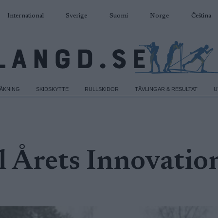
International
Sverige
Suomi
Norge
Čeština
DÅKNING
SKIDSKYTTE
RULLSKIDOR
TÄVLINGAR & RESULTAT
U
ll Årets Innovatio