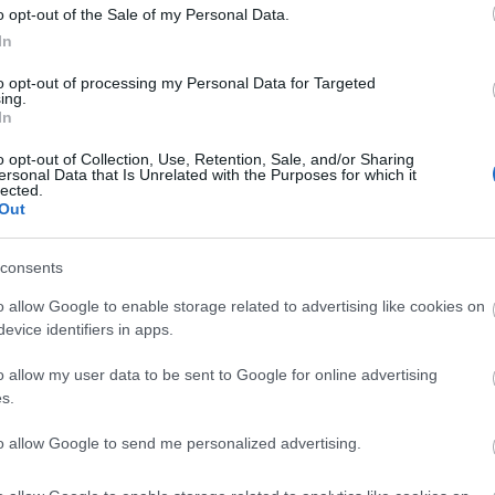
ionen Idéforum delar ut priset.
o opt-out of the Sale of my Personal Data.
idigt som han också ser möjligheterna med den här
In
ör marknadsföring.
to opt-out of processing my Personal Data for Targeted
ing.
In
n.
o opt-out of Collection, Use, Retention, Sale, and/or Sharing
unt omkring mig har jag tio personer som stöttar 
ersonal Data that Is Unrelated with the Purposes for which it
lected.
Out
salopp när elitmotionären Johan Sandberg tog sig i
ån den före detta vasaloppsvinnaren Daniel Thynell
consents
eltidsarbetare.
o allow Google to enable storage related to advertising like cookies on
evice identifiers in apps.
il på Framgångsdagen, Skellefteå Tillväxtgala.
o allow my user data to be sent to Google for online advertising
s.
to allow Google to send me personalized advertising.