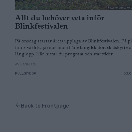
Foto: Nordnes/Nor
Allt du behöver veta inför
Blinkfestivalen
På onsdag startar årets upplaga av Blinkfestivalen. På pl
finns världsstjärnor inom både längdskidor, skidskytte 
långlopp. Här hittar du program och starttider.
AV LANGD.SE
RULLSKIDOR
03.0
Back to Frontpage