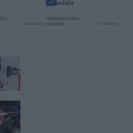
5
avlidit
IV -
HEMARTIKKELARKIV -
22.02.2013
HISTORISK
14.01.2008