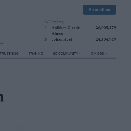
Bli medlem
SC Ranking
1
Anikken Gjerde
26,005,279
Alnæs
5
Johan Hoel
24,504,919
TRUSTNING
TRÄNING
SC COMMUNITY
OM OSS
n