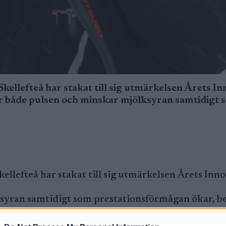
kellefteå har stakat till sig utmärkelsen Årets I
er både pulsen och minskar mjölksyran samtidigt 
ellefteå har stakat till sig utmärkelsen Årets Inn
syran samtidigt som prestationsförmågan ökar, b