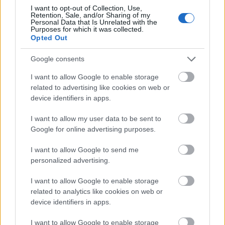
främsta atleter att ge tillbaka till föreningar
I want to opt-out of Collection, Use,
Retention, Sale, and/or Sharing of my
som betyder mycket för dem. Resurser är
Personal Data that Is Unrelated with the
Purposes for which it was collected.
viktiga för att idrotten ska kunna fortsätta
Opted Out
möjliggöra såväl stora som små drömmar, säger
Sara Pettersson.
Google consents
I want to allow Google to enable storage
related to advertising like cookies on web or
device identifiers in apps.
I want to allow my user data to be sent to
Google for online advertising purposes.
Prenumerera på vårt nyhetsbrev
I want to allow Google to send me
personalized advertising.
Prenumerera
I want to allow Google to enable storage
related to analytics like cookies on web or
device identifiers in apps.
I want to allow Google to enable storage