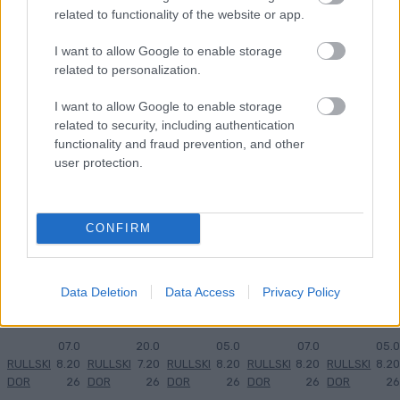
MEST LÄSTA
related to functionality of the website or app.
I want to allow Google to enable storage
related to personalization.
Myhl
Myhl
Så
BLIN
Startl
I want to allow Google to enable storage
1
2
3
4
5
back
back
gick
KFES
istor
related to security, including authentication
helt
siktar
det i
TIVAL
och
functionality and fraud prevention, and other
överlä
på
Lyseb
EN:
startti
user protection.
gsen i
hattri
otn
Dubbl
der
Blink
ck i
Opp –
a
Lyseb
Classi
Trysil
flera
norsk
otn
CONFIRM
cs...
sprint
svens
a
Opp
en
ka
segra
pallpl
r i
Data Deletion
Data Access
Privacy Policy
atser
masst
arten
07.0
20.0
05.0
07.0
05.0
RULLSKI
8.20
RULLSKI
7.20
RULLSKI
8.20
RULLSKI
8.20
RULLSKI
8.20
DOR
26
DOR
26
DOR
26
DOR
26
DOR
26