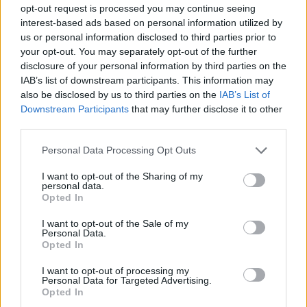
seniorklasserna om fem till tio år, säger Markus.
opt-out request is processed you may continue seeing
interest-based ads based on personal information utilized by
Under vintern som gick fanns Svenska Spel och
us or personal information disclosed to third parties prior to
deras Hejapriset närvarande vid varje cuphelg
your opt-out. You may separately opt-out of the further
och totalt delades 115 000 kronor ut som
disclosure of your personal information by third parties on the
fördelats mellan åkare och deras klubbar. Under
IAB’s list of downstream participants. This information may
sommaren har engagemanget fortsatt med
also be disclosed by us to third parties on the
IAB’s List of
Hejapriset vid varje tävlingshelg i Svenska Spel
Downstream Participants
that may further disclose it to other
Summer Tour.
third parties.
Please note that this website/app uses one or more Google
Personal Data Processing Opt Outs
Magni Smedås dominerade i Alliansloppet
services and may gather and store information including but
not limited to your visit or usage behaviour. You may click to
I want to opt-out of the Sharing of my
personal data.
grant or deny consent to Google and its third-party tags to
Opted In
use your data for below specified purposes in below Google
Sara Pettersson, sponsringsansvarig på Svenska
consent section.
I want to opt-out of the Sale of my
Spel, betonar vikten av att ge tillbaka till
Personal Data.
Opted In
idrotten.
– Svenska Spel är Sveriges största
I want to opt-out of processing my
Personal Data for Targeted Advertising.
idrottssponsor, från ungdom till elit. Det känns
Opted In
självklart att vi möjliggör för några av våra