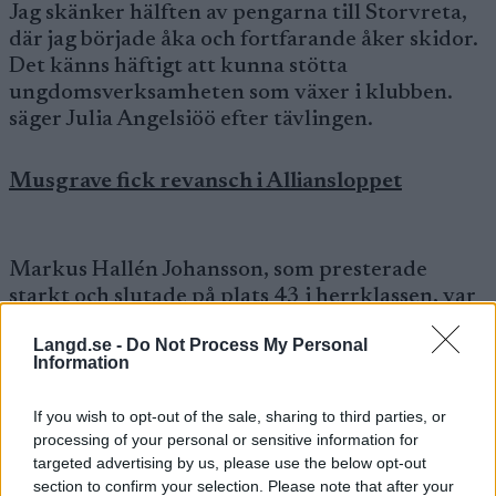
Jag skänker hälften av pengarna till Storvreta,
där jag började åka och fortfarande åker skidor.
Det känns häftigt att kunna stötta
ungdomsverksamheten som växer i klubben.
säger Julia Angelsiöö efter tävlingen.
Musgrave fick revansch i Alliansloppet
Markus Hallén Johansson, som presterade
starkt och slutade på plats 43 i herrklassen, var
nöjd med sin insats men hade hoppats på mer.
Langd.se -
Do Not Process My Personal
– Det kändes faktiskt bättre igår, så jag hade
Information
högre förväntningar. Jag delar prispengarna
med Offerdals SKs ungdomsverksamhet. Vi
If you wish to opt-out of the sale, sharing to third parties, or
seniorer är med och håller i deras träningar ett
processing of your personal or sensitive information for
par gånger per år och vi är säkra på att det
targeted advertising by us, please use the below opt-out
kommer krylla av offerdalingar i
section to confirm your selection. Please note that after your