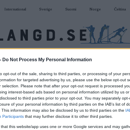
International
Sverige
Suomi
Norge
Čeština
DÅKNING
SKIDSKYTTE
RULLSKIDOR
TÄVLINGAR & RESULTAT
U
-
Do Not Process My Personal Information
to opt-out of the sale, sharing to third parties, or processing of your per
formation for targeted advertising by us, please use the below opt-out s
P
r selection. Please note that after your opt-out request is processed y
vlandsnuten opp- NM
eing interest-based ads based on personal information utilized by us or
motbakke
disclosed to third parties prior to your opt-out. You may separately opt-
losure of your personal information by third parties on the IAB’s list of
. This information may also be disclosed by us to third parties on the
IA
2022.06.11
Participants
that may further disclose it to other third parties.
 that this website/app uses one or more Google services and may gath
Norway