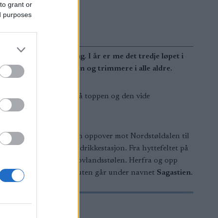
to grant or
ed purposes
år for trettende gang. I år er me det tredje løpet i
med mange hundre barn og trimmere i alle aldre.
eller utrent, kan man nå toppen og den vide
lger man den nye turveien oppover mot Nordstøldalen til
0 moh der det også er drikkestasjon. Fra hyttefeltet på
ert som man nærmer seg Hovlandsstølen. Herfra og opp
jorden opp til Hovlandsnuten går under navnet
Sagastien
.