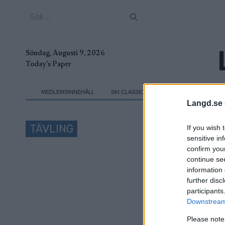
Skip
Sök
to
efter:
content
Söndag, Augusti 9, 2026
Today's Paper
MEDLEMSINNEHÅLL
SKI CLASSICS
TRADITIONELL LÄNG
Langd.se 
TÄVLING
If you wish 
sensitive in
confirm you
Ho
continue se
information 
further disc
participants
Datum:
Downstream 
Land:
Please note