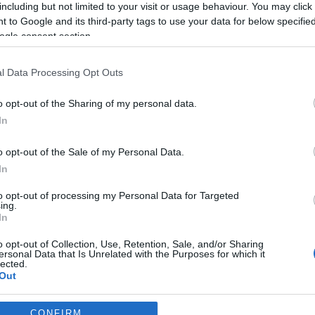
including but not limited to your visit or usage behaviour. You may click 
 to Google and its third-party tags to use your data for below specifi
Sauda
ogle consent section.
HEMSIDA
l Data Processing Opt Outs
lltopper, godt synlig fra fjorden. Motbakkeløpet arrangeres i 
løperene i Norge kommer til motbakkefest i Sauda – sammen 
o opt-out of the Sharing of my personal data.
In
n/sherpa og konkurranse. Enten man er ung eller gammel, trent 
o opt-out of the Sale of my Personal Data.
 som trengs er en liten porsjon stå-på-vilje.
In
to opt-out of processing my Personal Data for Targeted
rbi den idylliske Fosstveitdammen og gårdsbrukene der. Videre fø
ing.
ld til raskeste mann og kvinne som passerer Brekkestølsbråtet 30
In
e parti på grusveg, før stigningen for alvor tar seg opp etterhv
o opt-out of Collection, Use, Retention, Sale, and/or Sharing
e steintrappene som sherpaer fra Nepal har bygget. Turen fra f
ersonal Data that Is Unrelated with the Purposes for which it
lected.
Out
consents
CONFIRM