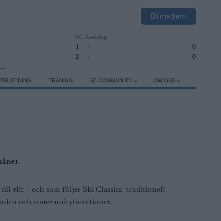
Bli medlem
SC Ranking
1
-
0
2
-
0
TRUSTNING
TRÄNING
SC COMMUNITY
OM OSS
rmåner.
elit – och som följer Ski Classics, traditionell
judanden och communityfunktioner.