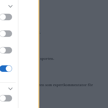
ellt och internationellt.
 djupare förståelse för sporten.
ed kända namn nära sporten som expertkommentator för
door-sporter.