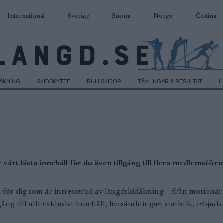
International
Sverige
Suomi
Norge
Čeština
DÅKNING
SKIDSKYTTE
RULLSKIDOR
TÄVLINGAR & RESULTAT
U
vårt låsta innehåll får du även tillgång till flera medlemsfö
r dig som är intresserad av längdskidåkning – från motionär till 
ng till allt exklusivt innehåll, livesändningar, statistik, erb