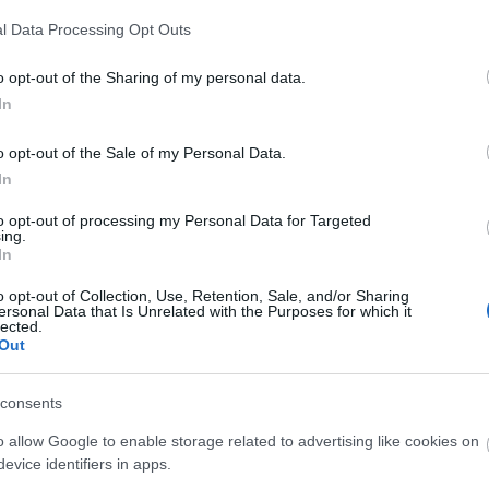
l Data Processing Opt Outs
o opt-out of the Sharing of my personal data.
In
ssics, skidskytte och traditionell längdskidåkning – både nation
o opt-out of the Sale of my Personal Data.
In
to opt-out of processing my Personal Data for Targeted
ing.
In
 analyser, intervjuer, reportage och kommentarer som ger dig en
o opt-out of Collection, Use, Retention, Sale, and/or Sharing
ersonal Data that Is Unrelated with the Purposes for which it
lected.
Out
 Ski Classics Pro Tour live med engelsk kommentering, ofta m
consents
lgång till repriser och tidigare säsonger.
llengers-event samt vissa traditionella skidevent och andra out
o allow Google to enable storage related to advertising like cookies on
evice identifiers in apps.