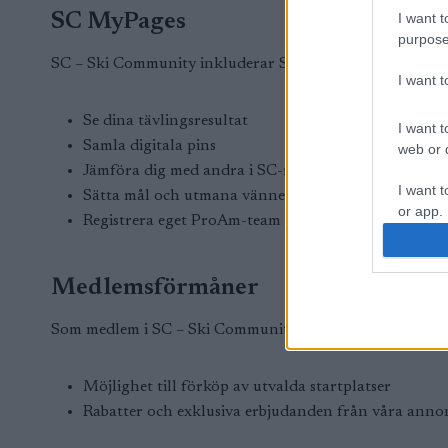
I want t
SC MyPages
purpose
SC – Ski Community inkluderar SC MyPages där du kan
I want 
Se dina tävlingsresultat
I want t
Samla digitala pins
web or d
Jämföra dig med andra i SC-rankingsystemet
I want t
Sätta mål och utmana vänner
or app.
Registrera eget ProAm-team i Ski Classics
I want t
Medlemsförmåner
I want t
authenti
Som medlem i SC – Ski Community får du även:
Möjlighet till förköp av utvalda startplatser
Rabatter och exklusiva erbjudanden från våra anno