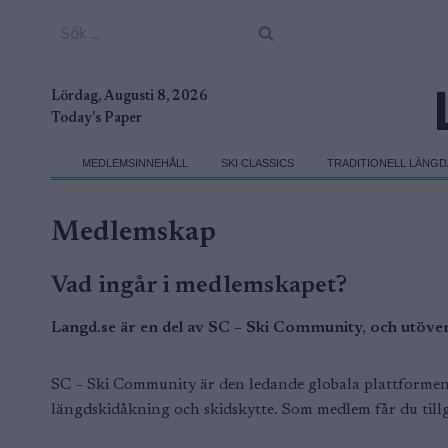
Skip
Sök
to
efter:
content
Lördag, Augusti 8, 2026
Today's Paper
MEDLEMSINNEHÅLL
SKI CLASSICS
TRADITIONELL LÄNG
Medlemskap
Vad ingår i medlemskapet?
Langd.se är en del av SC – Ski Community, och utöver 
SC – Ski Community är den ledande globala plattformen fö
längdskidåkning och skidskytte. Som medlem får du tillgå