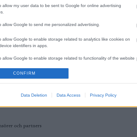
o allow my user data to be sent to Google for online advertising
s.
:
to allow Google to send me personalized advertising.
o allow Google to enable storage related to analytics like cookies on
evice identifiers in apps.
o allow Google to enable storage related to functionality of the website
CONFIRM
o allow Google to enable storage related to personalization.
o allow Google to enable storage related to security, including
Data Deletion
Data Access
Privacy Policy
cation functionality and fraud prevention, and other user protection.
nsörer och partners