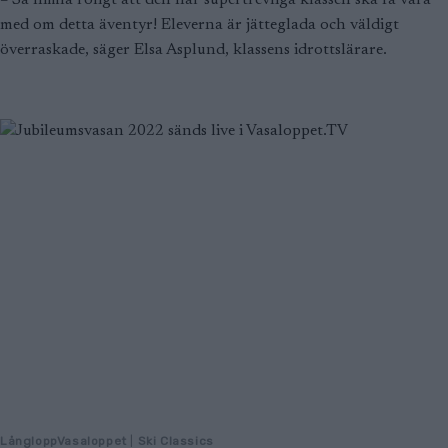
– Så himla roligt att den här supertrevliga klassen ska få vara
med om detta äventyr! Eleverna är jätteglada och väldigt
överraskade, säger Elsa Asplund, klassens idrottslärare.
LångloppVasaloppet
|
Ski Classics