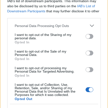
IAB’s list of downstream participants. This information may
hyllningar, applåder, en dalahäst och inte minst: En startplats
also be disclosed by us to third parties on the
IAB’s List of
till Vasaloppet 2025.
Downstream Participants
that may further disclose it to other
– Det är nog den finaste present jag fått, säger Marcus Wandt.
third parties.
Please note that this website/app uses one or more Google
Personal Data Processing Opt Outs
services and may gather and store information including but
not limited to your visit or usage behaviour. You may click to
I want to opt-out of the Sharing of my
personal data.
grant or deny consent to Google and its third-party tags to
Opted In
use your data for below specified purposes in below Google
consent section.
I want to opt-out of the Sale of my
Personal Data.
Opted In
I want to opt-out of processing my
Personal Data for Targeted Advertising.
Opted In
I want to opt-out of Collection, Use,
Retention, Sale, and/or Sharing of my
Personal Data that Is Unrelated with the
Purposes for which it was collected.
Opted Out