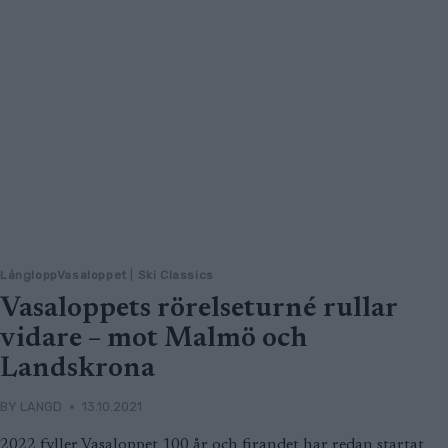
LångloppVasaloppet
|
Ski Classics
Vasaloppets rörelseturné rullar
vidare – mot Malmö och
Landskrona
BY
LANGD
13.10.2021
2022 fyller Vasaloppet 100 år och firandet har redan startat