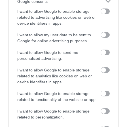
LångloppVasaloppet
|
Ski Classics
Google consents
Jenny Rissveds kör Cykelvasan –
I want to allow Google to enable storage
direktsänds i SVT
related to advertising like cookies on web or
device identifiers in apps.
BY
KJELL-ERIK KRISTIANSEN
08.08.2024
I want to allow my user data to be sent to
Jenny Rissveds, bronsmedaljör i mountainbike vid OS i Paris,
Google for online advertising purposes.
kommer till start i Cykelvasan 90 på lördag 10 augusti. Loppet
I want to allow Google to send me
som är Nordens största mountainbikelopp går från Sälen till
personalized advertising.
Mora, en sträcka på 96 km genom vacker natur och historiska
Vasaloppskontroller.
I want to allow Google to enable storage
related to analytics like cookies on web or
device identifiers in apps.
I want to allow Google to enable storage
related to functionality of the website or app.
I want to allow Google to enable storage
related to personalization.