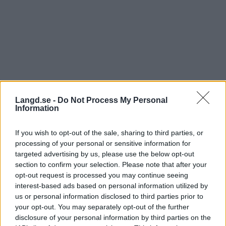
Langd.se -
Do Not Process My Personal
Information
LångloppVasaloppet
|
Ski Classics
If you wish to opt-out of the sale, sharing to third parties, or
Astronauten Marcus Wandt åker
processing of your personal or sensitive information for
Vasaloppet 2025
targeted advertising by us, please use the below opt-out
section to confirm your selection. Please note that after your
BY
KJELL-ERIK KRISTIANSEN
26.09.2024
opt-out request is processed you may continue seeing
interest-based ads based on personal information utilized by
Han for till rymden med en Vasaloppsnummerlapp och en
us or personal information disclosed to third parties prior to
Vasaloppsmedalj som nu båda har återlämnats i Vasaloppets
your opt-out. You may separately opt-out of the further
disclosure of your personal information by third parties on the
ägo. Som tack fick den morafödde astronauten ta emot