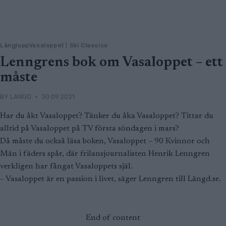
LångloppVasaloppet
|
Ski Classics
Lenngrens bok om Vasaloppet – ett
måste
BY
LANGD
30.09.2021
Har du åkt Vasaloppet? Tänker du åka Vasaloppet? Tittar du
alltid på Vasaloppet på TV första söndagen i mars?
Då måste du också läsa boken, Vasaloppet – 90 Kvinnor och
Män i fäders spår, där frilansjournalisten Henrik Lenngren
verkligen har fångat Vasaloppets själ.
– Vasaloppet är en passion i livet, säger Lenngren till Längd.se.
End of content