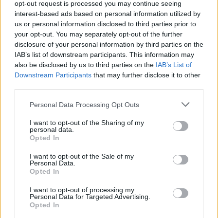
opt-out request is processed you may continue seeing
interest-based ads based on personal information utilized by
us or personal information disclosed to third parties prior to
your opt-out. You may separately opt-out of the further
disclosure of your personal information by third parties on the
IAB’s list of downstream participants. This information may
also be disclosed by us to third parties on the
IAB’s List of
Tour de ski
|
Traditionell längdåkning
Downstream Participants
that may further disclose it to other
Krüger starkast i klättringen –
third parties.
Halfvarsson tappade pallplatsen
Please note that this website/app uses one or more Google
Personal Data Processing Opt Outs
services and may gather and store information including but
BY
MÅRTEN LÅNG
08.01.2023
not limited to your visit or usage behaviour. You may click to
I want to opt-out of the Sharing of my
personal data.
grant or deny consent to Google and its third-party tags to
Simen Hegstad Krüger var oerhört stark i den sista klättringen.
Opted In
use your data for below specified purposes in below Google
Men han kunde inte skapa någon rejäl spänning i totalen där
consent section.
I want to opt-out of the Sale of my
Johannes Hösflot Kläbo kunde hålla undan och till sin tredje
Personal Data.
seger i Tour de Ski.
Opted In
Calle Halfvarsson tappade sin totala pallplats i touren på
I want to opt-out of processing my
slutetappen.
Personal Data for Targeted Advertising.
Opted In