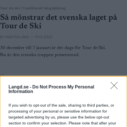
Tour de ski
|
Traditionell längdåkning
Så mönstrar det svenska laget på
Tour de Ski
BY
MÅRTEN LÅNG
19.12.2023
30 december till 7 januari är det dags för Tour de Ski.
Nu är den svenska truppen presenterad.
Langd.se -
Do Not Process My Personal
Information
If you wish to opt-out of the sale, sharing to third parties, or
processing of your personal or sensitive information for
targeted advertising by us, please use the below opt-out
section to confirm your selection. Please note that after your