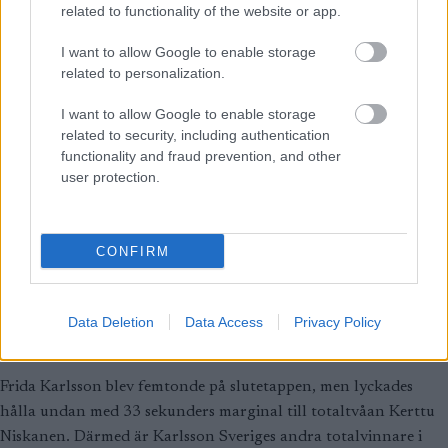
related to functionality of the website or app.
BY
MÅRTEN LÅNG
08.01.2023
I want to allow Google to enable storage
2008 tog Charlotte Kalla Sveriges hittills enda totalseger i Tour
related to personalization.
de Ski.
I want to allow Google to enable storage
Nu; 15 år senare kan det hända igen då Frida Karlsson leder
related to security, including authentication
inför slutetappen.
functionality and fraud prevention, and other
user protection.
Tour de ski
|
Traditionell längdåkning
Frida Karlsson vann Tour de Ski:
CONFIRM
”Supernöjd hur jag fajtas hela
vägen in”
Data Deletion
Data Access
Privacy Policy
BY
MÅRTEN LÅNG
08.01.2023
Frida Karlsson blev femtonde på slutetappen, men lyckades
hålla undan med 33 sekunders marginal till totaltvåan Kerttu
Niskanen. Därmed är Karlsson Sveriges andra totalvinnare i