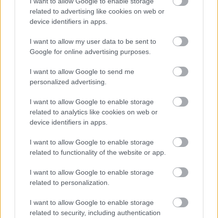
I want to allow Google to enable storage
related to advertising like cookies on web or
För elva månader sedan blev han tvåa bakom
device identifiers in apps.
Andreas Nygaard.
I want to allow my user data to be sent to
Google for online advertising purposes.
Nu är siktet inställt på att ta den första svenska
herrsegern i Vasaloppet sedan Jörgen Brinks
I want to allow Google to send me
personalized advertising.
seger 2012.
I want to allow Google to enable storage
Vid lunchtid den 5 mars vet vi om den norska
related to analytics like cookies on web or
dominansen brutits eller om det åter är en
device identifiers in apps.
blågul åkare först under målportalen på
I want to allow Google to enable storage
Vasagatan i Mora.
related to functionality of the website or app.
I want to allow Google to enable storage
related to personalization.
I want to allow Google to enable storage
Prenumerera på vårt nyhetsbrev
related to security, including authentication