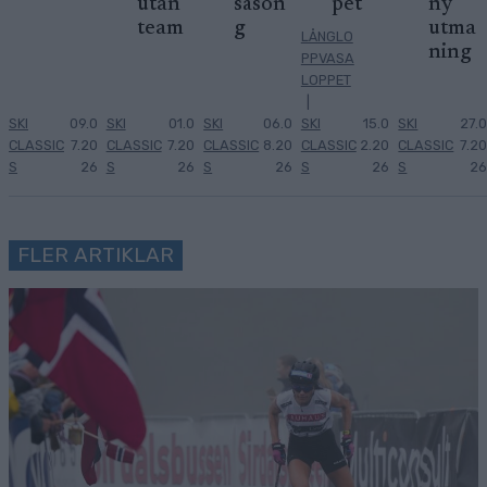
utan
säson
pet
ny
team
g
utma
LÅNGLO
ning
PPVASA
LOPPET
|
SKI
09.0
SKI
01.0
SKI
06.0
SKI
15.0
SKI
27.0
CLASSIC
7.20
CLASSIC
7.20
CLASSIC
8.20
CLASSIC
2.20
CLASSIC
7.20
S
26
S
26
S
26
S
26
S
26
FLER ARTIKLAR