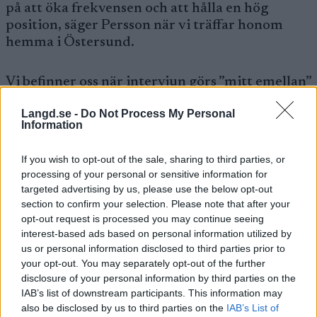
på att öka frekvensen och att hålla en hög
position, säger Persson när vi träffar honom
hemma i Östersund.
Vi befinner oss när intervjun görs ”mitt emellan”
Grand Classics-loppen Marcialonga och
Langd.se -
Do Not Process My Personal
Jizerska50.
Information
— Jag tog någon lugnare dag efter Marcialonga
If you wish to opt-out of the sale, sharing to third parties, or
för att ”börja om på noll” och börja jobbet mot
processing of your personal or sensitive information for
Vasaloppet. Sen får vi se hur kroppen svara på
targeted advertising by us, please use the below opt-out
section to confirm your selection. Please note that after your
det. Det kan bli något sämre resultat i Jizerska
opt-out request is processed you may continue seeing
eller i Orsa (två tävlingar i Ski Classics helgen
interest-based ads based on personal information utilized by
18-19 februari), men allt handlar om att hitta
us or personal information disclosed to third parties prior to
till den rätta formen på Vasaloppet, säger
your opt-out. You may separately opt-out of the further
Persson.
disclosure of your personal information by third parties on the
IAB’s list of downstream participants. This information may
also be disclosed by us to third parties on the
IAB’s List of
Betyder det att du inte kommer att bli orolig