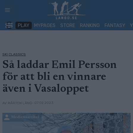
Skip
to
content
PLAY
MYPAGES
STORE
RANKING
FANTASY
SKI CLASSICS
Så laddar Emil Persson
för att bli en vinnare
även i Vasaloppet
• 07.02.2023
AV MÅRTEN LÅNG
Medlemsartikel