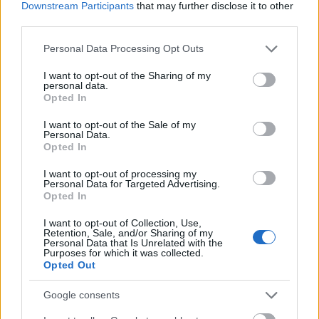
Downstream Participants
that may further disclose it to other
om du blir tolva på Jizerska?
third parties.
— Det beror på vilket sätt jag blir tolva på. Du
Please note that this website/app uses one or more Google
kan bli tolva med en bra kropp och du kan bli
Personal Data Processing Opt Outs
services and may gather and store information including but
tolva med en dålig kropp. Och det är klart
not limited to your visit or usage behaviour. You may click to
I want to opt-out of the Sharing of my
ställer du dig på startlinjen så vill du ju alltid
personal data.
grant or deny consent to Google and its third-party tags to
Opted In
vinna. Så kommer det vara även nu.
use your data for below specified purposes in below Google
consent section.
I want to opt-out of the Sale of my
Personal Data.
Hur förändras träningen specifikt in mot
Opted In
Vasaloppet?
— Den stora ändringen är väl att jag stretchar ut
I want to opt-out of processing my
Personal Data for Targeted Advertising.
vissa pass med en timme till. Vasaloppet är ju en
Opted In
timme längre än alla andra lopp, så det gäller
I want to opt-out of Collection, Use,
att förbereda sig lite extra för den sista timmen.
Retention, Sale, and/or Sharing of my
Men det handlar inte om att göra några stora
Personal Data that Is Unrelated with the
Purposes for which it was collected.
förändringar. Det jag har gjort fram till nu har
Opted Out
ju uppenbarligen varit bra, säger Persson som
presterat bra i Vasaloppet vid flera tillfällen
Google consents
tidigare.