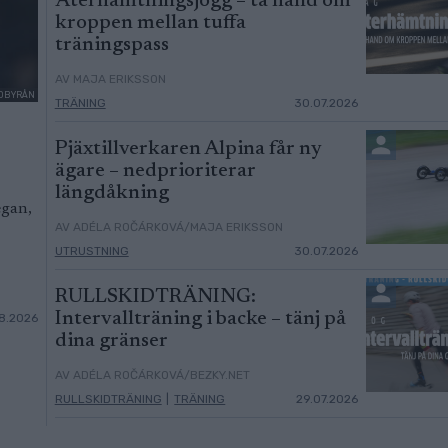
Återhämtningsjogg – ta hand om
kroppen mellan tuffa
träningspass
AV MAJA ERIKSSON
ILDBYRÅN
TRÄNING
30.07.2026
Pjäxtillverkaren Alpina får ny
ägare – nedprioriterar
längdåkning
egan,
AV ADÉLA ROČÁRKOVÁ/MAJA ERIKSSON
UTRUSTNING
30.07.2026
RULLSKIDTRÄNING:
Intervallträning i backe – tänj på
8.2026
dina gränser
AV ADÉLA ROČÁRKOVÁ/BEZKY.NET
RULLSKIDTRÄNING
|
TRÄNING
29.07.2026