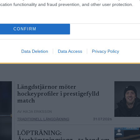
cation functionality and fraud prevention, and other user protection.
 på
Direkt från OS till
Klar f
3
4
 stod
seger i Skinnarloppet
team –
CONFIRM
an team
succés
LÅNGLOPPVASALOPP
ET
01.07.2026
|
SKI CLASSICS
15.02.2026
SKI CLASSICS
Data Deletion
Data Access
Privacy Policy
Längdstjärnor möter
hockeyprofiler i prestigefylld
match
AV MAJA ERIKSSON
TRADITIONELL LÄNGDÅKNING
31.07.2026
LÖPTRÄNING: