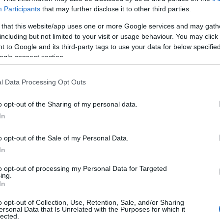
Johan Hoel, Jan Srail, Runar Skaug Mathisen.
Participants
that may further disclose it to other third parties.
tes sportdokumentären Ski Classics Ski or Die. I tr
gen inför den nya säsongen.
 that this website/app uses one or more Google services and may gath
including but not limited to your visit or usage behaviour. You may click 
 to Google and its third-party tags to use your data for below specifi
rge, Vltava Fund Ski Team från Tjeckien och sven
ogle consent section.
l Data Processing Opt Outs
rvjuerna, som du ser på SC Play. Här är länkarna t
o opt-out of the Sharing of my personal data.
In
N HOEL
o opt-out of the Sale of my Personal Data.
In
R SKAUG MATHISEN
to opt-out of processing my Personal Data for Targeted
ing.
In
RAIL
o opt-out of Collection, Use, Retention, Sale, and/or Sharing
ersonal Data that Is Unrelated with the Purposes for which it
lected.