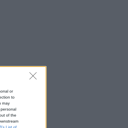
vi hela
sonal or
ection to
ou may
 personal
out of the
 downstream
i hela
B’s List of