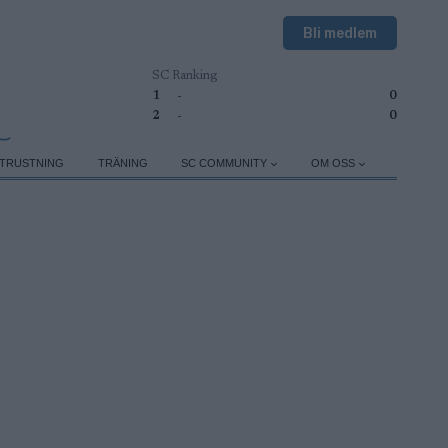
Bli medlem
SC Ranking
1
-
0
2
-
0
TRUSTNING
TRÄNING
SC COMMUNITY
OM OSS