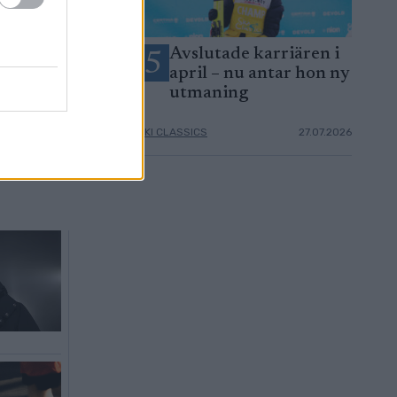
ör Northugs
Avslutade karriären i
5
 efter
april – nu antar hon ny
äsong
utmaning
06.08.2026
SKI CLASSICS
27.07.2026