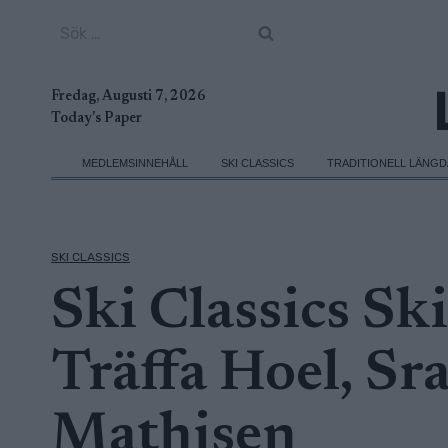
Skip
Sök
to
efter:
content
Fredag, Augusti 7, 2026
Today's Paper
MEDLEMSINNEHÅLL
SKI CLASSICS
TRADITIONELL LÄNG
SKI CLASSICS
Ski Classics Sk
Träffa Hoel, Sr
Mathisen