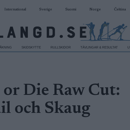
International
Sverige
Suomi
Norge
Čeština
DÅKNING
SKIDSKYTTE
RULLSKIDOR
TÄVLINGAR & RESULTAT
U
i or Die Raw Cut:
ail och Skaug