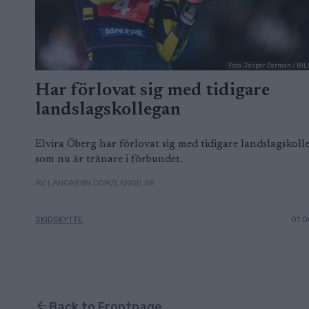
Foto: Jesper Zerman / B
Har förlovat sig med tidigare
landslagskollegan
Elvira Öberg har förlovat sig med tidigare landslagskoll
som nu är tränare i förbundet.
AV LANGRENN.COM/LANGD.SE
SKIDSKYTTE
01.0
Back to Frontpage