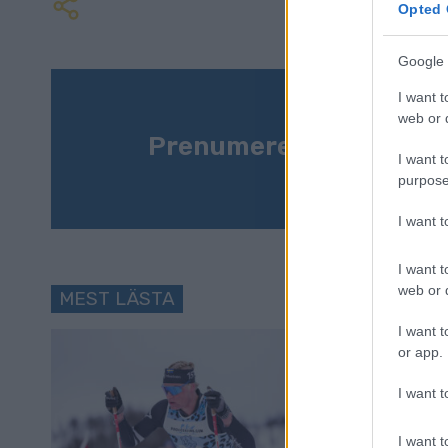
Opted 
Google 
I want t
web or d
Prenumerera på vårt n
I want t
purpose
I want 
I want t
web or d
MEST LÄSTA
I want t
or app.
I want t
I want t