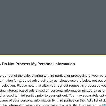
-
Do Not Process My Personal Information
e som sänts exklusivt här via langd.se. Nu släpper 
Johan Hoel, Jan Srail, Runar Skaug Mathisen.
to opt-out of the sale, sharing to third parties, or processing of your per
formation for targeted advertising by us, please use the below opt-out s
r selection. Please note that after your opt-out request is processed y
eing interest-based ads based on personal information utilized by us or
disclosed to third parties prior to your opt-out. You may separately opt-
losure of your personal information by third parties on the IAB’s list of
 som sänts exklusivt här via langd.se. Nu släpper v
. This information may also be disclosed by us to third parties on the
IA