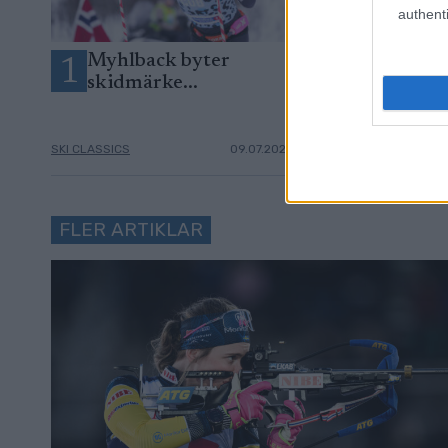
authenti
Myhlback byter
Fick besked
1
2
skidmärke...
Instagram –
plötsligt ut
SKI CLASSICS
09.07.2026
SKI CLASSICS
FLER ARTIKLAR