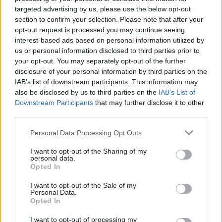
bekräftelse på att jag gjort ett väldigt bra jobb
targeted advertising by us, please use the below opt-out
senaste året. Jag har tagit stora steg och
section to confirm your selection. Please note that after your
förbättrat det jag viljat förbättra.
opt-out request is processed you may continue seeing
interest-based ads based on personal information utilized by
us or personal information disclosed to third parties prior to
Hur känns kroppen efter helgens tuffa lopp?
your opt-out. You may separately opt-out of the further
– Jag har varit extremt trött men har försökt
disclosure of your personal information by third parties on the
IAB’s list of downstream participants. This information may
återhämta mig så mycket jag kan. Redan efter
also be disclosed by us to third parties on the
IAB’s List of
lördagens lopp var jag rejält trött och kunde
Downstream Participants
that may further disclose it to other
knappt hålla ögonen öppna inför söndagens
third parties.
start.
Please note that this website/app uses one or more Google
Personal Data Processing Opt Outs
services and may gather and store information including but
Tuff avslutning
not limited to your visit or usage behaviour. You may click to
I want to opt-out of the Sharing of my
personal data.
grant or deny consent to Google and its third-party tags to
Opted In
Till helgen är det dags för avslutningen av Ski
use your data for below specified purposes in below Google
Classics när Janteloppet körs. Där väntar
consent section.
I want to opt-out of the Sale of my
Personal Data.
ytterligare en tuff tävling för åkarna. 100
Opted In
kilometer med 1730 höjdmeter ska avverkas.
I want to opt-out of processing my