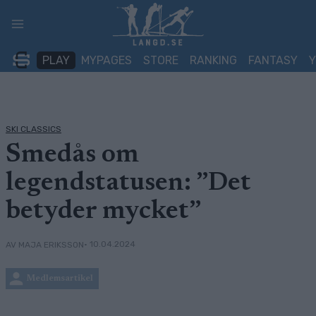
Skip
to
content
PLAY
MYPAGES
STORE
RANKING
FANTASY
SKI CLASSICS
Smedås om
legendstatusen: ”Det
betyder mycket”
• 10.04.2024
AV MAJA ERIKSSON
Medlemsartikel