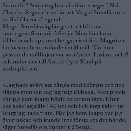
Summit 2 Senja tog hon sin femte seger i Ski
Classics. Segern innebär att Magni Smedås nu är
en Ski Classics Legend.
Magni Smedås såg länge ut att bli trea i
söndagens Summit 2 Senja. Men hon kom
tillbaka och upp mot bergspriset fick Magni en
lucka som hon utökade in till mål. När hon
passerade mållinjen var avståndet 1 minut och 8
sekunder ner till Astrid Öyre Slind på
andraplatsen.
– Jag hade svårt att hänga med i början och fick
släppa men sen tog jag mig tillbaka. Men precis
när jag kom ikapp höjde de farten igen. Efter
det åkte jag själv i 40 km och fick inga tider hur
långt jag hade fram. När jag kom ikapp var jag
överraskad och kunde inte förstå att det hände,
säger Smedås om Summit 2 Senja.