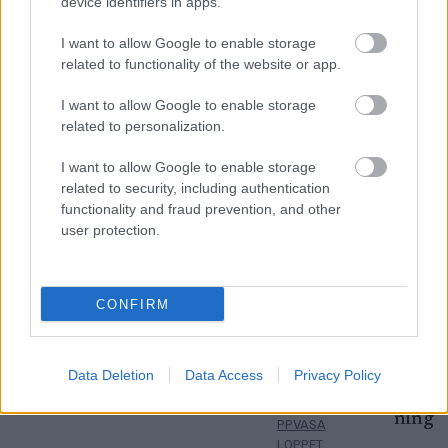
device identifiers in apps.
I want to allow Google to enable storage
related to functionality of the website or app.
MEST LÄSTA
I want to allow Google to enable storage
related to personalization.
I want to allow Google to enable storage
related to security, including authentication
Myhl
Fick
Klar
Direk
Avslu
1
2
3
4
5
functionality and fraud prevention, and other
back
beske
för
t från
tade
user protection.
byter
d på
North
OS
karriä
skidm
Insta
ugs
till
ren i
ärke...
gram
team
seger
april
CONFIRM
– stod
–
i
– nu
plötsl
efter
Skinn
antar
igt
succé
arlop
hon
utan
säson
pet
ny
Data Deletion
Data Access
Privacy Policy
team
g
utma
LÅNGLO
ning
PPVASA
LOPPET