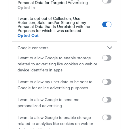
Personal Data for Targeted Advertising.
– Det kommer bli brutalt, långt och tufft och det
Opted In
är många starka damer på start. Jag ser fram
I want to opt-out of Collection, Use,
emot det och gillar de längre distanserna. Jag
Retention, Sale, and/or Sharing of my
Personal Data that Is Unrelated with the
har inte tävlat 100 kilometer förut och är
Purposes for which it was collected.
exalterad att se vad som väntar oss, säger hon
Opted Out
avslutningsvis.
Google consents
HÄR HITTAR DU MER INFO OM
I want to allow Google to enable storage
TÄVLINGARNA
.
related to advertising like cookies on web or
device identifiers in apps.
I want to allow my user data to be sent to
Google for online advertising purposes.
I want to allow Google to send me
Prenumerera på vårt nyhetsbrev
personalized advertising.
I want to allow Google to enable storage
Prenumerera
related to analytics like cookies on web or