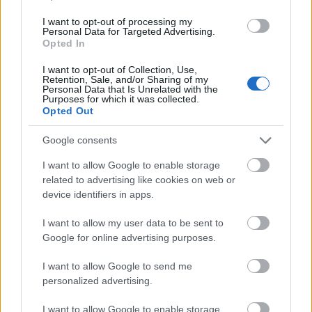
guiden följa aktuell plats för varje eSled på
I want to opt-out of processing my
skärmen, vilket säkerställer att gruppen håller
Personal Data for Targeted Advertising.
Opted In
sig tillsammans på ett säkert sätt, tillägger
Autioniemi.
I want to opt-out of Collection, Use,
Retention, Sale, and/or Sharing of my
Personal Data that Is Unrelated with the
Purposes for which it was collected.
Innovationen är resultatet av företagets
Opted Out
fleråriga produktutvecklingsinsatser. eSled
tillverkas i företagets fabrik i S:t Michel och
Google consents
leveranserna till kunderna börjar i december
I want to allow Google to enable storage
2023.
related to advertising like cookies on web or
device identifiers in apps.
För mer information:
I want to allow my user data to be sent to
Google for online advertising purposes.
Matti AutioniemiCEO+358 (0)40 194 8416
matti.autioniemi@aurorapowertrains.com
I want to allow Google to send me
personalized advertising.
Länk:
www.aurorapowertrains.com
I want to allow Google to enable storage