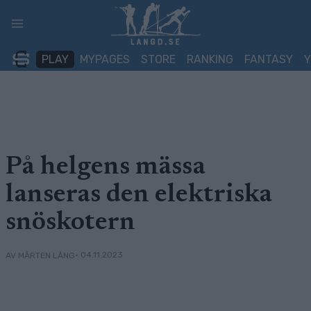
Skip
to
content
PLAY
MYPAGES
STORE
RANKING
FANTASY
På helgens mässa
lanseras den elektriska
snöskotern
• 04.11.2023
AV MÅRTEN LÅNG