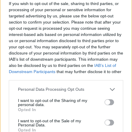
lösningarna har testats i de utmanande
If you wish to opt-out of the sale, sharing to third parties, or
förhållandena i norr.
processing of your personal or sensitive information for
targeted advertising by us, please use the below opt-out
section to confirm your selection. Please note that after your
– Våra för-produktion av elektriska snöskotrar
opt-out request is processed you may continue seeing
har använts i finska Lappland och Norges
interest-based ads based on personal information utilized by
Svalbard i cirka fem år. Tusentals
us or personal information disclosed to third parties prior to
internationella äventyrsresenärer har kört våra
your opt-out. You may separately opt-out of the further
disclosure of your personal information by third parties on the
elektriska snöskotrar totalt över 200 000 mil,
IAB’s list of downstream participants. This information may
säger APT:s vd Matti Autioniemi.
also be disclosed by us to third parties on the
IAB’s List of
Downstream Participants
that may further disclose it to other
– Varje kilometer är säker och miljövänlig.
third parties.
eSleds funktioner styrs med vår moln-anslutna
Please note that this website/app uses one or more Google
Personal Data Processing Opt Outs
programvara, vilket optimerar
services and may gather and store information including but
energiförbrukningen och möjliggör
not limited to your visit or usage behaviour. You may click to
I want to opt-out of the Sharing of my
personal data.
uppdateringar online samt underhåll.
grant or deny consent to Google and its third-party tags to
Opted In
use your data for below specified purposes in below Google
consent section.
I want to opt-out of the Sale of my
– Under guidade tur kan effektinställningarna
Personal Data.
justeras för oerfarna förare. Dessutom kan
Opted In