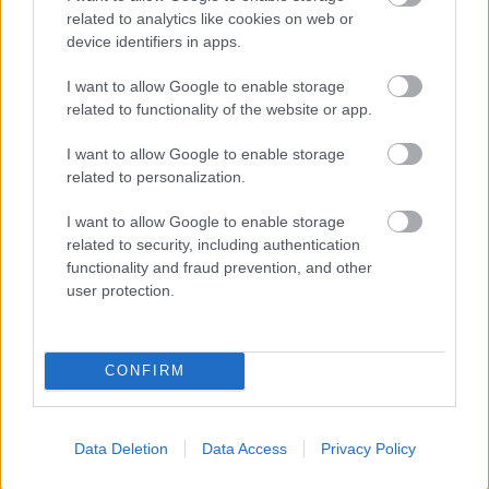
related to analytics like cookies on web or
device identifiers in apps.
Aurora Powertrains Ltd utvecklar och tillverkar
eSled elektriska snöskotrar samt batterisystem
I want to allow Google to enable storage
baserade på egna batterimoduler. Batterisystemet
related to functionality of the website or app.
är modulärt och erbjuder hög prestanda. APT:s
system används av bland annat tillverkare av
I want to allow Google to enable storage
elbåtar, mindre maskiner och bandfordon.
related to personalization.
Företaget grundades 2017.
I want to allow Google to enable storage
Produktutvecklingsenheten finns i Rovaniemi och
related to security, including authentication
produktionsanläggningen ligger i S:t Michel.
functionality and fraud prevention, and other
user protection.
CONFIRM
Prenumerera på vårt nyhetsbrev
Data Deletion
Data Access
Privacy Policy