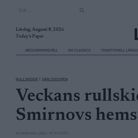
Skip
Sök
to
efter:
content
Lördag, Augusti 8, 2026
Today's Paper
MEDLEMSINNEHÅLL
SKI CLASSICS
TRADITIONELL LÄNG
RULLSKIDOR
|
VÄRLDSCUPEN
Veckans rullski
Smirnovs hems
• 10.07.2023
AV MÅRTEN LÅNG