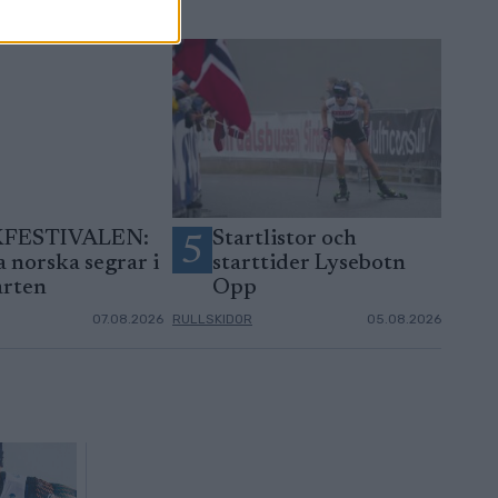
KFESTIVALEN:
Startlistor och
5
 norska segrar i
starttider Lysebotn
arten
Opp
07.08.2026
RULLSKIDOR
05.08.2026