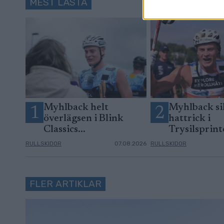
MEST LÄSTA
Myhlback helt
Myhlback si
1
2
överlägsen i Blink
hattrick i
Classics...
Trysilsprin
RULLSKIDOR
07.08.2026
RULLSKIDOR
FLER ARTIKLAR