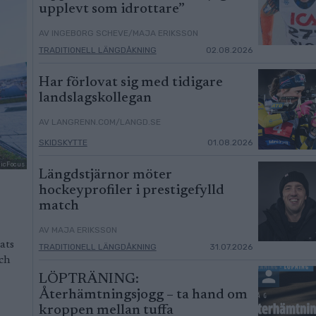
upplevt som idrottare”
AV INGEBORG SCHEVE/MAJA ERIKSSON
TRADITIONELL LÄNGDÅKNING
02.08.2026
Har förlovat sig med tidigare
landslagskollegan
AV LANGRENN.COM/LANGD.SE
SKIDSKYTTE
01.08.2026
dicFocus
Längdstjärnor möter
hockeyprofiler i prestigefylld
match
AV MAJA ERIKSSON
ats
TRADITIONELL LÄNGDÅKNING
31.07.2026
och
LÖPTRÄNING:
Återhämtningsjogg – ta hand om
kroppen mellan tuffa