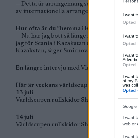
Persona
— Detta är arrangemang som passar väldigt b
av internationella arrangemang, säger Smir
I want t
Opted 
Hur ofta är du ”hemma i Kazakstan”?
— Nu har jag bott så länge i Sundsvall, att 
I want t
jag för Scania i Kazakstan så då var jag där 
Opted 
Kazakstan, säger Smirnov.
I want 
Advertis
Opted 
En längre intervju med Vladimir Smirnov 
I want t
of my P
Här är veckans världscupprogram
was col
Opted 
13 juli
Världscupen rullskidor Shchuchinsk, Kazakhs
Google 
14 juli
I want t
web or d
Världscupen rullskidor Shchuchinsk, Kazakhs
I want t