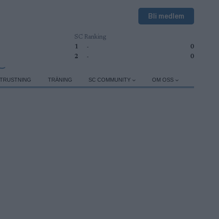
Bli medlem
SC Ranking
1
-
0
2
-
0
TRUSTNING
TRÄNING
SC COMMUNITY
OM OSS