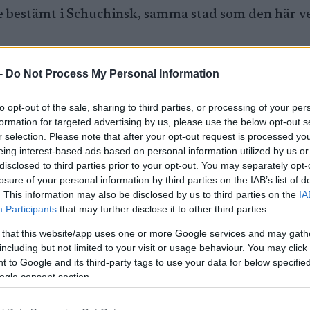
e bestämt i Schuchinsk, samma stad som den här 
rka 40 000 invånare. Naturen runt staden är väldi
-
Do Not Process My Personal Information
stanske skidstjärnan med fyra VM-guld och ett OS-
to opt-out of the sale, sharing to third parties, or processing of your per
formation for targeted advertising by us, please use the below opt-out s
r selection. Please note that after your opt-out request is processed y
eing interest-based ads based on personal information utilized by us or
intresset för skidskyttet ganska stort. Men längdå
disclosed to third parties prior to your opt-out. You may separately opt-
elvaåring, och började satsa tre år senare. Det var e
losure of your personal information by third parties on the IAB’s list of
kidåkare var en del i det sovjetiska landslaget. S
. This information may also be disclosed by us to third parties on the
IA
ka omställningar med självständigheten, säger Smir
Participants
that may further disclose it to other third parties.
 flyttade till Sundsvall 1991.
 that this website/app uses one or more Google services and may gath
including but not limited to your visit or usage behaviour. You may click 
 to Google and its third-party tags to use your data for below specifi
ärd för junior-VM i skidskytte. Den här veckan är 
ogle consent section.
rangemang på samma arena.