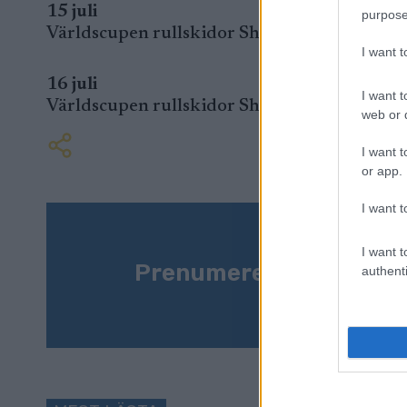
15 juli
purpose
Världscupen rullskidor Shchuchinsk, Kazakhs
I want 
16 juli
I want t
Världscupen rullskidor Shchuchinsk, Kazakhs
web or d
I want t
or app.
I want t
I want t
Prenumerera på vårt n
authenti