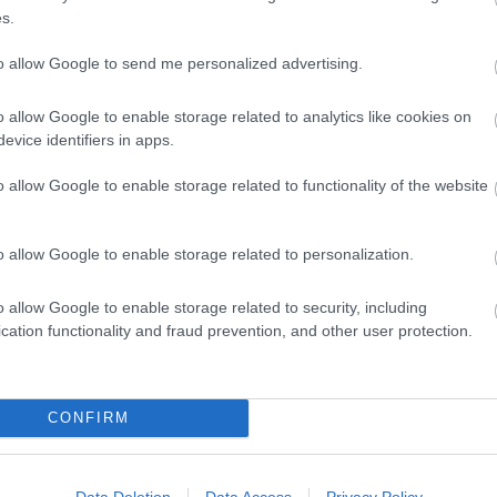
s.
tan, individuell start 10km fri stil
to allow Google to send me personalized advertising.
o allow Google to enable storage related to analytics like cookies on
tan, masstart 20km, klassisk stil
evice identifiers in apps.
o allow Google to enable storage related to functionality of the website
o allow Google to enable storage related to personalization.
o allow Google to enable storage related to security, including
yhetsbrev
cation functionality and fraud prevention, and other user protection.
CONFIRM
Data Deletion
Data Access
Privacy Policy