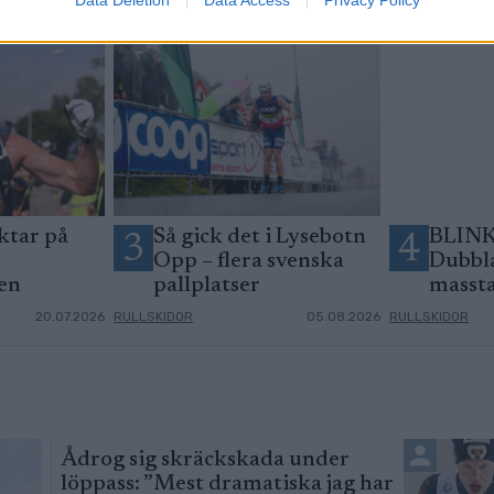
ktar på
Så gick det i Lysebotn
BLIN
3
4
Opp – flera svenska
Dubbla
ten
pallplatser
masst
20.07.2026
RULLSKIDOR
05.08.2026
RULLSKIDOR
Ådrog sig skräckskada under
löppass: ”Mest dramatiska jag har