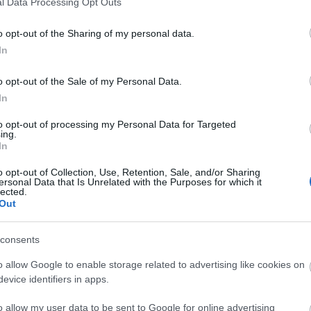
l Data Processing Opt Outs
ra för Kazakstan, bra att arenan används för den 
nov.
o opt-out of the Sharing of my personal data.
In
det är Sundsvall som är hemma. Men fram till 2015 
o opt-out of the Sale of my Personal Data.
regelbundet, men de senaste fem åren har jag inte va
In
to opt-out of processing my Personal Data for Targeted
ing.
In
kommer här på
langd.se
om några dagar.
o opt-out of Collection, Use, Retention, Sale, and/or Sharing
ersonal Data that Is Unrelated with the Purposes for which it
lected.
Out
tan, sprint 1.4km fri stil
consents
o allow Google to enable storage related to advertising like cookies on
evice identifiers in apps.
tan, sprint 200m fri stil
o allow my user data to be sent to Google for online advertising