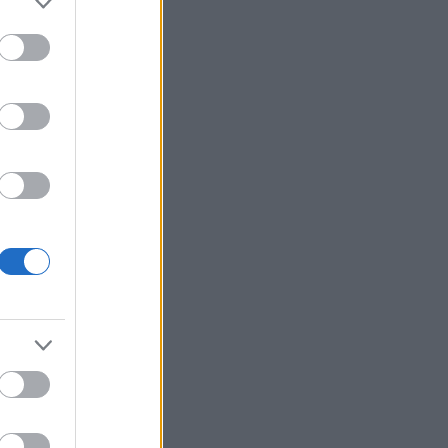
här typen
jobbade
rit i