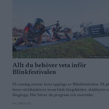
Foto: Nordnes/Nor
Allt du behöver veta inför
Blinkfestivalen
På onsdag startar årets upplaga av Blinkfestivalen. På pl
finns världsstjärnor inom både längdskidor, skidskytte 
långlopp. Här hittar du program och starttider.
AV LANGD.SE