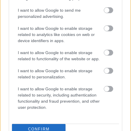
hela
två
skido
km
gör
lands
gånge
r och
fritt
sin
I want to allow Google to send me
laget
r – nu
skids
sista
personalized advertising.
diska
är
kytte
säson
I want to allow Google to enable storage
des...
skidk
under
g:
related to analytics like cookies on web or
arriär
OS i
”Njut
device identifiers in apps.
en
Milan
er av
över
o/Cor
varje
I want to allow Google to enable storage
tina
ögon
related to functionality of the website or app.
2026
blick”
SKIDSKY
I want to allow Google to enable storage
TTE
ÖVRIGT
related to personalization.
|
|
TRADITI
TRADITI
TRADITI
TRADITI
TRADITI
I want to allow Google to enable storage
ONELL
11.0
ONELL
27.0
ONELL
02.0
ONELL
11.0
ONELL
29.0
related to security, including authentication
LÄNGDÅ
2.20
LÄNGDÅ
7.20
LÄNGDÅ
2.20
LÄNGDÅ
2.20
LÄNGDÅ
7.20
functionality and fraud prevention, and other
KNING
26
KNING
26
KNING
26
KNING
26
KNING
26
user protection.
FLER ARTIKLAR
CONFIRM