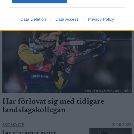
Data Deletion
Data Access
Privacy Policy
Foto: Jesper Zerman / BILDBYRÅN
Har förlovat sig med tidigare
landslagskollegan
SKIDSKYTTE
01.08.2026
Längdstjärnor möter