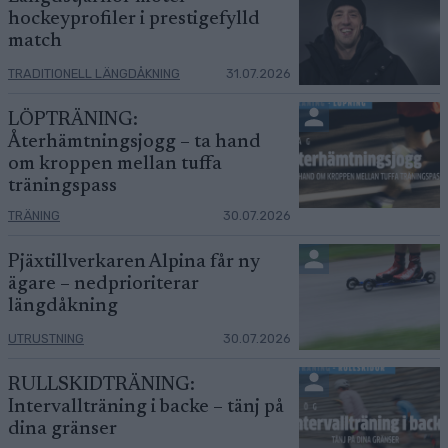
hockeyprofiler i prestigefylld
match
TRADITIONELL LÄNGDÅKNING
31.07.2026
LÖPTRÄNING:
Återhämtningsjogg – ta hand
om kroppen mellan tuffa
träningspass
TRÄNING
30.07.2026
Pjäxtillverkaren Alpina får ny
ägare – nedprioriterar
längdåkning
UTRUSTNING
30.07.2026
RULLSKIDTRÄNING:
Intervallträning i backe – tänj på
dina gränser