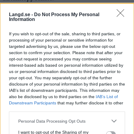
Langd.se -
Do Not Process My Personal
Gustaf Berglund som varit en del av a-
Information
landslaget under försäsongen, slutade trea.
If you wish to opt-out of the sale, sharing to third parties, or
Topp 5 herrar 10 km skate:
processing of your personal or sensitive information for
targeted advertising by us, please use the below opt-out
section to confirm your selection. Please note that after your
Johan Ekberg, IFK Mora SK,
opt-out request is processed you may continue seeing
Leo Johansson, Falun Borlänge SK,
interest-based ads based on personal information utilized by
Gustaf Berglund, IFK Mora SK,
us or personal information disclosed to third parties prior to
Johan Häggström, Piteå Elit,
your opt-out. You may separately opt-out of the further
disclosure of your personal information by third parties on the
Jonas Eriksson, IFK Mora SK,
IAB’s list of downstream participants. This information may
also be disclosed by us to third parties on the
IAB’s List of
HÄR
hittar du resultat.
Downstream Participants
that may further disclose it to other
third parties.
Texten uppdateras.
Please note that this website/app uses one or more Google
Personal Data Processing Opt Outs
services and may gather and store information including but
not limited to your visit or usage behaviour. You may click to
I want to opt-out of the Sharing of my