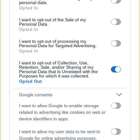
personal data.
grant or deny consent to Google and its third-party tags to
Opted In
use your data for below specified purposes in below Google
consent section.
I want to opt-out of the Sale of my
Prenumerera på vårt nyhetsbrev
Personal Data.
Opted In
I want to opt-out of processing my
Personal Data for Targeted Advertising.
Prenumerera
Opted In
I want to opt-out of Collection, Use,
Retention, Sale, and/or Sharing of my
Personal Data that Is Unrelated with the
Purposes for which it was collected.
Opted Out
MEST LÄSTA
Google consents
I want to allow Google to enable storage
related to advertising like cookies on web or
Tagna
Hjärt
Progr
Sveri
OS-
1
2
3
4
5
device identifiers in apps.
på bar
at
amme
ges
guldv
gärni
stann
t för
lag
innar
I want to allow my user data to be sent to
ng –
ade
längd
till 10
en
Google for online advertising purposes.