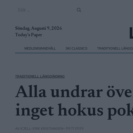
Skip
Sök
to
efter:
content
Söndag, Augusti 9, 2026
Today's Paper
MEDLEMSINNEHÅLL
SKI CLASSICS
TRADITIONELL LÄNG
TRADITIONELL LÄNGDÅKNING
Alla undrar öve
inget hokus po
• 05.11.2025
AV KJELL-ERIK KRISTIANSEN