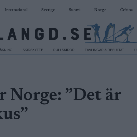
International
Sverige
Suomi
Norge
Čeština
DÅKNING
SKIDSKYTTE
RULLSKIDOR
TÄVLINGAR & RESULTAT
U
r Norge: ”Det är
kus”