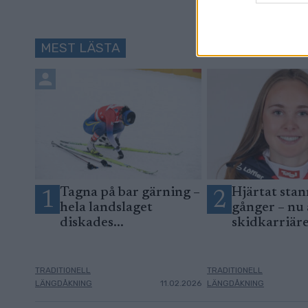
MEST LÄSTA
Tagna på bar gärning –
Hjärtat stan
1
2
hela landslaget
gånger – nu 
diskades...
skidkarriär
TRADITIONELL
TRADITIONELL
LÄNGDÅKNING
11.02.2026
LÄNGDÅKNING