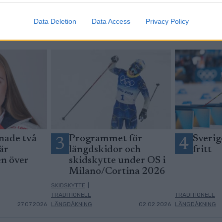
Data Deletion
Data Access
Privacy Policy
nade två
Programmet för
Sverig
3
4
är
längdskidor och
fritt
en över
skidskytte under OS i
Milano/Cortina 2026
SKIDSKYTTE
|
TRADITIONELL
TRADITIONELL
27.07.2026
LÄNGDÅKNING
02.02.2026
LÄNGDÅKNING