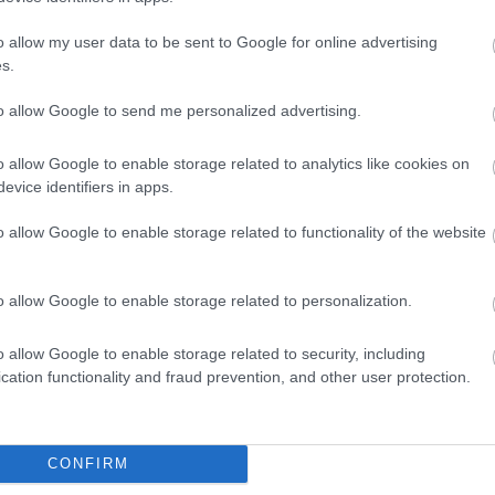
onkreta åtgärder för att behålla frivilligheten.
ka prestationsnivåer, öka den kommersiella värdet
o allow my user data to be sent to Google for online advertising
ionalsport.
s.
r. Men vi måste kompensera för prisökningarna och
to allow Google to send me personalized advertising.
tt vi har profiler som kan skapa intresse.
. Nu kommer fyra år i rad med mästerskap, så det
o allow Google to enable storage related to analytics like cookies on
evice identifiers in apps.
o allow Google to enable storage related to functionality of the website
o allow Google to enable storage related to personalization.
o allow Google to enable storage related to security, including
cation functionality and fraud prevention, and other user protection.
yhetsbrev
CONFIRM