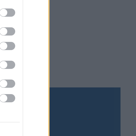
 och
 därför
 är en
Prenumerera