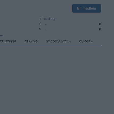
Bli medlem
SC Ranking
1
-
0
2
-
0
TRUSTNING
TRÄNING
SC COMMUNITY
OM OSS