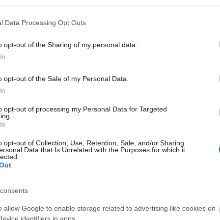
n kommer att bära frukt med tiden.
l Data Processing Opt Outs
 vill skidförbundet i stället satsa mer på Elon-la
o opt-out of the Sharing of my personal data.
ll att delta. Det är ganska dyrt för deltagarna, men 
In
nte ville vara med i Elon-lagen. För de allra flesta
o opt-out of the Sale of my Personal Data.
 lag, och det är förstås en utmaning för oss. Vi må
In
to opt-out of processing my Personal Data for Targeted
n-lagen, men den ekonomiska situationen är som all
ing.
In
o opt-out of Collection, Use, Retention, Sale, and/or Sharing
ka skidförbundet. Foto: KJELL-ERIK KRISTIANSEN/kekstoc
ersonal Data that Is Unrelated with the Purposes for which it
lected.
Out
bäst, och vi har lagt en plan med fyra punkter fram 
consents
o allow Google to enable storage related to advertising like cookies on
jen i att åka skidor. Dessutom startar vi ett
evice identifiers in apps.