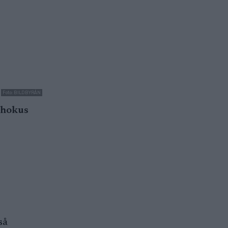
Foto: BILDBYRÅN
 hokus
så