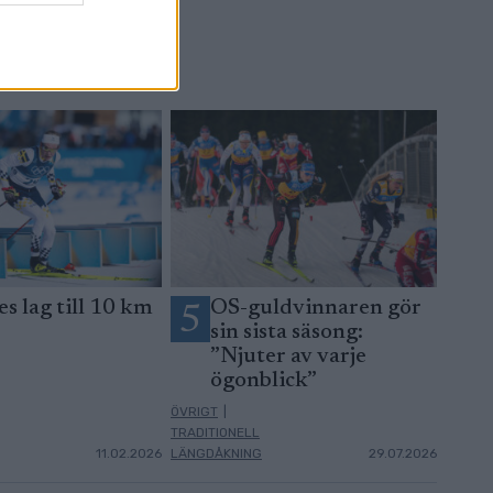
es lag till 10 km
OS-guldvinnaren gör
5
sin sista säsong:
”Njuter av varje
ögonblick”
ÖVRIGT
|
TRADITIONELL
11.02.2026
LÄNGDÅKNING
29.07.2026