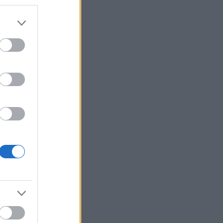
gen. Det
enligt
 var
ste vara
a vet
k.com
till