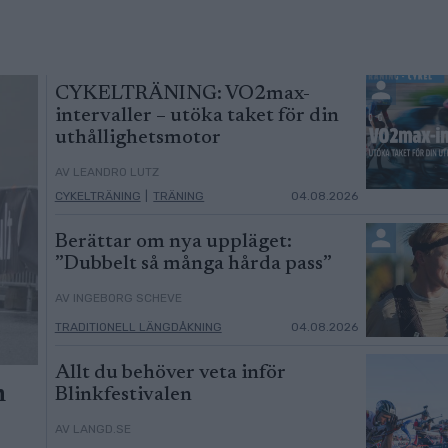
CYKELTRÄNING: VO2max-
intervaller – utöka taket för din
uthållighetsmotor
AV LEANDRO LUTZ
CYKELTRÄNING
|
TRÄNING
04.08.2026
Berättar om nya uppläget:
”Dubbelt så många hårda pass”
AV INGEBORG SCHEVE
TRADITIONELL LÄNGDÅKNING
04.08.2026
Allt du behöver veta inför
n
Blinkfestivalen
AV LANGD.SE