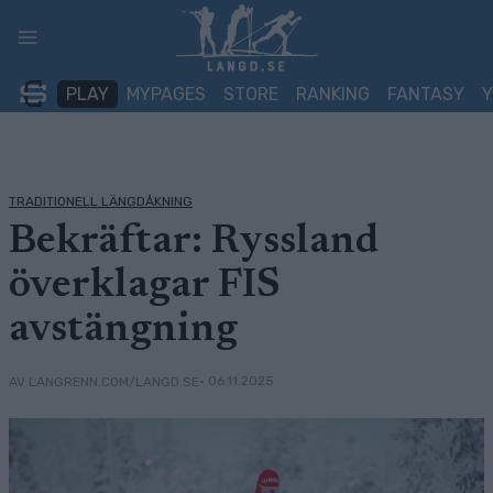
Skip
to
content
PLAY
MYPAGES
STORE
RANKING
FANTASY
TRADITIONELL LÄNGDÅKNING
Bekräftar: Ryssland
överklagar FIS
avstängning
• 06.11.2025
AV LANGRENN.COM/LANGD.SE