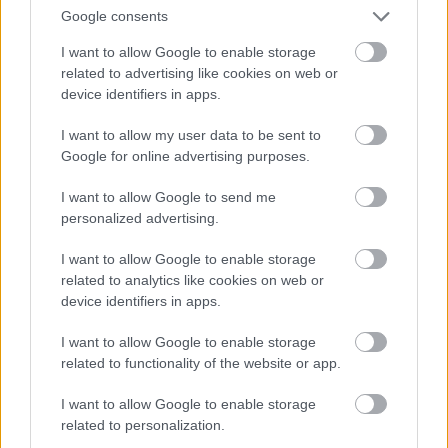
neutrala deltagare.
Google consents
I want to allow Google to enable storage
Dessa beslut har gett ryssarna nytt hopp om att
related to advertising like cookies on web or
få delta i OS 2026.
device identifiers in apps.
I want to allow my user data to be sent to
– Vi hoppas att beslutet gällande våra bob- och
Google for online advertising purposes.
skeletonutövare kommer att skapa ett
prejudikat för alla andra internationella
I want to allow Google to send me
förbund som stänger ute ryska idrottare från
personalized advertising.
internationella tävlingar, skrev idrottsminister
Degtjarjov nyligen på sin Telegram-kanal.
I want to allow Google to enable storage
related to analytics like cookies on web or
device identifiers in apps.
I want to allow Google to enable storage
related to functionality of the website or app.
I want to allow Google to enable storage
Prenumerera på vårt nyhetsbrev
related to personalization.