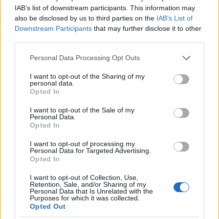
IAB’s list of downstream participants. This information may
Bakgrunden är att de redan har fått rätt i två
also be disclosed by us to third parties on the
IAB’s List of
liknande fall:
Downstream Participants
that may further disclose it to other
third parties.
I oktober upphävdes avstängningen av ryska
Please note that this website/app uses one or more Google
Personal Data Processing Opt Outs
bordtennisspelare. Där har CAS beslutat att
services and may gather and store information including but
avstängningen bryter mot principerna om
not limited to your visit or usage behaviour. You may click to
I want to opt-out of the Sharing of my
personal data.
politisk neutralitet och icke-diskriminering.
grant or deny consent to Google and its third-party tags to
Opted In
use your data for below specified purposes in below Google
Som är fastställda både i den olympiska stadgan
consent section.
och i det europeiska förbundets egen
I want to opt-out of the Sale of my
Personal Data.
konstitution. Det internationella
Opted In
bordtennisförbundet tvingades därför att backa
I want to opt-out of processing my
och måste nu låta ryska utövare delta så länge
Personal Data for Targeted Advertising.
de uppfyller IOK:s kriterier.
Opted In
I want to opt-out of Collection, Use,
Inom bob och skeleton har avstängningen delvis
Retention, Sale, and/or Sharing of my
Personal Data that Is Unrelated with the
upphävts. Där gäller avstängningen endast för
Purposes for which it was collected.
Opted Out
utövare som inte uppfyller IOK:s krav på