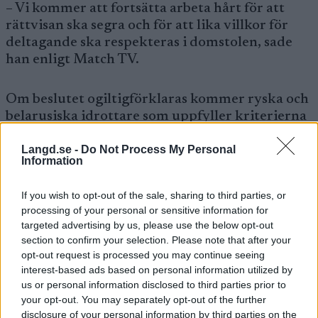
– Vi kommer att fortsätta arbeta hårt för att
rättvisan ska segra och för att lika villkor för
deltagande ska respekteras i domstolen, sade
han enligt Match TV.
Om beslutet ogiltigförklaras kommer ryska och
belarusiska idrottare som uppfyller kriterierna
också att få delta i världscupen. Vilket gör det
Langd.se -
Do Not Process My Personal
möjligt för dem att kvalificera sig till OS.
Information
Norsk advokat tror att ryssarna kan få
If you wish to opt-out of the sale, sharing to third parties, or
processing of your personal or sensitive information for
gehör
targeted advertising by us, please use the below opt-out
section to confirm your selection. Please note that after your
Nu tror den norske advokatprofilen Pål Kleven
opt-out request is processed you may continue seeing
att ryssarna kan vinna framgång med ett sådant
interest-based ads based on personal information utilized by
överklagande mot FIS. Han är en av Norges
us or personal information disclosed to third parties prior to
mest erfarna jurister inom idrott.
your opt-out. You may separately opt-out of the further
disclosure of your personal information by third parties on the