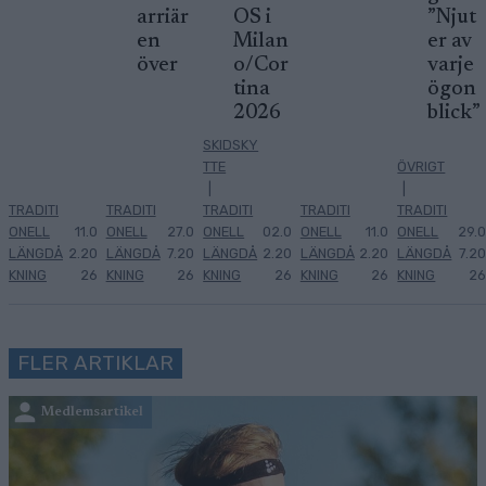
arriär
OS i
”Njut
en
Milan
er av
över
o/Cor
varje
tina
ögon
2026
blick”
SKIDSKY
TTE
ÖVRIGT
|
|
TRADITI
TRADITI
TRADITI
TRADITI
TRADITI
ONELL
11.0
ONELL
27.0
ONELL
02.0
ONELL
11.0
ONELL
29.0
LÄNGDÅ
2.20
LÄNGDÅ
7.20
LÄNGDÅ
2.20
LÄNGDÅ
2.20
LÄNGDÅ
7.20
KNING
26
KNING
26
KNING
26
KNING
26
KNING
26
FLER ARTIKLAR
Medlemsartikel