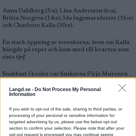
Anna Dahlberg (5:a), Lina Andersson (6:a),
Britta Norgren (14:e), Ida Ingemarsdotter (16:e)
och Charlotte Kalla (30:e).
En stark öppning av svenskorna, även om Kalla
hängde på repet och kom med till kvarten som
sista tjej!
Snabbast i kvalet var finskorna Pirjo Muronen
vann före Kirsi Peraele och Virpi Kuitunen.
Langd.se -
Do Not Process My Personal
Information
Marit Björgen kom 4:a.
If you wish to opt-out of the sale, sharing to third parties, or
Dahlberg och Andersson var sex respektive åtta
processing of your personal or sensitive information for
targeted advertising by us, please use the below opt-out
tiondelar bakom finskorna.
section to confirm your selection. Please note that after your
opt-out request is processed you may continue seeing