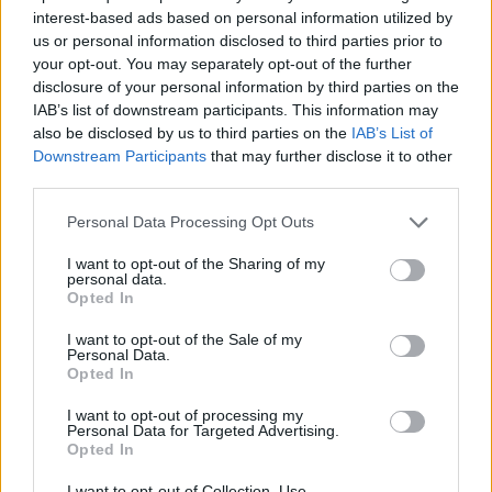
Noterbart från kvalet var att norska VM-
interest-based ads based on personal information utilized by
guldmedaljören Astrid Jacobsen missade att gå
us or personal information disclosed to third parties prior to
your opt-out. You may separately opt-out of the further
vidare och hamnade först på 35:e plats.
disclosure of your personal information by third parties on the
IAB’s list of downstream participants. This information may
Resultat prolog damer
also be disclosed by us to third parties on the
IAB’s List of
Downstream Participants
that may further disclose it to other
third parties.
Please note that this website/app uses one or more Google
Personal Data Processing Opt Outs
services and may gather and store information including but
not limited to your visit or usage behaviour. You may click to
I want to opt-out of the Sharing of my
Prenumerera på vårt nyhetsbrev
personal data.
grant or deny consent to Google and its third-party tags to
Opted In
use your data for below specified purposes in below Google
consent section.
I want to opt-out of the Sale of my
Prenumerera
Personal Data.
Opted In
I want to opt-out of processing my
Personal Data for Targeted Advertising.
Opted In
MEST LÄSTA
I want to opt-out of Collection, Use,