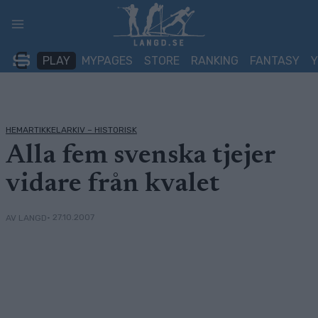
Skip
to
content
PLAY
MYPAGES
STORE
RANKING
FANTASY
HEMARTIKKELARKIV – HISTORISK
Alla fem svenska tjejer
vidare från kvalet
• 27.10.2007
AV LANGD