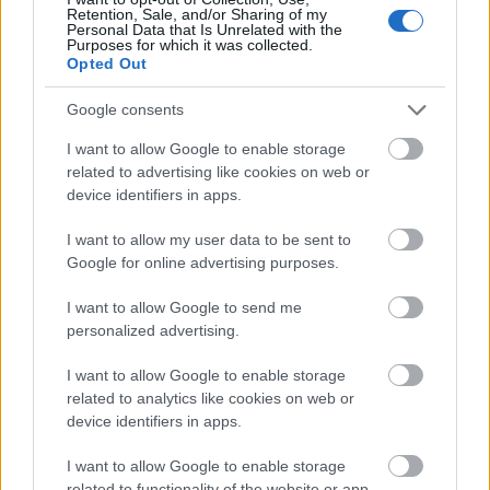
Retention, Sale, and/or Sharing of my
Personal Data that Is Unrelated with the
Purposes for which it was collected.
Opted Out
Visdo
Trivs
Mathi
Vallat
Tomm
1
2
3
4
5
Google consents
mstan
som
as
ips
y
d
frontf
Fredri
för
Limby
I want to allow Google to enable storage
related to advertising like cookies on web or
ställe
igur
ksson
Tjejva
har
device identifiers in apps.
r till
pappa
san!
avlidi
det
igen
t
I want to allow my user data to be sent to
för
Google for online advertising purposes.
Anna
Haag
I want to allow Google to send me
på
personalized advertising.
SM...
HEMARTI
HEMARTI
HEMARTI
HEMARTI
HEMARTI
I want to allow Google to enable storage
KKELARK
KKELARK
KKELARK
KKELARK
KKELARK
related to analytics like cookies on web or
IV -
28.0
IV -
12.0
IV -
19.0
IV -
22.0
IV -
14.0
device identifiers in apps.
HISTORI
1.20
HISTORI
2.20
HISTORI
9.20
HISTORI
2.20
HISTORI
1.20
SK
09
SK
08
SK
10
SK
13
SK
08
I want to allow Google to enable storage
related to functionality of the website or app.