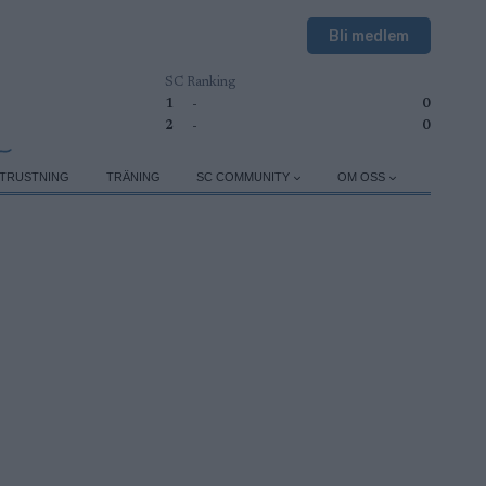
Bli medlem
SC Ranking
1
-
0
2
-
0
TRUSTNING
TRÄNING
SC COMMUNITY
OM OSS