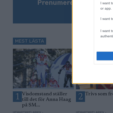
Prenumerera på vårt n
I want t
or app.
I want t
I want t
authenti
MEST LÄSTA
Visdomstand ställer
Trivs som fr
1
2
till det för Anna Haag
på SM...
HEMARTIKKELARKIV -
HEMARTIKKELARKIV -