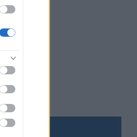
gra
 inte
verallt.
ör att
larna i
ar runt i
a mer