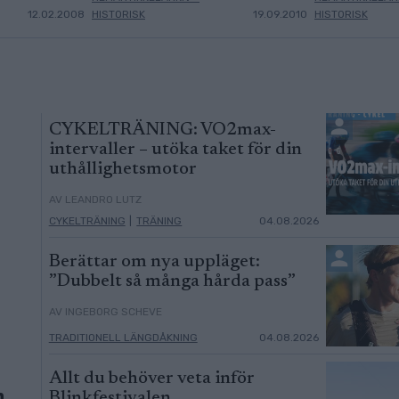
12.02.2008
HISTORISK
19.09.2010
HISTORISK
CYKELTRÄNING: VO2max-
intervaller – utöka taket för din
uthållighetsmotor
AV LEANDRO LUTZ
CYKELTRÄNING
|
TRÄNING
04.08.2026
Berättar om nya uppläget:
”Dubbelt så många hårda pass”
AV INGEBORG SCHEVE
TRADITIONELL LÄNGDÅKNING
04.08.2026
Allt du behöver veta inför
n
Blinkfestivalen