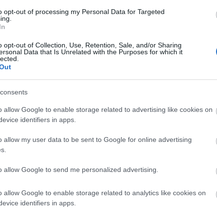
ra. Men han tror att det framåt helgen kan vara nå
to opt-out of processing my Personal Data for Targeted
ometer, kanske hela 5-kilometersspåret. Om det nu
ing.
mer natursnö.
In
 har ungefär 5 centimeter natursnö, så det är vitt ö
o opt-out of Collection, Use, Retention, Sale, and/or Sharing
 man väntar med att garantera spår till söndag är f
ersonal Data that Is Unrelated with the Purposes for which it
lected.
 på den säkra sidan och inte lura folk till Bruksval
Out
dan.
er onsdagen såg kanonerna ut som en rad skorsten
consents
nöläget på olika skidorter framöver. Om du vill h
o allow Google to enable storage related to advertising like cookies on
u också gå in på www.bruksvallarna.nu.
evice identifiers in apps.
o allow my user data to be sent to Google for online advertising
s.
to allow Google to send me personalized advertising.
o allow Google to enable storage related to analytics like cookies on
evice identifiers in apps.