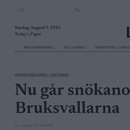
Skip
Sök
to
efter:
content
Söndag, Augusti 9, 2026
Today's Paper
MEDLEMSINNEHÅLL
SKI CLASSICS
TRADITIONELL LÄNG
HEMARTIKKELARKIV – HISTORISK
Nu går snökano
Bruksvallarna
• 30.10.2008
AV LANGD