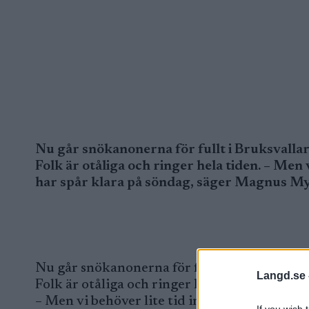
Nu går snökanonerna för fullt i Bruksvalla
Folk är otåliga och ringer hela tiden. – Men v
har spår klara på söndag, säger Magnus Myhr
Nu går snökanonerna för fullt i Bruksvallar
Langd.se 
Folk är otåliga och ringer hela tiden.
– Men vi behöver lite tid innan det är klart.
If you wish 