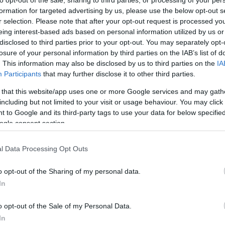
formation for targeted advertising by us, please use the below opt-out s
r selection. Please note that after your opt-out request is processed y
eing interest-based ads based on personal information utilized by us or
bara Bruksvallarna som fick lite natursnö samt kyl
disclosed to third parties prior to your opt-out. You may separately opt-
 flera anläggningar gick snökanonerna, men det är 
losure of your personal information by third parties on the IAB’s list of
rådet som de flesta längdåkarna har tänkt sig.
. This information may also be disclosed by us to third parties on the
IA
liden öppnar på måndag och det är mycket folk so
Participants
that may further disclose it to other third parties.
, säger Magnus Myhr, som berättar att 35 kanoner
 that this website/app uses one or more Google services and may gath
ela onsdagen.
including but not limited to your visit or usage behaviour. You may click 
eter mellan varje kanon och vi har sprutat den övr
 to Google and its third-party tags to use your data for below specifi
lir det den nedre delen av banan. Men det är inte sä
ogle consent section.
ilometer på två dagar som det har sagts tidigare. D
a förhållanden. Nu är det lite för varmt på dagen f
l Data Processing Opt Outs
full kapacitet, berättar Magnus.
o opt-out of the Sharing of my personal data.
In
o opt-out of the Sale of my Personal Data.
sutom återstår ju en del efterarbete med att göra 
In