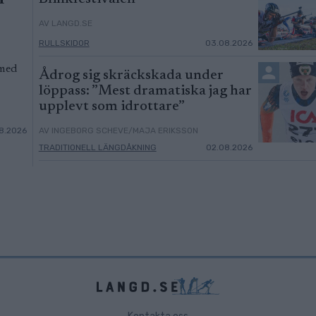
AV LANGD.SE
RULLSKIDOR
03.08.2026
 med
Ådrog sig skräckskada under
löppass: ”Mest dramatiska jag har
upplevt som idrottare”
8.2026
AV INGEBORG SCHEVE/MAJA ERIKSSON
TRADITIONELL LÄNGDÅKNING
02.08.2026