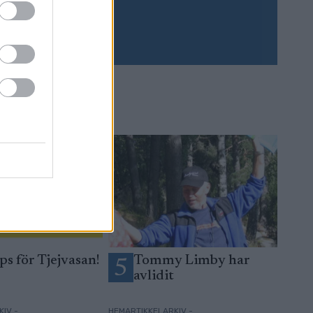
Prenumerera
ps för Tjejvasan!
Tommy Limby har
5
avlidit
IV -
HEMARTIKKELARKIV -