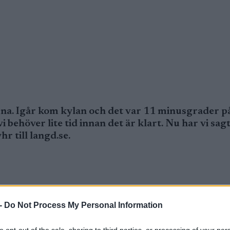
rna. Igår kom kylan och det var 11 minusgrader på
i behöver lite tid innan det är klart. Nu har vi sagt
 till langd.se.
na. Igår kom kylan och det var 11 minusgrader på 
-
Do Not Process My Personal Information
 Nu har vi sagt att vi har spår klara på söndag, säg
to opt-out of the sale, sharing to third parties, or processing of your per