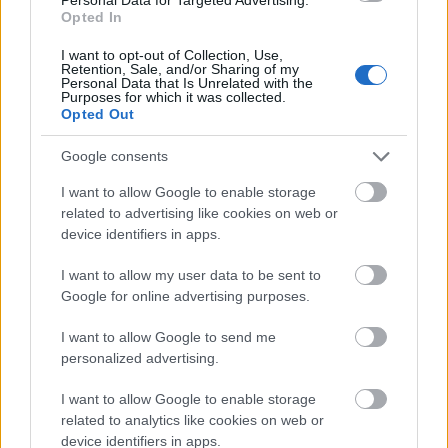
Opted In
– Men det är klart att det inte är den bästa
situationen om det blir flera som står utanför
I want to opt-out of Collection, Use,
Retention, Sale, and/or Sharing of my
landslaget än dom som är med?
Personal Data that Is Unrelated with the
Purposes for which it was collected.
Opted Out
Google consents
I want to allow Google to enable storage
related to advertising like cookies on web or
device identifiers in apps.
I want to allow my user data to be sent to
Google for online advertising purposes.
I want to allow Google to send me
personalized advertising.
I want to allow Google to enable storage
related to analytics like cookies on web or
device identifiers in apps.