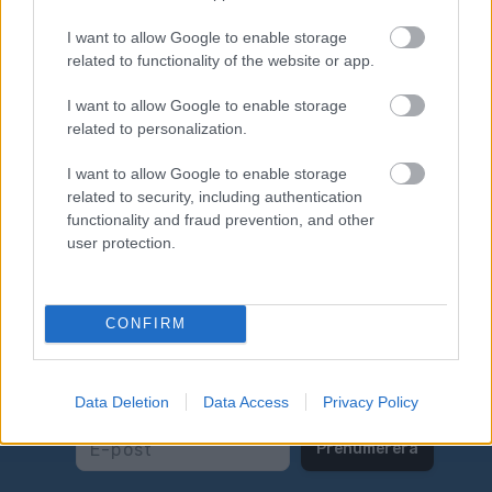
I want to allow Google to enable storage
Per Erik "Peken" Rönnestrand (mitten) 
related to functionality of the website or app.
fortsätter som kinesisk landslagstränare.
Fixaren Janne Pettersson (vänster) och 
I want to allow Google to enable storage
vallaren Hans Olofsson tillhör "Pekens" 
related to personalization.
fasta vapendragare som kommer in i bilden 
I want to allow Google to enable storage
är säsongen startar.
related to security, including authentication
Foto: KJELL-ERIK KRISTIANSEN
functionality and fraud prevention, and other
user protection.
CONFIRM
Prenumerera på vårt nyhetsbrev
Data Deletion
Data Access
Privacy Policy
Prenumerera