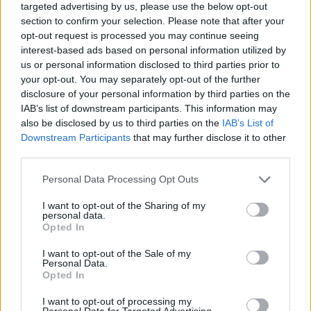
targeted advertising by us, please use the below opt-out
använda asiatiska sprintmästarinnan Wang
section to confirm your selection. Please note that after your
Chunli, som kommer att åka skidskytte även
opt-out request is processed you may continue seeing
nästa år.
interest-based ads based on personal information utilized by
us or personal information disclosed to third parties prior to
your opt-out. You may separately opt-out of the further
– Hon har beordrats att vara skidskytt, fast hon
disclosure of your personal information by third parties on the
egentligen vill åka längd. Det är tyvärr inget jag
IAB’s list of downstream participants. This information may
kan göra något med, så är det i det här systemet.
also be disclosed by us to third parties on the
IAB’s List of
Den förre svenska landslagslagstränaren är inte
Downstream Participants
that may further disclose it to other
överraskad över utvecklingen i Sverige, som han
third parties.
följer mycket noga.
Please note that this website/app uses one or more Google
Personal Data Processing Opt Outs
services and may gather and store information including but
not limited to your visit or usage behaviour. You may click to
I want to opt-out of the Sharing of my
– Redan på min tid drogs det åt olika håll och
personal data.
grant or deny consent to Google and its third-party tags to
fanns många olika intressen. Det blir spännande
Opted In
use your data for below specified purposes in below Google
att se vad som händer med Mekonomen-teamet
consent section.
I want to opt-out of the Sale of my
jämfört med landslaget, säger
Personal Data.
”Peken”, som dock inte önskar att uttala sig för
Opted In
mycket om saken.
I want to opt-out of processing my
Personal Data for Targeted Advertising.