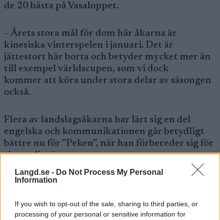
de 20 bästa på Vasaloppet.
– Årets stora mål för dom här åkarna är
kinesiska vinterspelen i januari. Det är
jättestort här borta och betyder mycket mer än
till exempel världscupen, som vi dock
kommer att köra under stora delar av säsongen
också.
Flera av landslagsåkarna har lärt sig en del
engelska och kommunikationen går betydligt
bättre nu för ”Peken”, när han förbereder sig för
sin tredje säsong som
kinesisk landslagstränare. En tjej som Yuanyuan
Langd.se -
Do Not Process My Personal
Liu pratar bra engelska och även Li Geliang har
Information
lärt sig några ord.
If you wish to opt-out of the sale, sharing to third parties, or
processing of your personal or sensitive information for
”Peken” är dock besviken på att han inte får