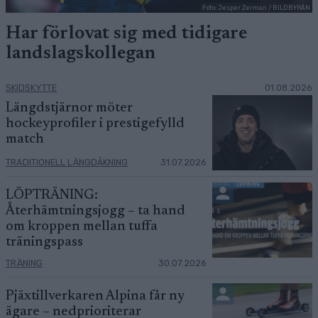
Foto: Jesper Zerman / BILDBYRÅN
Har förlovat sig med tidigare
landslagskollegan
SKIDSKYTTE
01.08.2026
Längdstjärnor möter
hockeyprofiler i prestigefylld
match
TRADITIONELL LÄNGDÅKNING
31.07.2026
LÖPTRÄNING:
Återhämtningsjogg – ta hand
om kroppen mellan tuffa
träningspass
TRÄNING
30.07.2026
Pjäxtillverkaren Alpina får ny
ägare – nedprioriterar