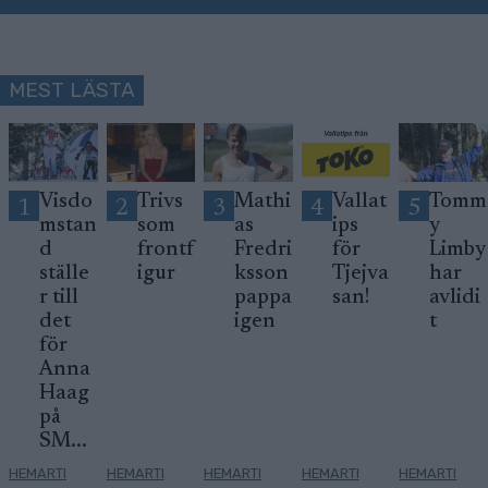
MEST LÄSTA
Visdo
Trivs
Mathi
Vallat
Tomm
1
2
3
4
5
mstan
som
as
ips
y
d
frontf
Fredri
för
Limby
ställe
igur
ksson
Tjejva
har
r till
pappa
san!
avlidi
det
igen
t
för
Anna
Haag
på
SM...
HEMARTI
HEMARTI
HEMARTI
HEMARTI
HEMARTI