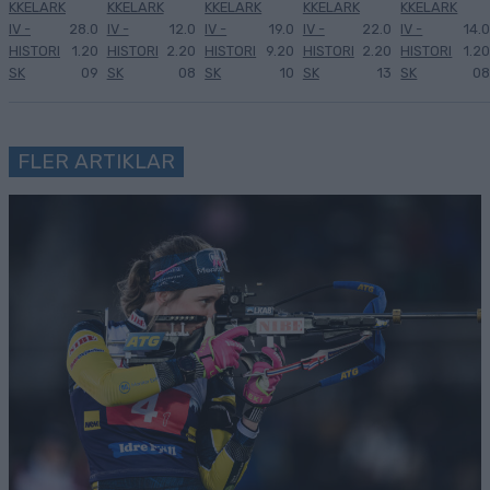
KKELARK
KKELARK
KKELARK
KKELARK
KKELARK
IV -
28.0
IV -
12.0
IV -
19.0
IV -
22.0
IV -
14.0
HISTORI
1.20
HISTORI
2.20
HISTORI
9.20
HISTORI
2.20
HISTORI
1.20
SK
09
SK
08
SK
10
SK
13
SK
08
FLER ARTIKLAR