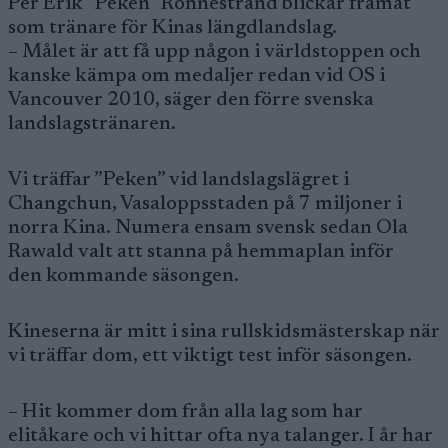
Per Erik ”Peken” Rönnestrand blickar framåt
som tränare för Kinas längdlandslag.
– Målet är att få upp någon i världstoppen och
kanske kämpa om medaljer redan vid OS i
Vancouver 2010, säger den förre svenska
landslagstränaren.
Vi träffar ”Peken” vid landslagslägret i
Changchun, Vasaloppsstaden på 7 miljoner i
norra Kina. Numera ensam svensk sedan Ola
Rawald valt att stanna på hemmaplan inför
den kommande säsongen.
Kineserna är mitt i sina rullskidsmästerskap när
vi träffar dom, ett viktigt test inför säsongen.
– Hit kommer dom från alla lag som har
elitåkare och vi hittar ofta nya talanger. I år har