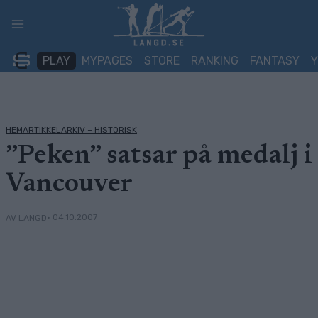
Skip
to
content
PLAY
MYPAGES
STORE
RANKING
FANTASY
HEMARTIKKELARKIV – HISTORISK
”Peken” satsar på medalj i
Vancouver
• 04.10.2007
AV LANGD