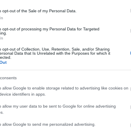
en och det är en stor fördel för laget. Flera tränin
o opt-out of the Sale of my Personal Data.
.
In
äning är det bra att vara flera tillsammans. Alla vil
ångturerna, säger Jörgen.
to opt-out of processing my Personal Data for Targeted
ing.
In
o opt-out of Collection, Use, Retention, Sale, and/or Sharing
 den 15:e maj till Schweiz för att bli landslagsträ
ersonal Data that Is Unrelated with the Purposes for which it
lected.
Out
 mail. Sen kommer vi kanske att åka ner och besö
obbet med att utvärdera förra säsongen och att gö
ljning och justeringar. I fjol stämde träningen väl
consents
 problem.
o allow Google to enable storage related to advertising like cookies on
evice identifiers in apps.
ers är också klara för Team Xtra personell.
o allow my user data to be sent to Google for online advertising
d att stå på. Nu sätter vi igång med träningen för fu
s.
to allow Google to send me personalized advertising.