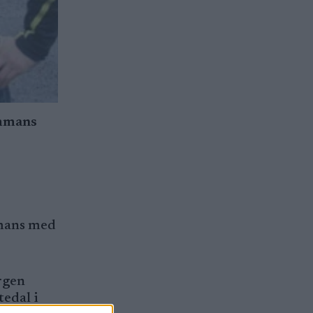
ammans
mmans med
örgen
edal i