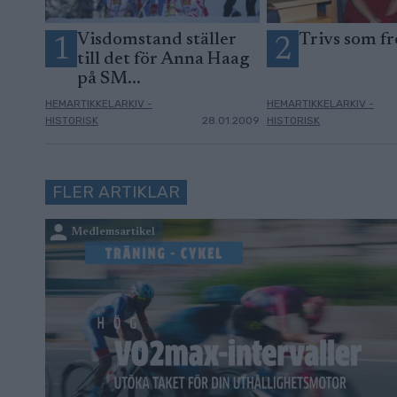
Visdomstand ställer
Trivs som fr
1
2
till det för Anna Haag
på SM...
HEMARTIKKELARKIV -
HEMARTIKKELARKIV -
HISTORISK
28.01.2009
HISTORISK
FLER ARTIKLAR
Medlemsartikel