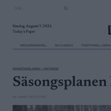
Skip
Sök
to
efter:
content
Söndag, Augusti 9, 2026
Today's Paper
MEDLEMSINNEHÅLL
SKI CLASSICS
TRADITIONELL LÄNG
HEMARTIKKELARKIV – HISTORISK
Säsongsplanen 
• 06.05.2008
AV LANGD