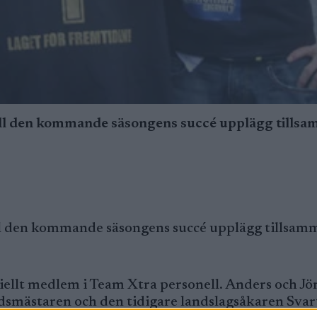
ll den kommande säsongens succé upplägg tills
ll den kommande säsongens succé upplägg tillsa
ciellt medlem i Team Xtra personell. Anders och J
dsmästaren och den tidigare landslagsåkaren Svart