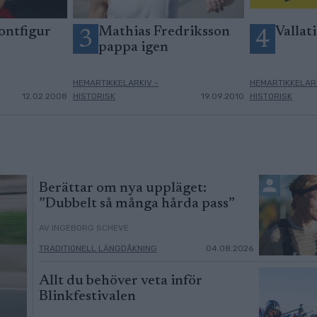
ontfigur
Mathias Fredriksson
Vallati
3
4
pappa igen
HEMARTIKKELARKIV -
HEMARTIKKELARK
12.02.2008
HISTORISK
19.09.2010
HISTORISK
Berättar om nya uppläget:
”Dubbelt så många hårda pass”
AV INGEBORG SCHEVE
TRADITIONELL LÄNGDÅKNING
04.08.2026
Allt du behöver veta inför
Blinkfestivalen