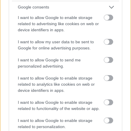
Google consents
I want to allow Google to enable storage
related to advertising like cookies on web or
Prenumerera på vårt nyhetsbrev
device identifiers in apps.
I want to allow my user data to be sent to
Prenumerera
Google for online advertising purposes.
I want to allow Google to send me
personalized advertising.
I want to allow Google to enable storage
MEST LÄSTA
related to analytics like cookies on web or
device identifiers in apps.
I want to allow Google to enable storage
related to functionality of the website or app.
Visdo
Trivs
Mathi
Vallat
Tomm
1
2
3
4
5
mstan
som
as
ips
y
I want to allow Google to enable storage
d
frontf
Fredri
för
Limby
related to personalization.