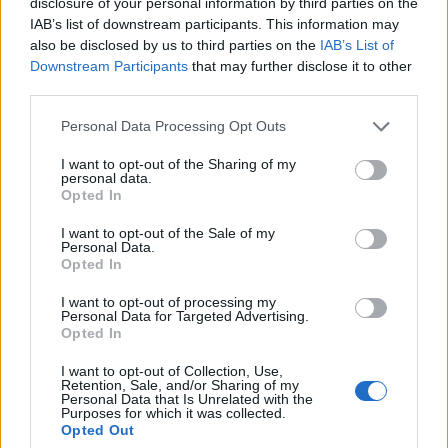
disclosure of your personal information by third parties on the
H17-18 största klassen
IAB’s list of downstream participants. This information may
En noggrannare titt i anmälningslistorna ger
also be disclosed by us to third parties on the
IAB’s List of
Downstream Participants
that may further disclose it to other
vid handen att klassen H 17-18 är den största
third parties.
klassen på lördag med hela 83 anmälda åkare.
Bland tjejerna är D 17-18 den största klassen
Please note that this website/app uses one or more Google
Personal Data Processing Opt Outs
med 68 anmälda.
services and may gather and store information including but
Lördagens prisutdelning kommer för övrigt att
not limited to your visit or usage behaviour. You may click to
I want to opt-out of the Sharing of my
personal data.
grant or deny consent to Google and its third-party tags to
få en touch av Lucia, ceremonin kommer att
Opted In
use your data for below specified purposes in below Google
genomföras i samarbete med Campus Skeria
consent section.
I want to opt-out of the Sale of my
där det blir både skönsång, Lucia och glögg.
Personal Data.
Bland de anmälda till helgens premiär i
Opted In
Skellefteå finns de bägge regerande mästarna
I want to opt-out of processing my
från fjolårssäsongen i Intersport Cup med,
Personal Data for Targeted Advertising.
Fredrik Östberg från Falun-Borlänge SK samt
Opted In
Susanne Nyström, Piteå Elit.
I want to opt-out of Collection, Use,
Retention, Sale, and/or Sharing of my
Personal Data that Is Unrelated with the
Purposes for which it was collected.
Opted Out