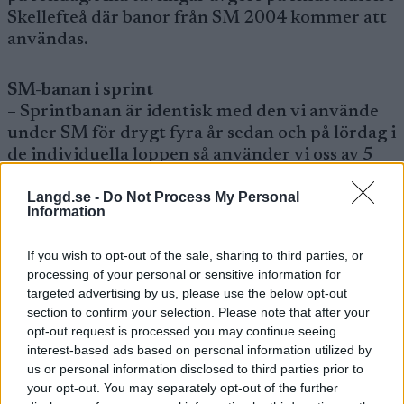
Skellefteå där banor från SM 2004 kommer att
användas.
SM-banan i sprint
– Sprintbanan är identisk med den vi använde
under SM för drygt fyra år sedan och på lördag i
de individuella loppen så använder vi oss av 5
km spåret, även det detsamma som under SM
Langd.se -
Do Not Process My Personal
2004, berättar Thomas Granlund i
Information
arrangörsklubben.
Arrangerande Skellefteå SK kan räkna in
If you wish to opt-out of the sale, sharing to third parties, or
nästan 450 anmälningar till lördagens
processing of your personal or sensitive information for
inledande individuella lopp i fri stil.
targeted advertising by us, please use the below opt-out
– Det är fantastiskt kul att så många har anmält
section to confirm your selection. Please note that after your
sig, vi har t ex 70 åkare mer än vad
opt-out request is processed you may continue seeing
Bruksvallarna hade vid skidpremiären i
interest-based ads based on personal information utilized by
us or personal information disclosed to third parties prior to
november, utbrister Thomas Granlund i SSK.
your opt-out. You may separately opt-out of the further