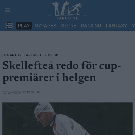
Skip
to
content
PLAY
MYPAGES
STORE
RANKING
FANTASY
HEMARTIKKELARKIV – HISTORISK
Skellefteå redo för cup-
premiärer i helgen
• 12.12.2008
AV LANGD