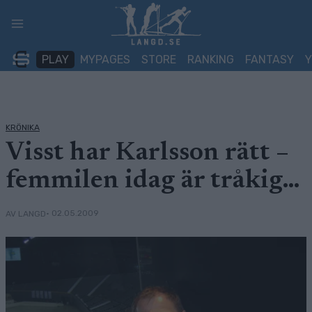
Skip
to
content
PLAY
MYPAGES
STORE
RANKING
FANTASY
KRÖNIKA
Visst har Karlsson rätt –
femmilen idag är tråkig…
• 02.05.2009
AV LANGD