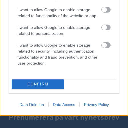
PS! När det är en lagsport som i cykel får du
I want to allow Google to enable storage
också det taktiska snacket som gör att folk
related to functionality of the website or app.
engagerar sig. Vem gör vad nu? Varför kör inte
I want to allow Google to enable storage
dom? Vem ska köra in den här gruppen, osv…
related to personalization.
Om längdåkningen hade samma regler, ville
tävlingarna sett annorlunda ut också där.
I want to allow Google to enable storage
related to security, including authentication
functionality and fraud prevention, and other
Nu är det inte så och då hittar vi den största
user protection.
dramaturgin i individuella tävlingar.
Det har du helt rätt i, Jonas Karlsson!
CONFIRM
Data Deletion
Data Access
Privacy Policy
Prenumerera på vårt nyhetsbrev