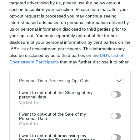
del. Speciellt där som pengarna finns. Det är
targeted advertising by us, please use the below opt-out
idag främst i Tyskland – och de önskar masstart
section to confirm your selection. Please note that after your
framför individuell start.
opt-out request is processed you may continue seeing
interest-based ads based on personal information utilized by
De skyller på att det är för svårt att producera
us or personal information disclosed to third parties prior to
individuella starter och att folk inte förstår.
your opt-out. You may separately opt-out of the further
Dessutom har de fått för sig att det ska bli mer
disclosure of your personal information by third parties on the
spännande genom att byta skidor halvvägs…
IAB’s list of downstream participants. This information may
Allt detta ställer sig Jonas Karlsson enligt NWT
also be disclosed by us to third parties on the
IAB’s List of
frågande till.
Downstream Participants
that may further disclose it to other
– Samma tv-bolag producerar ju skidskytte som
third parties.
är bra mycket krångligare, menar han.
Please note that this website/app uses one or more Google
Personal Data Processing Opt Outs
Och visst har han rätt här. Det är bara det att
services and may gather and store information including but
dessa TV-bolag inte har det som behövs för att
not limited to your visit or usage behaviour. You may click to
I want to opt-out of the Sharing of my
personal data.
producera individuella race på ett spännande
grant or deny consent to Google and its third-party tags to
Opted In
use your data for below specified purposes in below Google
sätt. Se bara på cykel, som jag kommenterat på
consent section.
TV i tio år. De är duktiga på cykel i mellan-
I want to opt-out of the Sale of my
Personal Data.
Europa, men när det blir individuella
Opted In
tempolopp har de inte alls samma kvalité som vi
I want to opt-out of processing my
är vana vid från skidor här i Norden.
Personal Data for Targeted Advertising.