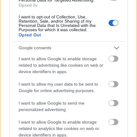
Masstarterna på skidor har för många haft just
Opted In
cykel som förebild.
I want to opt-out of Collection, Use,
Men det finns en stor skillnad: Cykel på
Retention, Sale, and/or Sharing of my
proffsnivå är ingen individuell idrott. Det är en
Personal Data that Is Unrelated with the
Purposes for which it was collected.
lagidrott där man delar prispengar och kör för
Opted Out
varandra med mycket uppgjorda roller i sitt lag.
Det blir som om Mathias Fredriksson rycker
Google consents
ifrån fältet och både Anders Södergren, Johan
I want to allow Google to enable storage
Olsson och Marcus Hellner bromsar klungan
related to advertising like cookies on web or
där bakom.
device identifiers in apps.
Men det händer inte idag.
Istället kan du riskera att se just dessa tre i täten
I want to allow my user data to be sent to
Google for online advertising purposes.
på klungan för att åka in Mathias. För det spelar
ingen roll för dom om segraren heter Mathias
I want to allow Google to send me
Fredriksson, Axel Teichmann eller Petter
personalized advertising.
Northug.
Det är skillnaden på en skidtävling och
I want to allow Google to enable storage
förebilden cykel.
related to analytics like cookies on web or
device identifiers in apps.