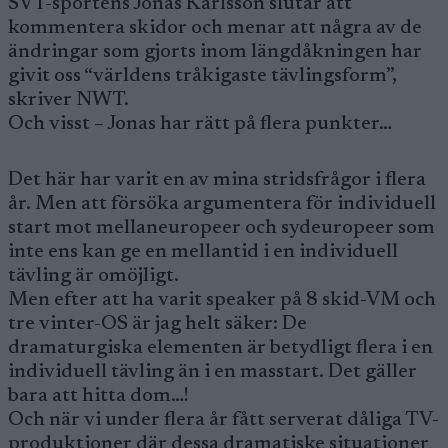
SVT-sportens Jonas Karlsson slutar att
kommentera skidor och menar att några av de
ändringar som gjorts inom längdåkningen har
givit oss “världens tråkigaste tävlingsform”,
skriver NWT.
Och visst – Jonas har rätt på flera punkter…
Det här har varit en av mina stridsfrågor i flera
år. Men att försöka argumentera för individuell
start mot mellaneuropeer och sydeuropeer som
inte ens kan ge en mellantid i en individuell
tävling är omöjligt.
Men efter att ha varit speaker på 8 skid-VM och
tre vinter-OS är jag helt säker: De
dramaturgiska elementen är betydligt flera i en
individuell tävling än i en masstart. Det gäller
bara att hitta dom…!
Och när vi under flera år fått serverat dåliga TV-
produktioner där dessa dramatiske situationer