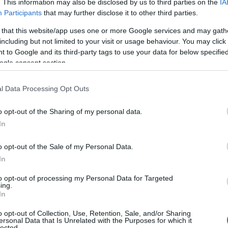
. This information may also be disclosed by us to third parties on the
IA
r (Sverige, Norge och Finland). Allra flest var det
Participants
that may further disclose it to other third parties.
er på de tio främsta placeringarna.
 that this website/app uses one or more Google services and may gath
including but not limited to your visit or usage behaviour. You may click 
åkare från tio olika nationer på damsidan som haft 
 to Google and its third-party tags to use your data for below specifi
ndraget.
ogle consent section.
ngd.se
under veckan.
l Data Processing Opt Outs
o opt-out of the Sharing of my personal data.
SSIC ALLA TIDIGARE SÄSONGER
In
o opt-out of the Sale of my Personal Data.
In
to opt-out of processing my Personal Data for Targeted
ing.
In
ge 5, Sverige 4, Finland 1)
o opt-out of Collection, Use, Retention, Sale, and/or Sharing
ersonal Data that Is Unrelated with the Purposes for which it
olina Hedenström 5, Hanna Lodin 6, Ida Dahl 8
lected.