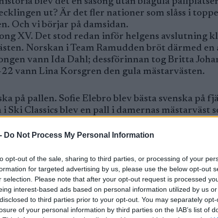
historia blev det en säsong utan blågula pallplatser
lingen ut? Är det fler nationer som slåss i topp
en. Och vi börjar på damsidan.
ong XV. Det stod redan inför helgens avslutning kl
västen. Norskan i Team Ramudden bröt därmed en å
songen vann Ida Dahl; dessförinnan tog Britta Joh
-22 vann Lina Korsgren den gula mästarvästen.
a på pallen. Sofie Elebro blev bästa svenska på fj
n i Ski Classics blev en pall i damernas mästarväst 
-
Do Not Process My Personal Information
ar det för andra året i rad fler norskor än svensk
to opt-out of the sale, sharing to third parties, or processing of your per
-historien är det svensk dominans även där. De sve
formation for targeted advertising by us, please use the below opt-out s
orge är näst bäst med 40 och därefter det ett tyd
r selection. Please note that after your opt-out request is processed y
eing interest-based ads based on personal information utilized by us or
disclosed to third parties prior to your opt-out. You may separately opt-
losure of your personal information by third parties on the IAB’s list of
som slår sig in bland de tio bästa var det nu för t