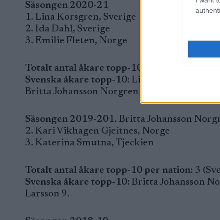
Säsongen 2020-21
authenti
1. Lina Korsgren, Sverige
2. Ida Dahl, Sverige
3. Emilie Fleten, Norge
Totalt antal åkare topp-10 per nation:
5 (Sve
Svenska åkare topp-10:
Lina Korsgren 1, Ida
Britta Johansson Norgren 9.
Säsongen 2019-20
1. Britta Johansson Norg
2. Kari Vikhagen Gjeitnes, Norge
3. Katerina Smutna, Tjeckien
Totalt antal åkare topp-10 per nation:
3 (Sve
Svenska åkare topp-10:
Britta Johansson Nor
Larsson 9.