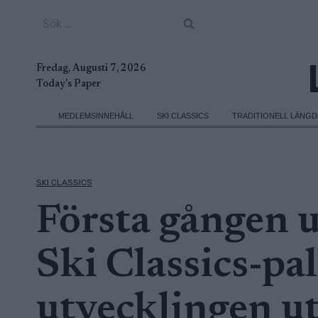
Skip
Sök
to
efter:
content
Fredag, Augusti 7, 2026
Today's Paper
MEDLEMSINNEHÅLL
SKI CLASSICS
TRADITIONELL LÄNG
SKI CLASSICS
Första gången u
Ski Classics-pal
utvecklingen u