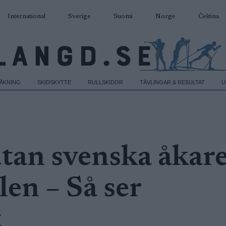
International
Sverige
Suomi
Norge
Čeština
DÅKNING
SKIDSKYTTE
RULLSKIDOR
TÄVLINGAR & RESULTAT
U
tan svenska åkare
len – Så ser
t