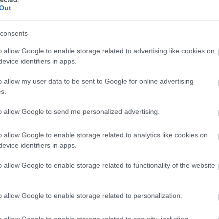
Out
consents
o allow Google to enable storage related to advertising like cookies on
evice identifiers in apps.
o allow my user data to be sent to Google for online advertising
ge 5, Sverige 3, Tjeckien och Finland 1)
s.
a Hedenström 4, Jenny Larsson 6
to allow Google to send me personalized advertising.
o allow Google to enable storage related to analytics like cookies on
evice identifiers in apps.
o allow Google to enable storage related to functionality of the website
ge och Sverige 4, Finland 2)
o allow Google to enable storage related to personalization.
gren 1, Ida Dahl 2, Lina Korsgren 4, Sofie Elebro 
o allow Google to enable storage related to security, including