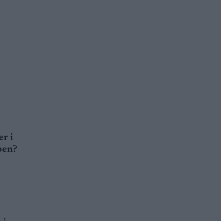
r i
pen?