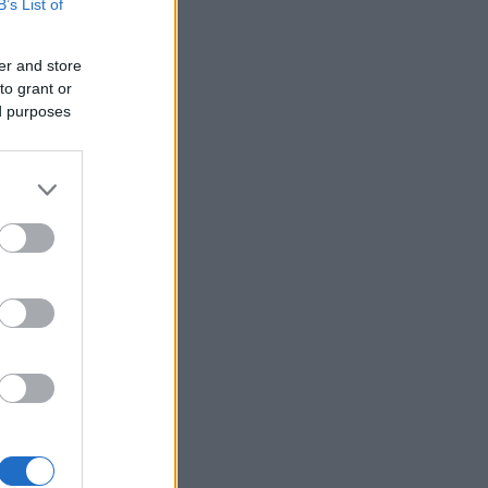
B’s List of
er and store
to grant or
åkare som
ed purposes