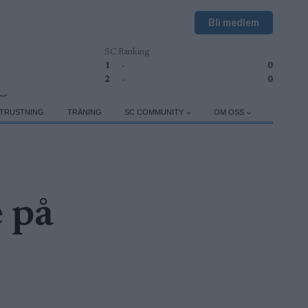
Bli medlem
SC Ranking
1
-
0
2
-
0
TRUSTNING
TRÄNING
SC COMMUNITY
OM OSS
 på