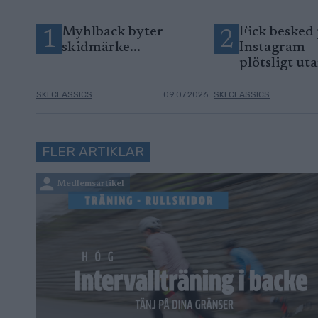
Myhlback byter
Fick besked
1
2
skidmärke...
Instagram –
plötsligt ut
SKI CLASSICS
09.07.2026
SKI CLASSICS
FLER ARTIKLAR
Medlemsartikel