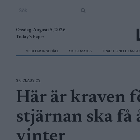
Skip
Sök
to
efter:
content
Onsdag, Augusti 5, 2026
Today's Paper
MEDLEMSINNEHÅLL
SKI CLASSICS
TRADITIONELL LÄNG
SKI CLASSICS
Här är kraven f
stjärnan ska få 
vinter