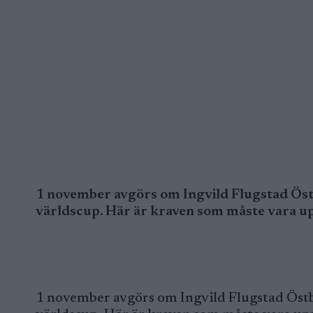
1 november avgörs om Ingvild Flugstad Östb
världscup. Här är kraven som måste vara upp
1 november avgörs om Ingvild Flugstad Östbe