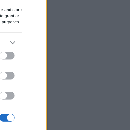
lugstad
er and store
leverera
to grant or
ed purposes
kraven i
a på om
inte
 blev hon
ta team.
under
n till