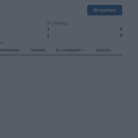
Bli medlem
SC Ranking
1
-
0
2
-
0
TRUSTNING
TRÄNING
SC COMMUNITY
OM OSS