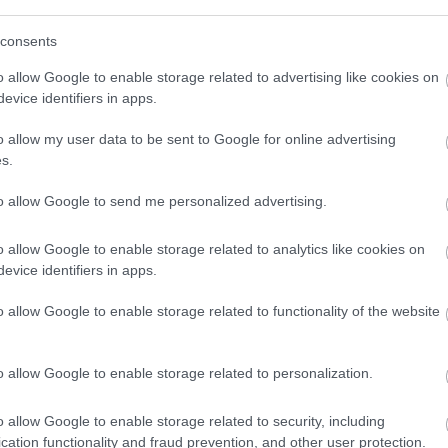
veckor sedan rapporterade Mikkelsplass att Ingvild
ovember.
consents
o allow Google to enable storage related to advertising like cookies on
erskap var under VM i Seefeld 2019. Där tog hon m
evice identifiers in apps.
kiathlon, på tremilen och i stafett, brons i 10 km kl
lugstad Östbergs femte VM.
o allow my user data to be sent to Google for online advertising
s.
sointyg
to allow Google to send me personalized advertising.
ttarna och idrottarnas läkare, och ska godkännas av
 innan de får starta i tävlingar. Blanketten innehåll
o allow Google to enable storage related to analytics like cookies on
även frågor om kost och tankar kring vikt och bant
evice identifiers in apps.
känt hälsointyg kan inte tävla internationellt för sit
o allow Google to enable storage related to functionality of the website
tt tävla utan ett starkt avrådande tecken på det för i
a om de vill tävla regionalt eller nationellt.
ch skidskytte från och med säsongen 2015/2016.
o allow Google to enable storage related to personalization.
o allow Google to enable storage related to security, including
cation functionality and fraud prevention, and other user protection.