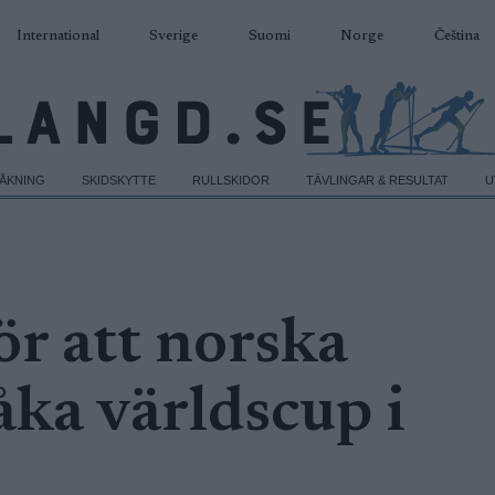
International
Sverige
Suomi
Norge
Čeština
DÅKNING
SKIDSKYTTE
RULLSKIDOR
TÄVLINGAR & RESULTAT
U
ör att norska
åka världscup i