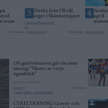
 på
Direkt från OS till
Avslut
3
4
 stod
seger i Skinnarloppet
april 
an team
utman
LÅNGLOPPVASALOPP
ET
01.07.2026
|
SKI CLASSICS
15.02.2026
SKI CLASSICS
OS-guldvinnaren gör sin sista
säsong: ”Njuter av varje
ögonblick”
AV MAJA ERIKSSON
ÖVRIGT
|
29.07.2026
TRADITIONELL LÄNGDÅKNING
CYKELTRÄNING: Gravel- och