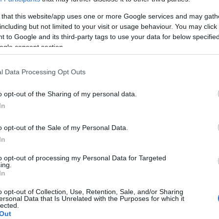
deklaration och en läkarkontroll. Men för Ingvild F
 that this website/app uses one or more Google services and may gath
yget hårdare än för andra. Om en vecka måste hon 
including but not limited to your visit or usage behaviour. You may click 
 to Google and its third-party tags to use your data for below specifi
ogle consent section.
 finns tveksamheter om att en idrottare uppfyller 
n genomgå noggrannare utredningar för att ta red
l Data Processing Opt Outs
rklarar landslagsläkaren Ove Feragen till TV2.
o opt-out of the Sharing of my personal data.
In
ången i början av säsongen 2019/20, eftersom hon 
 har hon knappt tävlat och efter OS-säsongen 2022
o opt-out of the Sale of my Personal Data.
In
to opt-out of processing my Personal Data for Targeted
r petningen började hon sätta ihop sitt eget priva
ing.
lass, veteranen som var Johaugs privata tränare 
In
grund av dopningsdomen.
o opt-out of Collection, Use, Retention, Sale, and/or Sharing
ersonal Data that Is Unrelated with the Purposes for which it
lected.
ill VM, och slå sig in i den norska landslagstruppe
Out