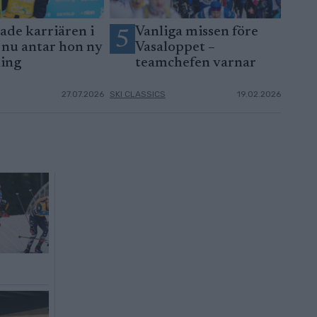
ade karriären i
Vanliga missen före
5
– nu antar hon ny
Vasaloppet –
ing
teamchefen varnar
27.07.2026
SKI CLASSICS
19.02.2026