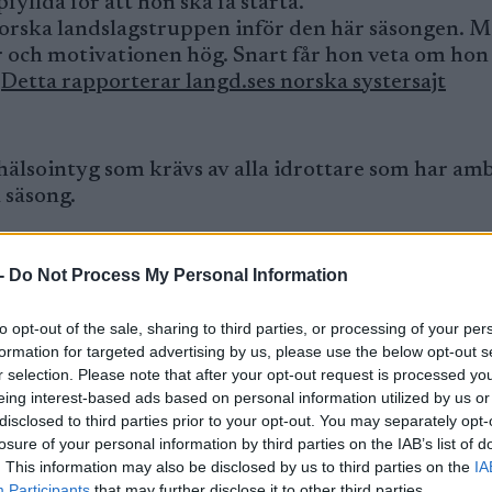
yllda för att hon ska få starta.
norska landslagstruppen inför den här säsongen. 
or och motivationen hög. Snart får hon veta om hon 
.
Detta rapporterar langd.ses norska systersajt
hälsointyg som krävs av alla idrottare som har am
 säsong.
och en läkarkontroll som löparna normalt har geno
-
Do Not Process My Personal Information
det digitalt under perioden 1 oktober till 1 novemb
det avgör om löparna är hälsomässigt lämpliga at
to opt-out of the sale, sharing to third parties, or processing of your per
formation for targeted advertising by us, please use the below opt-out s
r selection. Please note that after your opt-out request is processed y
 längdskidåkning och skidskytte från och med säs
eing interest-based ads based on personal information utilized by us or
disclosed to third parties prior to your opt-out. You may separately opt-
ör alla idrottare som kommer att representera Nor
losure of your personal information by third parties on the IAB’s list of
 i år kommer detta att finnas tillgängligt i digital
. This information may also be disclosed by us to third parties on the
IA
Participants
that may further disclose it to other third parties.