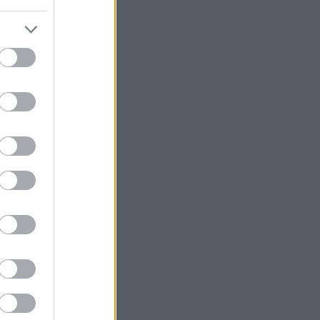
 Flugstad
edaljer i
assiskt
er förutom
ning.
t förbund.
drottarnas