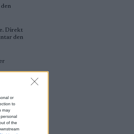
 den
e. Direkt
äntar den
er
sonal or
ection to
ou may
 personal
out of the
 downstream