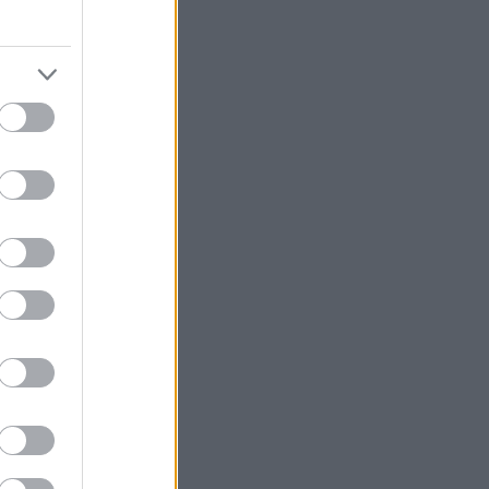
n,
6 km
 12 km