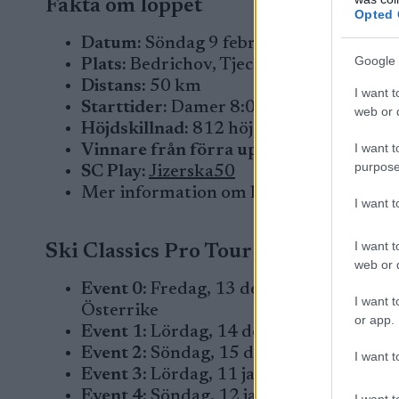
Fakta om loppet
Opted 
Datum:
Söndag 9 februari 2025
Google 
Plats:
Bedrichov, Tjeckien
Distans:
50 km
I want t
Starttider:
Damer 8:00 CET/ Herrar 8:
web or d
Höjdskillnad:
812 höjdmeter
I want t
Vinnare från förra upplagan:
Inställt 
purpose
SC Play:
Jizerska50
Mer information om loppet hittar du
hä
I want 
I want t
Ski Classics Pro Tour Säsong XVI (
web or d
Event 0
: Fredag, 13 december 2024 – Sk
I want t
Österrike
or app.
Event 1
: Lördag, 14 december 2024 – Ba
Event 2
: Söndag, 15 december 2024 – B
I want t
Event 3
: Lördag, 11 januari 2025 – 3 Z
Event 4
: Söndag, 12 januari 2025 – La 
I want t