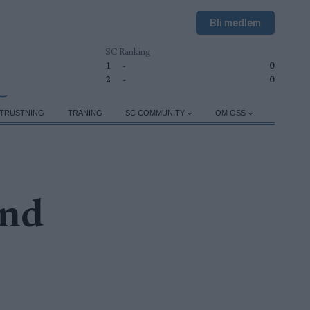
Bli medlem
SC Ranking
1
-
0
2
-
0
TRUSTNING
TRÄNING
SC COMMUNITY
OM OSS
and