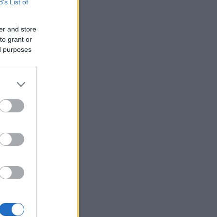
B’s List of
er and store
to grant or
ed purposes