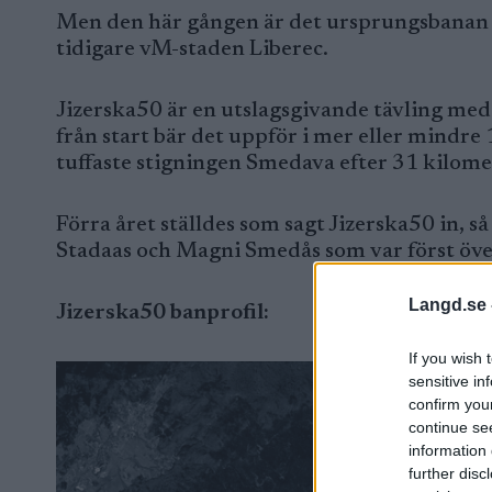
Men den här gången är det ursprungsbanan s
tidigare vM-staden Liberec.
Jizerska50 är en utslagsgivande tävling med
från start bär det uppför i mer eller mindre
tuffaste stigningen Smedava efter 31 kilome
Förra året ställdes som sagt Jizerska50 in, s
Stadaas och Magni Smedås som var först öve
Langd.se 
Jizerska50 banprofil:
If you wish 
sensitive in
confirm you
continue se
information 
further disc