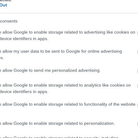
Out
consents
o allow Google to enable storage related to advertising like cookies on
30 CET
evice identifiers in apps.
o allow my user data to be sent to Google for online advertising
2024, Kasper Stadaas och Magni Smedås 2023
s.
r.
to allow Google to send me personalized advertising.
o allow Google to enable storage related to analytics like cookies on
2024/2025)
evice identifiers in apps.
i Classics Pro Team Presentation XVI – Bad Gastei
o allow Google to enable storage related to functionality of the website
d Gastein ITT – Sportgastein, Österrike, 7 km
ad Gastein Criterium – Sportgastein, Österrike, 3
o allow Google to enable storage related to personalization.
innen Ski Marathon – Sexten, Italien, 60 km
Venosta ITT Kapron-Melago – Val Venosta, Italien,
o allow Google to enable storage related to security, including