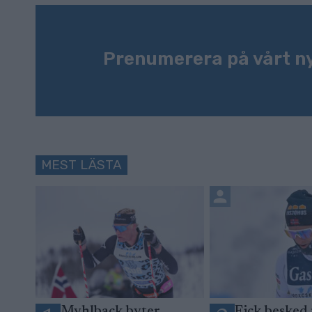
Prenumerera på vårt n
MEST LÄSTA
Myhlback byter
Fick besked