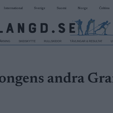
International
Sverige
Suomi
Norge
Čeština
DÅKNING
SKIDSKYTTE
RULLSKIDOR
TÄVLINGAR & RESULTAT
U
songens andra Gr