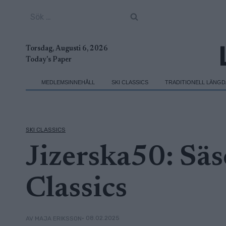
Skip
Sök
to
efter:
content
Torsdag, Augusti 6, 2026
Today's Paper
MEDLEMSINNEHÅLL
SKI CLASSICS
TRADITIONELL LÄNG
SKI CLASSICS
Jizerska50: Sä
Classics
• 08.02.2025
AV MAJA ERIKSSON