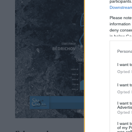
participants
Downstream 
Please note
information 
deny consent
in below Go
Persona
I want t
Opted 
I want t
Opted 
I want 
Advertis
Opted 
I want t
of my P
was col