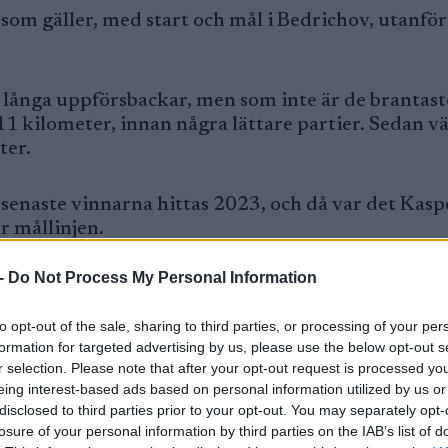
om gäller, med start och mål i Bedrichov, utanför
 långa uppförsbackar, men som inte är de brantast
 11 kilometer, innan några lättare partier. Sedan v
ter.
å senaste vinnarna hittas 2023, och då var det Kasp
r mållinjen.
-
Do Not Process My Personal Information
to opt-out of the sale, sharing to third parties, or processing of your per
formation for targeted advertising by us, please use the below opt-out s
r selection. Please note that after your opt-out request is processed y
eing interest-based ads based on personal information utilized by us or
disclosed to third parties prior to your opt-out. You may separately opt-
losure of your personal information by third parties on the IAB’s list of