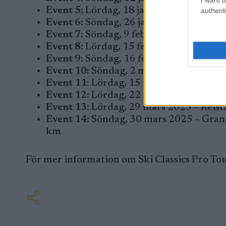
Event 5
: Lördag, 18 januari 2025 – Eng
authenti
Event 6
: Söndag, 26 januari 2025 – Marc
Event 7
: Söndag, 9 februari 2025 – Jize
Event 8
: Lördag, 15 februari 2025 – Gr
Event 9
: Söndag, 16 februari 2025 – Gr
Event 10
: Söndag, 2 mars 2025 – Vasal
Event 11
: Lördag, 15 mars 2025 – Birk
Event 12
: Lördag, 22 mars 2025 – Marc
Event 13
: Lördag, 29 mars 2025 – Reis
Event 14
: Söndag, 30 mars 2025 – Gran
km
För mer information om Ski Classics Pro To