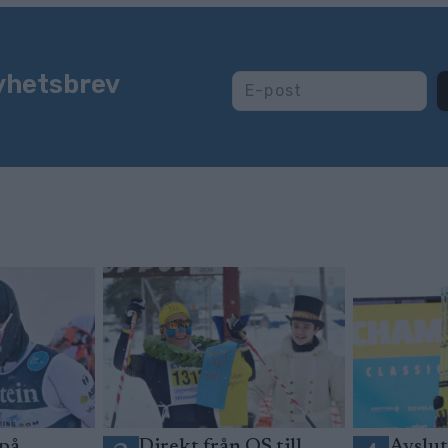
yhetsbrev
 på
Direkt från OS till
Avslut