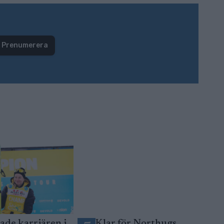
Prenumerera
ade karriären i
Klar för Northugs