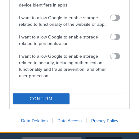
device identifiers in apps.
Som medlem på langd.se, får du full tillgång till
I want to allow Google to enable storage
allt material på sajten och livestreaming av Ski
related to functionality of the website or app.
Classics Pro Tour med engelsk kommentering.
I want to allow Google to enable storage
related to personalization.
När du blir medlem på världens ledande
community inom längdåkning kommer du få
I want to allow Google to enable storage
related to security, including authentication
många exklusiva erbjudanden hela året runt.
functionality and fraud prevention, and other
user protection.
Registrera som medlem
HERE
CONFIRM
Data Deletion
Data Access
Privacy Policy
Prenumerera på vårt nyhetsbrev