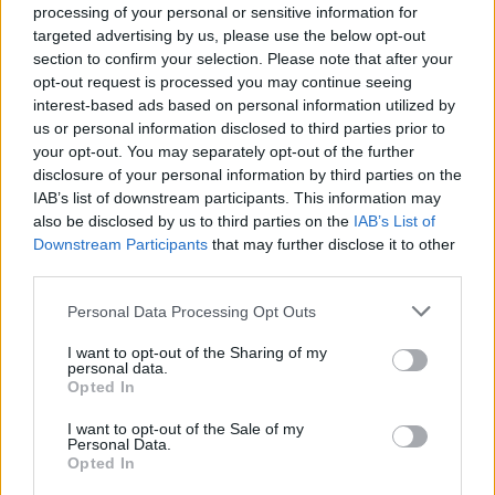
processing of your personal or sensitive information for
targeted advertising by us, please use the below opt-out
Event 3: 17 December, 2022 — La Venosta
section to confirm your selection. Please note that after your
Criterium, Val Venosta, Italien, 40 km
opt-out request is processed you may continue seeing
interest-based ads based on personal information utilized by
Event 4: Presenteras 9 juni klockan 11.00
us or personal information disclosed to third parties prior to
your opt-out. You may separately opt-out of the further
disclosure of your personal information by third parties on the
Event 5: Presenteras 9 juni klockan 11.00
IAB’s list of downstream participants. This information may
also be disclosed by us to third parties on the
IAB’s List of
Downstream Participants
that may further disclose it to other
Event 6: Presenteras 10 juni klockan 11.00
third parties.
Please note that this website/app uses one or more Google
Personal Data Processing Opt Outs
Event 7: Presenteras 11 juni klockan 11.00
services and may gather and store information including but
not limited to your visit or usage behaviour. You may click to
I want to opt-out of the Sharing of my
personal data.
Event 8: Presenteras 12 juni klockan 11.00
grant or deny consent to Google and its third-party tags to
Opted In
use your data for below specified purposes in below Google
consent section.
I want to opt-out of the Sale of my
Event 9: Presenteras 13 juni klockan 11.00
Personal Data.
Opted In