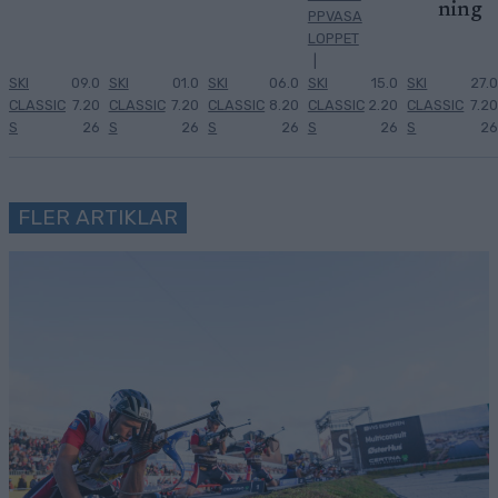
ning
PPVASA
LOPPET
|
SKI
09.0
SKI
01.0
SKI
06.0
SKI
15.0
SKI
27.0
CLASSIC
7.20
CLASSIC
7.20
CLASSIC
8.20
CLASSIC
2.20
CLASSIC
7.20
S
26
S
26
S
26
S
26
S
26
FLER ARTIKLAR