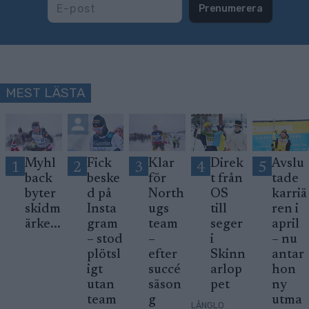
Prenumerera
MEST LÄSTA
Myhl
Fick
Klar
Direk
Avslu
1
2
3
4
5
back
beske
för
t från
tade
byter
d på
North
OS
karriä
skidm
Insta
ugs
till
ren i
ärke...
gram
team
seger
april
– stod
–
i
– nu
plötsl
efter
Skinn
antar
igt
succé
arlop
hon
utan
säson
pet
ny
team
g
utma
LÅNGLO