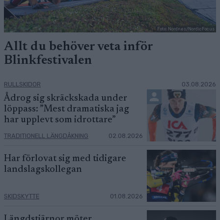
Foto: Nordnes/NordicFocus
Allt du behöver veta inför
Blinkfestivalen
RULLSKIDOR
03.08.2026
Ådrog sig skräckskada under
löppass: ”Mest dramatiska jag
har upplevt som idrottare”
TRADITIONELL LÄNGDÅKNING
02.08.2026
Har förlovat sig med tidigare
landslagskollegan
SKIDSKYTTE
01.08.2026
Längdstjärnor möter