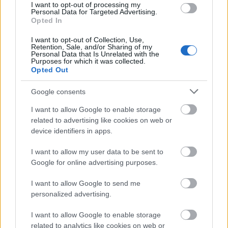
Event 10: Presenteras 13 juni klockan 11.00
I want to opt-out of processing my
Personal Data for Targeted Advertising.
Opted In
Event 11: Presenteras 14 juni klockan 11.00
I want to opt-out of Collection, Use,
Retention, Sale, and/or Sharing of my
Personal Data that Is Unrelated with the
Event 12: Presenteras 15 juni klockan 11.00
Purposes for which it was collected.
Opted Out
Event 13: Presenteras 17 juni klockan 11.00
Google consents
I want to allow Google to enable storage
Event 14: Presenteras 17 juni klockan 11.00
related to advertising like cookies on web or
device identifiers in apps.
Full Season Presenteras 17 juni klockan 16.00
I want to allow my user data to be sent to
Google for online advertising purposes.
Mer information om Ski Classics Pro Tour kan
I want to allow Google to send me
du hitta på
skiclassics.com
personalized advertising.
Få tillgång till videos och alla sändningar från
I want to allow Google to enable storage
säsong XII genom
SC Play
.
related to analytics like cookies on web or