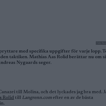
Foto: Re
lpryttare med specifika uppgifter för varje lopp. 
en taktiken. Mathias Aas Rolid berättar nu om s
Andreas Nygaards seger.
Canazei till Molina, och det lyckades jag bra med. J
s Rolid
till
Langrenn.com
efter en av de bästa
in.