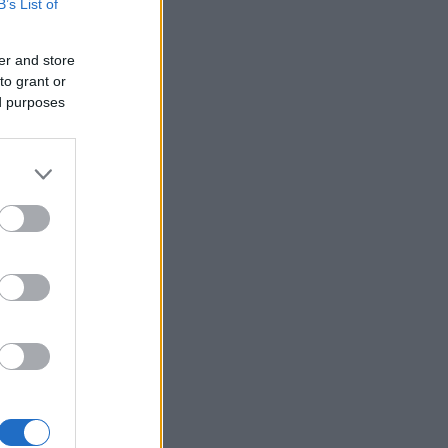
B’s List of
t Emil
er and store
.
to grant or
ed purposes
Mathisens
 att
jag inte
orter
icFocus