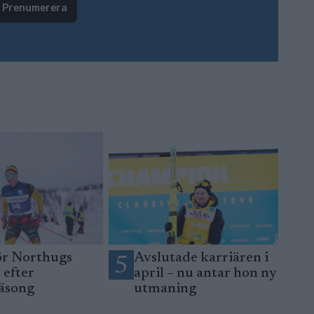
Prenumerera
ör Northugs
Avslutade karriären i
5
 efter
april – nu antar hon ny
äsong
utmaning