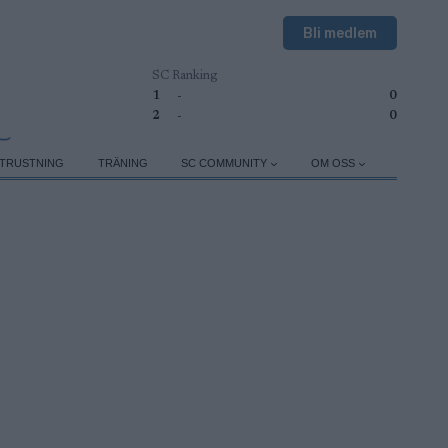
Bli medlem
SC Ranking
1
-
0
2
-
0
TRUSTNING
TRÄNING
SC COMMUNITY
OM OSS