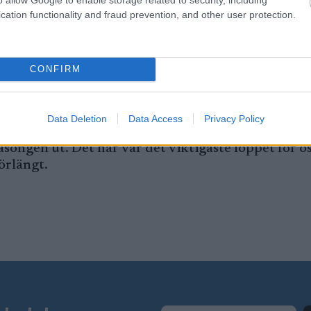
cation functionality and fraud prevention, and other user protection.
senaste veckan. Jag vet hur mycket den här seger
id, som kom in i Team Ragde Charge på ett provkont
CONFIRM
tion i laget.
Data Deletion
Data Access
Privacy Policy
äsongen ut. Det här var det viktigaste loppet för os
förlängt.