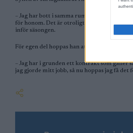
authenti
– Jag har bott i samma rum som Andreas den 
för honom. Det är otroligt stort, säger Rol
inför säsongen.
För egen del hoppas han att ha stärkt sin posi
– Jag har i grunden ett kontrakt som gäller s
jag gjorde mitt jobb, så nu hoppas jag få det 