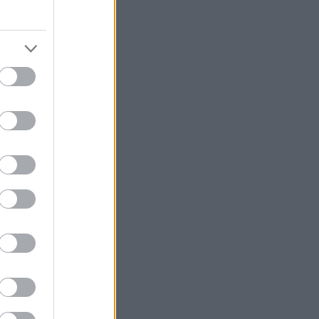
l under
öjd med
tare och
kt. Jag
sning på
o år.