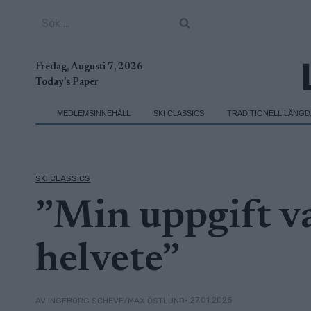
Skip
Sök
to
efter:
content
Fredag, Augusti 7, 2026
Today's Paper
MEDLEMSINNEHÅLL
SKI CLASSICS
TRADITIONELL LÄNG
SKI CLASSICS
”Min uppgift va
helvete”
• 27.01.2025
AV INGEBORG SCHEVE/MAX ÖSTLUND