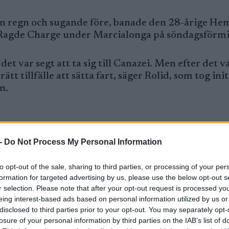
n regn och sugande före, banade den 28-årige He
 Ragde Charge under Marcialonga på söndagsförm
et var segt att ta sig till Canazei. Men efter det v
t tillfälle att sätta fart, säger Rolid, som tog init
n.
-
Do Not Process My Personal Information
n annan som lockades att hänga på. Moen och Rol
 Moen fick lov att ge sig.
to opt-out of the sale, sharing to third parties, or processing of your per
formation for targeted advertising by us, please use the below opt-out s
hövde skapa en ordentlig lucka, och han var bara i
r selection. Please note that after your opt-out request is processed y
axlarna.
eing interest-based ads based on personal information utilized by us or
disclosed to third parties prior to your opt-out. You may separately opt-
losure of your personal information by third parties on the IAB’s list of