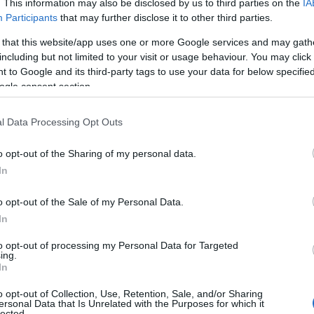
. This information may also be disclosed by us to third parties on the
IA
Participants
that may further disclose it to other third parties.
 konkurrenterna från de andra lagen. Jag visste at
 that this website/app uses one or more Google services and may gath
dreas (Nygaard) och Kasper (Stadaas) ta det lugnt
including but not limited to your visit or usage behaviour. You may click 
 to Google and its third-party tags to use your data for below specifi
ogle consent section.
oen efter Predazzo, och med tanke på Runar Skaug 
ulle hålla hela vägen?
l Data Processing Opt Outs
 är att jag inte tänkte på att vinna. Min uppgift var
i täten tills den sista backen började. Där skulle 
o opt-out of the Sharing of my personal data.
t jag skulle vinna, säger Rolid och tillägger:
In
log mig faktiskt aldrig. Jag fick inga bra tidsrapp
o opt-out of the Sale of my Personal Data.
t var till de bakom eller vad som hände där.
In
to opt-out of processing my Personal Data for Targeted
ing.
In
n Moen från Team Eksjöhus efter Predazzo. Foto: Vanzetta/Nord
o opt-out of Collection, Use, Retention, Sale, and/or Sharing
ersonal Data that Is Unrelated with the Purposes for which it
lected.