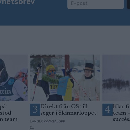
yhetsbrev
 på
Direkt från OS till
Klar f
3
4
 stod
seger i Skinnarloppet
team –
an team
succés
LÅNGLOPPVASALOPP
ET