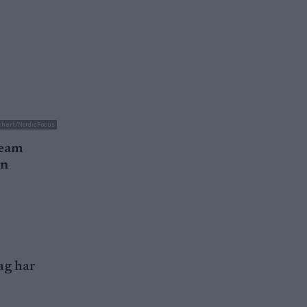
ichert/NordicFocus
Team
in
ag har