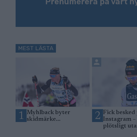
Prenumerera på vårt n
MEST LÄSTA
Myhlback byter
Fick besked
1
2
skidmärke...
Instagram –
plötsligt ut