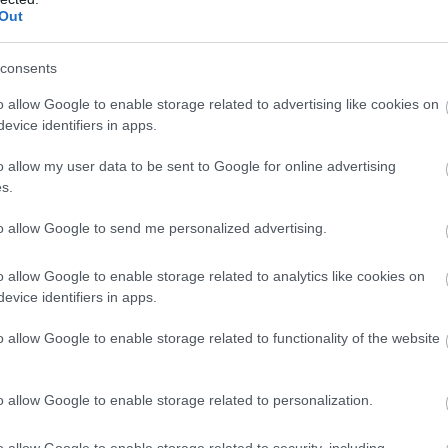
Out
g
consents
m Ragde Charge över säsongen. Rolid tog en viktig
o allow Google to enable storage related to advertising like cookies on
ng tillsammans med Novak, Stakston och Amund Hoe
evice identifiers in apps.
ela vägen för norrmannen. Rolid är dock väldigt n
o allow my user data to be sent to Google for online advertising
s.
ählie – delade segern
to allow Google to send me personalized advertising.
o allow Google to enable storage related to analytics like cookies on
d mitt jobb. Att vara en hundraprocentig hjälpryt
evice identifiers in apps.
t om. Det är långt över vad jag trodde var realistis
o allow Google to enable storage related to functionality of the website
lunga. Jag var så slutkörd.
ckligt mycket kraft för att bjuda på en maktuppvi
o allow Google to enable storage related to personalization.
est åtråvärda segern – en dröm han haft i över ti
ud.
o allow Google to enable storage related to security, including