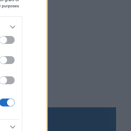
ed purposes
runda
 Ek var
gar.