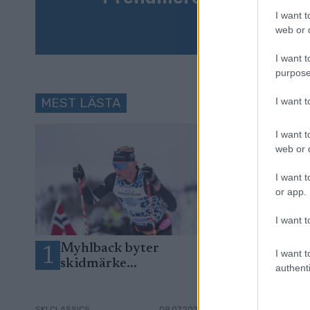
I want t
web or d
I want t
purpose
MEST LÄSTA
I want 
I want t
web or d
I want t
or app.
I want t
Myhlback byter
Fick besked
1
2
I want t
skidmärke...
Instagram –
authenti
plötsligt ut
SKI CLASSICS
09.07.2026
SKI CLASSICS