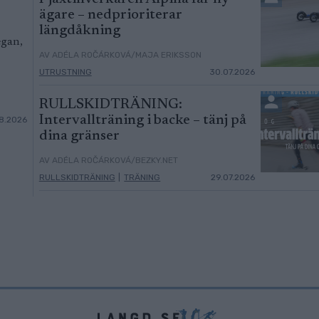
ägare – nedprioriterar
längdåkning
egan,
AV ADÉLA ROČÁRKOVÁ/MAJA ERIKSSON
UTRUSTNING
30.07.2026
RULLSKIDTRÄNING:
Intervallträning i backe – tänj på
8.2026
dina gränser
AV ADÉLA ROČÁRKOVÁ/BEZKY.NET
RULLSKIDTRÄNING
|
TRÄNING
29.07.2026