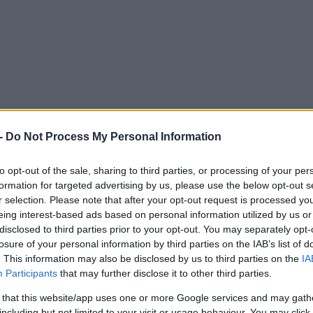
Foto: Marcus 
-
Do Not Process My Personal Information
en stod för en kämpainsats i de utmanande förhål
to opt-out of the sale, sharing to third parties, or processing of your per
formation for targeted advertising by us, please use the below opt-out s
r selection. Please note that after your opt-out request is processed y
eing interest-based ads based on personal information utilized by us or
disclosed to third parties prior to your opt-out. You may separately opt-
losure of your personal information by third parties on the IAB’s list of
den 25:e februari i blöta förhållanden.
. This information may also be disclosed by us to third parties on the
IA
n ut med att delar av Vasaloppsspåret var avstän
Participants
that may further disclose it to other third parties.
nde dock genomföras trots att det var blött på sin
 that this website/app uses one or more Google services and may gath
including but not limited to your visit or usage behaviour. You may click 