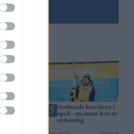
Prenumerera
ör Northugs
Avslutade karriären i
5
 efter
april – nu antar hon ny
äsong
utmaning
06.08.2026
SKI CLASSICS
27.07.2026