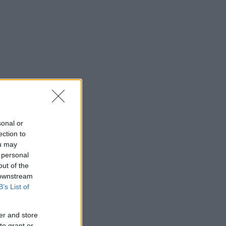
Ericsson/Bildbyrån
landena
sonal or
ection to
ou may
 personal
out of the
 downstream
B’s List of
gt på
a ställen.
er and store
to grant or