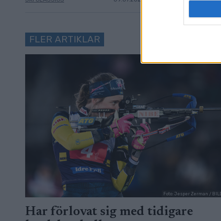
FLER ARTIKLAR
Foto: Jesper Zerman / B
Har förlovat sig med tidigare