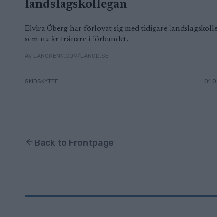
landslagskollegan
Elvira Öberg har förlovat sig med tidigare landslagskoll
som nu är tränare i förbundet.
AV LANGRENN.COM/LANGD.SE
SKIDSKYTTE
01.0
Back to Frontpage