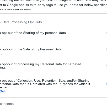
4 upprepa sig?
 to Google and its third-party tags to use your data for below specifi
ogle consent section.
ll Mora, precis som Vasaloppet 30. Men genom att 
l Data Processing Opt Outs
o opt-out of the Sharing of my personal data.
ollsspelaren Kristian Ek med en måltid av 2:06:14.
In
och spelade bland annat för GIF Sundsvall. Efter
och Ironman där han har flera framskjutna placerin
o opt-out of the Sale of my Personal Data.
In
runa snabbast med tiden 2:24:37.
to opt-out of processing my Personal Data for Targeted
ing.
In
o opt-out of Collection, Use, Retention, Sale, and/or Sharing
ersonal Data that Is Unrelated with the Purposes for which it
lected.
Out
consents
yhetsbrev