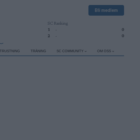
Bli medlem
SC Ranking
1
-
0
2
-
0
TRUSTNING
TRÄNING
SC COMMUNITY
OM OSS