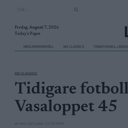
Skip
Sök
to
efter:
content
Fredag, Augusti 7, 2026
Today's Paper
MEDLEMSINNEHÅLL
SKI CLASSICS
TRADITIONELL LÄNG
SKI CLASSICS
Tidigare fotbol
Vasaloppet 45
• 25.02.2025
AV MAX ÖSTLUND