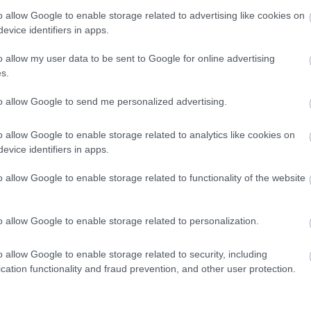
o allow Google to enable storage related to advertising like cookies on
evice identifiers in apps.
o allow my user data to be sent to Google for online advertising
s.
to allow Google to send me personalized advertising.
o allow Google to enable storage related to analytics like cookies on
evice identifiers in apps.
o allow Google to enable storage related to functionality of the website
o allow Google to enable storage related to personalization.
 på
Direkt från OS till
Klar f
3
4
o allow Google to enable storage related to security, including
 stod
seger i Skinnarloppet
team –
cation functionality and fraud prevention, and other user protection.
an team
succés
LÅNGLOPPVASALOPP
ET
01.07.2026
|
SKI CLASSICS
15.02.2026
SKI CLASSICS