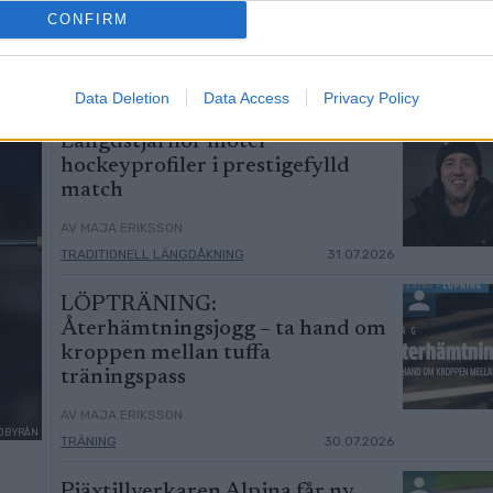
CONFIRM
Data Deletion
Data Access
Privacy Policy
Längdstjärnor möter
hockeyprofiler i prestigefylld
match
AV MAJA ERIKSSON
TRADITIONELL LÄNGDÅKNING
31.07.2026
LÖPTRÄNING:
Återhämtningsjogg – ta hand om
kroppen mellan tuffa
träningspass
AV MAJA ERIKSSON
ILDBYRÅN
TRÄNING
30.07.2026
Pjäxtillverkaren Alpina får ny