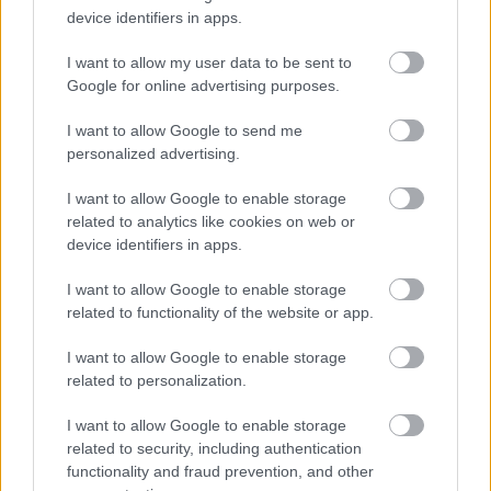
device identifiers in apps.
Sjur Røthe har åkt
218 världscuptävlingar
I want to allow my user data to be sent to
sedan han debuterade på femmilen i Trondheim
Google for online advertising purposes.
den 14 mars 2009 (där han bröt). Har har varit
I want to allow Google to send me
på pallen 44 gånger och har vunnit 13
personalized advertising.
världscuptävlingar, varav 6 är individuella
tävlingar.
I want to allow Google to enable storage
related to analytics like cookies on web or
device identifiers in apps.
Men några flera blir det altså inte.
I want to allow Google to enable storage
related to functionality of the website or app.
I want to allow Google to enable storage
related to personalization.
Prenumerera på vårt nyhetsbrev
I want to allow Google to enable storage
related to security, including authentication
Prenumerera
functionality and fraud prevention, and other