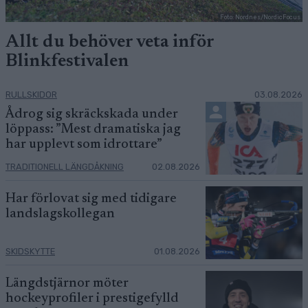
Foto: Nordnes/NordicFocus
Allt du behöver veta inför
Blinkfestivalen
RULLSKIDOR
03.08.2026
Ådrog sig skräckskada under
löppass: ”Mest dramatiska jag
har upplevt som idrottare”
TRADITIONELL LÄNGDÅKNING
02.08.2026
Har förlovat sig med tidigare
landslagskollegan
SKIDSKYTTE
01.08.2026
Längdstjärnor möter
hockeyprofiler i prestigefylld