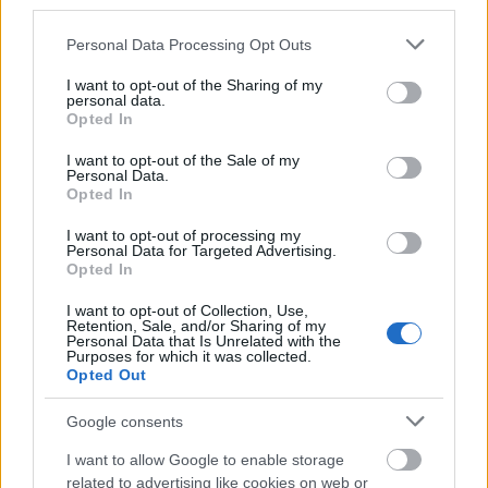
landslaget sedan VM 2011 på hemmaplan i Oslo
third parties.
där han blev fyra på femmilen som Petter
Please note that this website/app uses one or more Google
Personal Data Processing Opt Outs
Northug jr vann före Maxim Vylegzhanin och
services and may gather and store information including but
Tord Asle Gjerdalen.
not limited to your visit or usage behaviour. You may click to
I want to opt-out of the Sharing of my
personal data.
grant or deny consent to Google and its third-party tags to
Opted In
use your data for below specified purposes in below Google
Efter det har han åkt samtliga mästerskap för
consent section.
I want to opt-out of the Sale of my
Norge.
Personal Data.
Opted In
Lång och stor karriär
I want to opt-out of processing my
Personal Data for Targeted Advertising.
Opted In
Røthe, som kommer från Voss i västra Norge
I want to opt-out of Collection, Use,
men nu bor i Tønsberg söder om Oslo VM-
Retention, Sale, and/or Sharing of my
debuterade alltså i Holmenkollen 2011. Har har
Personal Data that Is Unrelated with the
Purposes for which it was collected.
deltagit i två OS och sju VM som givit 6 VM-
Opted Out
medaljer, varav tre guld.
Google consents
Den absoluta höjdpunkten var VM-guldet i
I want to allow Google to enable storage
skiathlon i Ramsau i Österrike i 2019
.
related to advertising like cookies on web or