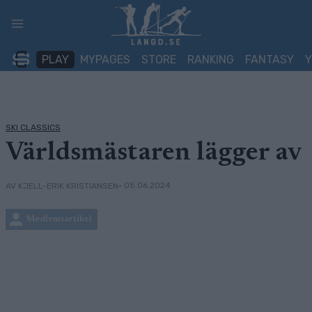
Skip
to
content
PLAY
MYPAGES
STORE
RANKING
FANTASY
SKI CLASSICS
Världsmästaren lägger av
• 05.06.2024
AV KJELL-ERIK KRISTIANSEN
Medlemsartikel