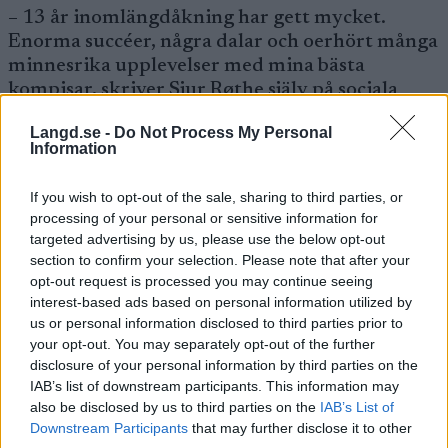
– 13 år inomlängdåkning har gett mycket.
Enorma succéer, några dalar och oerhört många
minnesrika upplevelser med mina bästa
kompisar, skriver Sjur Røthe själv på sociala
mediar under onsdagen.
Langd.se -
Do Not Process My Personal
Information
– Tusen tack till alla som bidragit till att jag
kunnat leva ut pojkdrömmen. Lagkompisar,
If you wish to opt-out of the sale, sharing to third parties, or
tränare, vallare, serviceapparat,
processing of your personal or sensitive information for
targeted advertising by us, please use the below opt-out
samarbetspartners, skidförbundet och inte
section to confirm your selection. Please note that after your
minst familjen, skriver Røthe som är sambo med
opt-out request is processed you may continue seeing
montéryttaren Siv Emilie Løvold. Paret har ett
interest-based ads based on personal information utilized by
barn.
us or personal information disclosed to third parties prior to
your opt-out. You may separately opt-out of the further
disclosure of your personal information by third parties on the
En klippa i landslaget
IAB’s list of downstream participants. This information may
also be disclosed by us to third parties on the
IAB’s List of
Sjur Røthe har varit en klippa i det norska
Downstream Participants
that may further disclose it to other