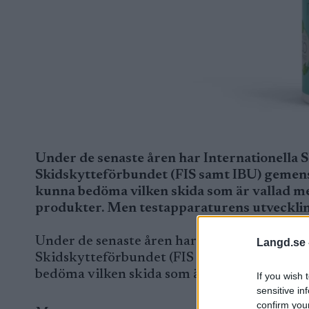
Under de senaste åren har Internationella 
Skidskytteförbundet (FIS samt IBU) gemensa
kunna bedöma vilken skida som är vallad med
produkter. Men testapparaturens utveckling
Under de senaste åren har Internationella 
Langd.se 
Skidskytteförbundet (FIS samt IBU) gemensa
bedöma vilken skida som är vallad med fluor
If you wish 
sensitive in
confirm you