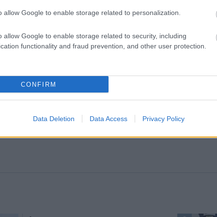
o allow Google to enable storage related to personalization.
o allow Google to enable storage related to security, including
cation functionality and fraud prevention, and other user protection.
yhetsbrev
CONFIRM
Data Deletion
Data Access
Privacy Policy