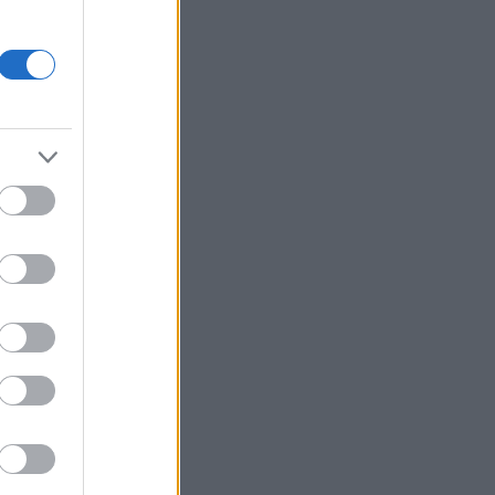
ande
i skidan.
lyssnat
en
 fem
fluor
u större
, men
 är
m finns,