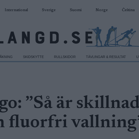
International
Sverige
Suomi
Norge
Čeština
DÅKNING
SKIDSKYTTE
RULLSKIDOR
TÄVLINGAR & RESULTAT
U
o: ”Så är skillna
 fluorfri vallning