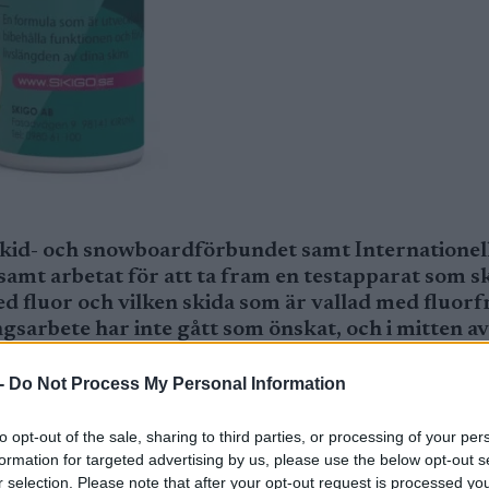
Skid- och snowboardförbundet samt Internationel
mt arbetat för att ta fram en testapparat som s
 fluor och vilken skida som är vallad med fluorf
sarbete har inte gått som önskat, och i mitten a
Skid- och snowboardförbundet samt Internationell
-
Do Not Process My Personal Information
mt arbetat för att ta fram en testapparat som sk
 och vilken skida som är vallad med fluorfria prod
to opt-out of the sale, sharing to third parties, or processing of your per
formation for targeted advertising by us, please use the below opt-out s
r selection. Please note that after your opt-out request is processed y