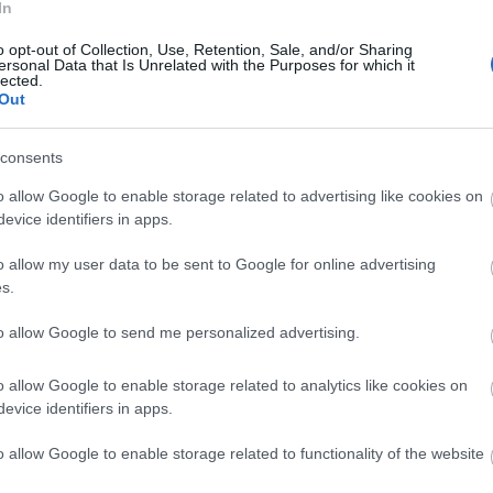
 som flytande form. För dom som använder den flyt
In
vart tredje till femte pass) värma in nytt paraffin 
o opt-out of Collection, Use, Retention, Sale, and/or Sharing
n, och att skidan inte torkar ur.
ersonal Data that Is Unrelated with the Purposes for which it
lected.
Out
ch fluorfritt?
sen borta längre, och så glider det bättre. Jag har 
consents
egna bedömningar så är den tidsmässiga skillnad
o allow Google to enable storage related to advertising like cookies on
dukterna och de bästa fluorfria produkterna i snitt
evice identifiers in apps.
 går det med fluoret. Sen är skillnaderna mellan 
och torrare väderlek; men å andra sidan är den änn
o allow my user data to be sent to Google for online advertising
tighet, säger Majbäck.
s.
to allow Google to send me personalized advertising.
er?
 utveckla vårt fluorfria vallasortiment ytterligare
o allow Google to enable storage related to analytics like cookies on
ett helt fluorförbud att testmaskinen fungerar helt
evice identifiers in apps.
sporten att man direkt vid målgång kan se vem som
 använt skidor som vallamässigt följer de regler so
o allow Google to enable storage related to functionality of the website