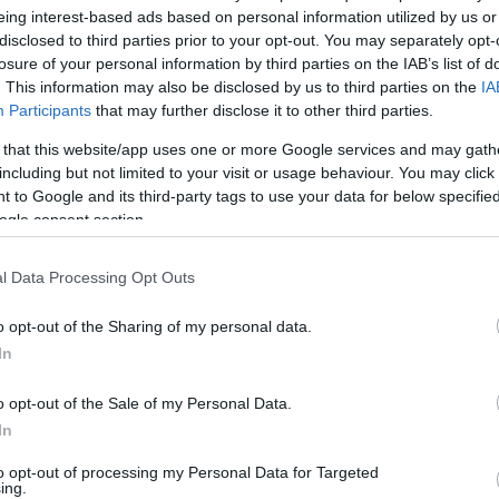
inte gått som önskat, och i mitten av augusti gick
eing interest-based ads based on personal information utilized by us or
d informationen om att fluorförbudet skjuts upp
disclosed to third parties prior to your opt-out. You may separately opt-
de arbeta med att utveckla testapparaturen.
losure of your personal information by third parties on the IAB’s list of
. This information may also be disclosed by us to third parties on the
IA
Participants
that may further disclose it to other third parties.
go:
 that this website/app uses one or more Google services and may gath
including but not limited to your visit or usage behaviour. You may click 
gleringen ser ut som den gjorde under förra säson
 to Google and its third-party tags to use your data for below specifi
regler och detta underlättar även för kunden som ve
ogle consent section.
tillåtna att åka med även den här vintern, säger M
l Data Processing Opt Outs
s ett totalförbud mot och detta gäller produkter m
(parts per billion).
o opt-out of the Sharing of my personal data.
In
 och det är gränsvärdet som gäller oavsett kedjelän
o opt-out of the Sale of my Personal Data.
In
to opt-out of processing my Personal Data for Targeted
ute på marknaden, och de är väldigt bra
ing.