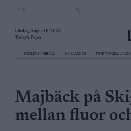
Skip
Sök
to
efter:
content
Lördag, Augusti 8, 2026
Today's Paper
MEDLEMSINNEHÅLL
SKI CLASSICS
TRADITIONELL LÄNG
Majbäck på Skig
mellan fluor och