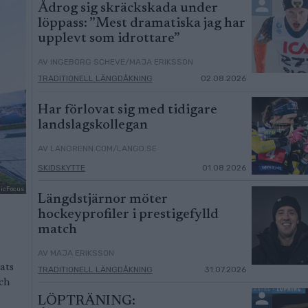
Ådrog sig skräckskada under
löppass: ”Mest dramatiska jag har
upplevt som idrottare”
AV INGEBORG SCHEVE/MAJA ERIKSSON
TRADITIONELL LÄNGDÅKNING
02.08.2026
Har förlovat sig med tidigare
landslagskollegan
AV LANGRENN.COM/LANGD.SE
SKIDSKYTTE
01.08.2026
dicFocus
Längdstjärnor möter
hockeyprofiler i prestigefylld
match
AV MAJA ERIKSSON
ats
TRADITIONELL LÄNGDÅKNING
31.07.2026
och
LÖPTRÄNING: