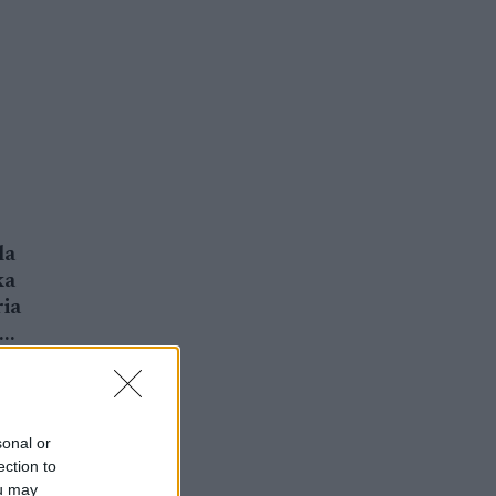
la
ka
ria
v…
a
a kunna
ukter.
sonal or
ection to
ou may