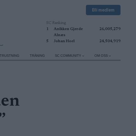
Bli medlem
SC Ranking
1
Anikken Gjerde
26,005,279
Alnæs
5
Johan Hoel
24,504,919
TRUSTNING
TRÄNING
SC COMMUNITY
OM OSS
den
”