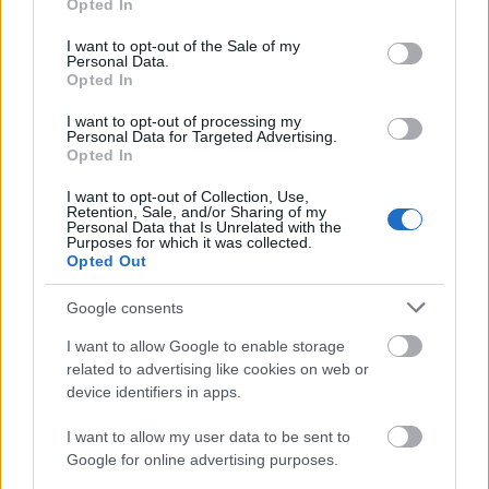
2. Kazakstan, +17,0
Opted In
use your data for below specified purposes in below Google
3. Sverige 2 (Ebba Stenman, Erik Fransson),
consent section.
I want to opt-out of the Sale of my
+18,4
Personal Data.
Opted In
I want to opt-out of processing my
Personal Data for Targeted Advertising.
Opted In
I want to opt-out of Collection, Use,
Prenumerera på vårt nyhetsbrev
Retention, Sale, and/or Sharing of my
Personal Data that Is Unrelated with the
Purposes for which it was collected.
Opted Out
Prenumerera
Google consents
I want to allow Google to enable storage
related to advertising like cookies on web or
device identifiers in apps.
MEST LÄSTA
I want to allow my user data to be sent to
Google for online advertising purposes.