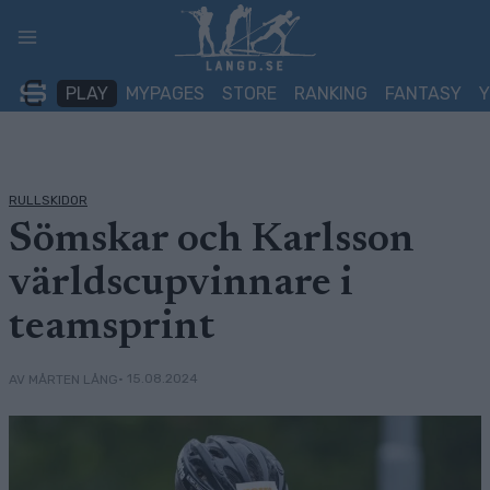
Skip
to
content
PLAY
MYPAGES
STORE
RANKING
FANTASY
RULLSKIDOR
Sömskar och Karlsson
världscupvinnare i
teamsprint
• 15.08.2024
AV MÅRTEN LÅNG