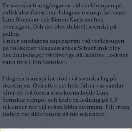
De svenska framgångarna vid världscupen på
rullskidor fortsätter. I dagens teamsprint vann
Linn Sömskar och Simon Karlsson helt
överlägset. Och det blev dubbelt svenskt på
pallen.
Under onsdagens supersprint vid världscupen
på rullskidor i kazakstanska Schuchinsk blev
det dubbelseger för Sverige då Jackline Lockner
vann före Linn Sömskar.
I dagens teamsprint stod två svenska lag på
startlinjen. Och efter att hela fältet var samlat
efter de två första sträckorna höjde Linn
Sömskar tempot och hade en ledning på 6,5
sekunder ner till tvåan Ebba Stenman. Till trean
Italien var differensen då nio sekunder.
Simon Karlsson i det svenska förstalaget