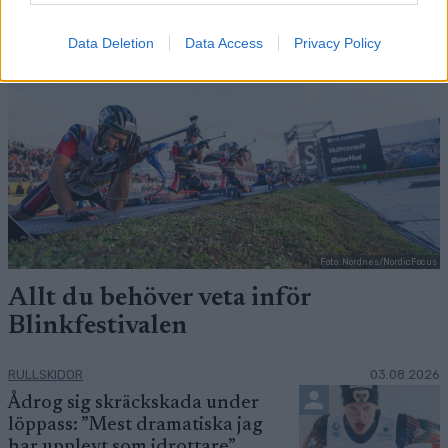
Data Deletion
Data Access
Privacy Policy
Foto: Nordnes/NordicFocus
Allt du behöver veta inför
Blinkfestivalen
RULLSKIDOR
03.08.2026
Ådrog sig skräckskada under
löppass: ”Mest dramatiska jag
har upplevt som idrottare”