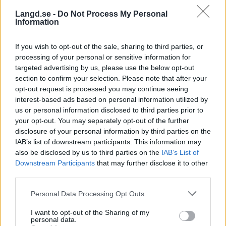
lyckades hålla undan, och på sin sista sträcka
Langd.se -
Do Not Process My Personal
utökade Sömskar ytterligare. Vid målgång var
Information
Sömskar och Karlssons lucka till tvåan
Kazakstan 17 sekunder.
If you wish to opt-out of the sale, sharing to third parties, or
processing of your personal or sensitive information for
targeted advertising by us, please use the below opt-out
Där bakom var det desto tajtare, och det
section to confirm your selection. Please note that after your
svenska andralaget med Ebba Stenman och Erik
opt-out request is processed you may continue seeing
Fransson var fyra i mål, men Italien tilldömdes
interest-based ads based on personal information utilized by
ett tidsstraff vilket betyder att Sverige blev trea.
us or personal information disclosed to third parties prior to
your opt-out. You may separately opt-out of the further
disclosure of your personal information by third parties on the
Under fredagen är det tävlingsfritt, innan
IAB’s list of downstream participants. This information may
tävlingarna fortsätter på lördagen med ett lopp
also be disclosed by us to third parties on the
IAB’s List of
med individuell start.
Downstream Participants
that may further disclose it to other
third parties.
Resultat Teamsprint
Please note that this website/app uses one or more Google
Personal Data Processing Opt Outs
services and may gather and store information including but
1. Sverige 1 (Linn Sömskar, Simon Karlsson)
not limited to your visit or usage behaviour. You may click to
I want to opt-out of the Sharing of my
16.48,9
personal data.
grant or deny consent to Google and its third-party tags to