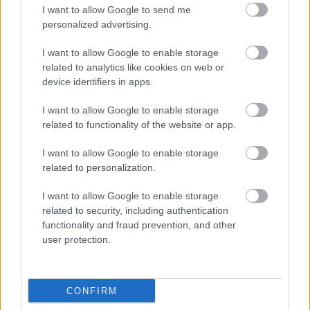
I want to allow Google to send me
Myhl
Myhl
Så
Startl
Allt
1
2
3
4
5
personalized advertising.
back
back
gick
istor
du
helt
siktar
det i
och
behöv
I want to allow Google to enable storage
överlä
på
Lyseb
startti
er
related to analytics like cookies on web or
gsen i
hattri
otn
der
veta
device identifiers in apps.
Blink
ck i
Opp –
Lyseb
inför
I want to allow Google to enable storage
Classi
Trysil
flera
otn
Blinkf
related to functionality of the website or app.
cs...
sprint
svens
Opp
estiva
en
ka
len
I want to allow Google to enable storage
pallpl
related to personalization.
atser
07.0
20.0
05.0
05.0
03.0
I want to allow Google to enable storage
RULLSKI
8.20
RULLSKI
7.20
RULLSKI
8.20
RULLSKI
8.20
RULLSKI
8.20
related to security, including authentication
DOR
26
DOR
26
DOR
26
DOR
26
DOR
26
functionality and fraud prevention, and other
user protection.
FLER ARTIKLAR
CONFIRM