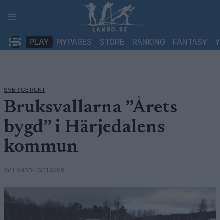
Skip
to
content
PLAY
MYPAGES
STORE
RANKING
FANTASY
SVERIGE RUNT
Bruksvallarna ”Årets
bygd” i Härjedalens
kommun
• 12.11.2008
AV LANGD