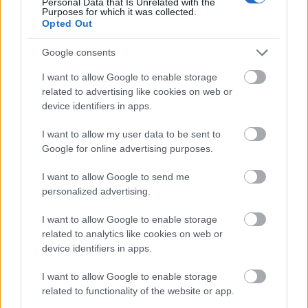
Personal Data that Is Unrelated with the
Purposes for which it was collected.
Opted Out
Google consents
Resul
Harsa
Komp
Joha
Njuru
1
2
3
4
5
tat
Ski
isarna
n
nda
I want to allow Google to enable storage
SM
Marat
ger ut
Sares
Runt,
related to advertising like cookies on web or
50 km
on
kalen
blir
Sund
device identifiers in apps.
herra
slog
der
ny
svall,
r...
rekor
för
anläg
Mede
I want to allow my user data to be sent to
d
sin
gning
lpad
Google for online advertising purposes.
sakna
schef
I want to allow Google to send me
de
i Orsa
personalized advertising.
vän
Grön
klitt
I want to allow Google to enable storage
11.0
01.0
02.0
12.0
21.0
related to analytics like cookies on web or
SVERIGE
4.20
SVERIGE
2.20
SVERIGE
2.20
SVERIGE
9.20
SVERIGE
2.20
device identifiers in apps.
RUNT
21
RUNT
09
RUNT
12
RUNT
19
RUNT
10
I want to allow Google to enable storage
related to functionality of the website or app.