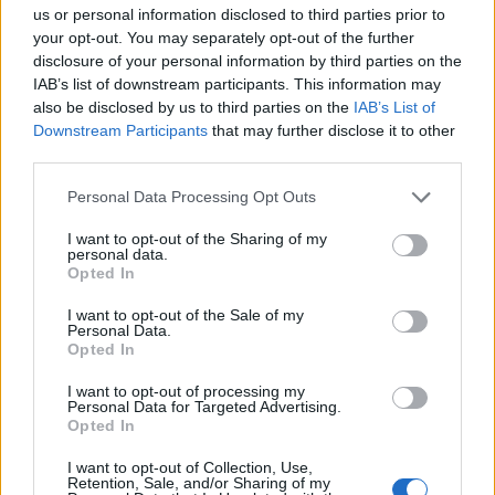
På bilden syns representanter från
us or personal information disclosed to third parties prior to
your opt-out. You may separately opt-out of the further
Bruksvallarna tillsammans med några av
disclosure of your personal information by third parties on the
Sveriges bästa skidåkarne, bland annat Robin
IAB’s list of downstream participants. This information may
Bryntesson, Anders Södergren, Ida
also be disclosed by us to third parties on the
IAB’s List of
Ingemarsdotter och Charlotte Kalla.
Downstream Participants
that may further disclose it to other
third parties.
Please note that this website/app uses one or more Google
Personal Data Processing Opt Outs
services and may gather and store information including but
not limited to your visit or usage behaviour. You may click to
I want to opt-out of the Sharing of my
personal data.
grant or deny consent to Google and its third-party tags to
Prenumerera på vårt nyhetsbrev
Opted In
use your data for below specified purposes in below Google
consent section.
I want to opt-out of the Sale of my
Personal Data.
Prenumerera
Opted In
I want to opt-out of processing my
Personal Data for Targeted Advertising.
Opted In
I want to opt-out of Collection, Use,
MEST LÄSTA
Retention, Sale, and/or Sharing of my