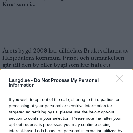
Knutsson i…
Årets bygd 2008 har tilldelats Bruksvallarna av
Härjedalens kommun. Priset och utmärkelsen
går till den by eller bygd som har haft ett
utmärkt landsbygdsutvecklingsarbete,
samverkan och entreprenörskap i en positiv
Langd.se -
Do Not Process My Personal
Information
anda under 2008. Byn tilldelas priset för sin
utveckling av längdskidåkningen (genom det
If you wish to opt-out of the sale, sharing to third parties, or
treåriga Arena-projektet), satsningen på den
processing of your personal or sensitive information for
nya “Macken” Fjällringen (med Stefan Knutsson
targeted advertising by us, please use the below opt-out
i spetsen) och det ideella och långvariga arbetet
section to confirm your selection. Please note that after your
som läggs på sommarens gruvdagar (som troget
opt-out request is processed you may continue seeing
arrangerats av byns starka Byalag).
interest-based ads based on personal information utilized by