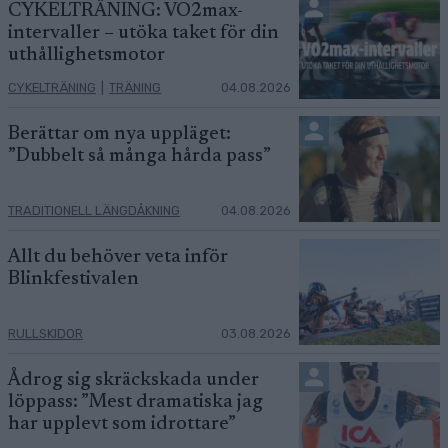
CYKELTRÄNING: VO2max-
intervaller – utöka taket för din
uthållighetsmotor
CYKELTRÄNING
|
TRÄNING
04.08.2026
Berättar om nya uppläget:
”Dubbelt så många hårda pass”
TRADITIONELL LÄNGDÅKNING
04.08.2026
Allt du behöver veta inför
Blinkfestivalen
RULLSKIDOR
03.08.2026
Ådrog sig skräckskada under
löppass: ”Mest dramatiska jag
har upplevt som idrottare”