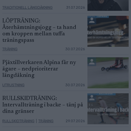
TRADITIONELL LÄNGDÅKNING
31.07.2026
LÖPTRÄNING:
Återhämtningsjogg – ta hand
om kroppen mellan tuffa
träningspass
TRÄNING
30.07.2026
Pjäxtillverkaren Alpina får ny
ägare – nedprioriterar
längdåkning
UTRUSTNING
30.07.2026
RULLSKIDTRÄNING:
Intervallträning i backe – tänj på
dina gränser
RULLSKIDTRÄNING
|
TRÄNING
29.07.2026