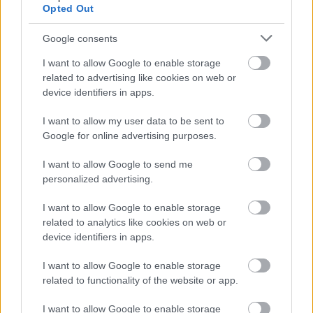
Opted Out
Resul
Harsa
Njuru
DM
Komp
1
2
3
4
5
Google consents
tat
Ski
nda
för
isarna
SM
Marat
Runt,
Gästri
ger ut
I want to allow Google to enable storage
50 km
on
Sund
kland
kalen
related to advertising like cookies on web or
herra
slog
svall,
och
der
device identifiers in apps.
r...
rekor
Mede
Hälsi
för
I want to allow my user data to be sent to
d
lpad
nglan
sin
Google for online advertising purposes.
d,
sakna
Söder
de
I want to allow Google to send me
hamn
vän
personalized advertising.
11.0
01.0
21.0
16.0
02.0
SVERIGE
4.20
SVERIGE
2.20
SVERIGE
2.20
SVERIGE
1.20
SVERIGE
2.20
I want to allow Google to enable storage
RUNT
21
RUNT
09
RUNT
10
RUNT
10
RUNT
12
related to analytics like cookies on web or
device identifiers in apps.
I want to allow Google to enable storage
FLER ARTIKLAR
related to functionality of the website or app.
I want to allow Google to enable storage