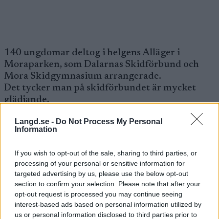
140 ungdomar deltog i helgens Alläger i
Moraparken, som Dalarnas Skidförbund och
Mora Skidgymnasium arrangerade.
Det tycker man på skidförbundet är mycket
glädjande.
Totalt var nästan 200 personer inblandade i
Langd.se -
Do Not Process My Personal
helgens läger, där man bodde klubbvis i stugor i
Information
Moraparken.
Ungdomarna på lägret var i ålderna 13-18 år
If you wish to opt-out of the sale, sharing to third parties, or
och samtidigt arrangerades också en
processing of your personal or sensitive information for
ungdomsledarutbildning. På programmet stod
targeted advertising by us, please use the below opt-out
både löpning, spänst hinderbanor, lekar och
section to confirm your selection. Please note that after your
mycket annat.
opt-out request is processed you may continue seeing
Deltagarna fick också information om
interest-based ads based on personal information utilized by
us or personal information disclosed to third parties prior to
Ungdomsvasan 2009 samt praktiska