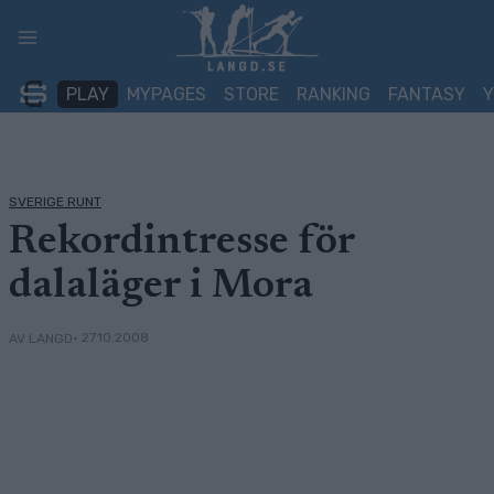
Skip
to
content
PLAY
MYPAGES
STORE
RANKING
FANTASY
SVERIGE RUNT
Rekordintresse för
dalaläger i Mora
• 27.10.2008
AV LANGD