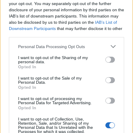
your opt-out. You may separately opt-out of the further
träningstips och information om skidymnasiet.
disclosure of your personal information by third parties on the
Nu fattas bara snön innan säsongen drar igång.
IAB’s list of downstream participants. This information may
Intresset verkar det inte vara något fel på.
also be disclosed by us to third parties on the
IAB’s List of
Downstream Participants
that may further disclose it to other
third parties.
Please note that this website/app uses one or more Google
Personal Data Processing Opt Outs
services and may gather and store information including but
not limited to your visit or usage behaviour. You may click to
I want to opt-out of the Sharing of my
Prenumerera på vårt nyhetsbrev
personal data.
grant or deny consent to Google and its third-party tags to
Opted In
use your data for below specified purposes in below Google
consent section.
I want to opt-out of the Sale of my
Prenumerera
Personal Data.
Opted In
I want to opt-out of processing my
Personal Data for Targeted Advertising.
Opted In
MEST LÄSTA
I want to opt-out of Collection, Use,
Retention, Sale, and/or Sharing of my
Personal Data that Is Unrelated with the
Purposes for which it was collected.