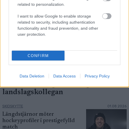
related to personalization.
I want to allow Google to enable storage
related to security, including authentication
functionality and fraud prevention, and other
user protection.
CONFIRM
Foto: Jesper Zerman / BILDBYRÅN
Data Deletion
Data Access
Privacy Policy
Har förlovat sig med tidigare
landslagskollegan
SKIDSKYTTE
01.08.2026
Längdstjärnor möter
hockeyprofiler i prestigefylld
match