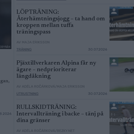
LÖPTRÄNING:
Återhämtningsjogg – ta hand om
kroppen mellan tuffa
träningspass
AV MAJA ERIKSSON
ILDBYRÅN
TRÄNING
30.07.2026
Pjäxtillverkaren Alpina får ny
ägare – nedprioriterar
längdåkning
egan,
AV ADÉLA ROČÁRKOVÁ/MAJA ERIKSSON
UTRUSTNING
30.07.2026
RULLSKIDTRÄNING:
Intervallträning i backe – tänj på
8.2026
dina gränser
AV ADÉLA ROČÁRKOVÁ/BEZKY.NET