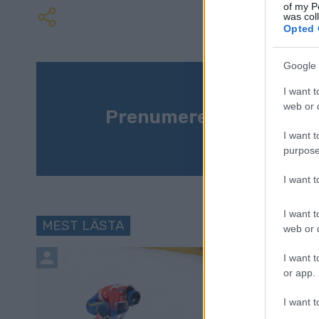
of my P
was col
Opted 
Google 
I want t
web or d
Prenumerera på vårt n
I want t
purpose
I want 
I want t
MEST LÄSTA
web or d
I want t
or app.
I want t