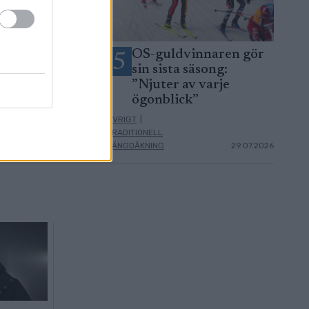
es lag till 10 km
OS-guldvinnaren gör
5
sin sista säsong:
”Njuter av varje
ögonblick”
ÖVRIGT
|
TRADITIONELL
11.02.2026
LÄNGDÅKNING
29.07.2026