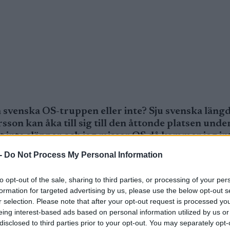
en svenska OS-truppen eller inte? Sju svenska läng
sson kan åka till sig till den åttonde platsen unde
 det inte släpper och jag missar OS då kommer jag in
 på, säger Halfvarsson till SVT Sport.
-
Do Not Process My Personal Information
to opt-out of the sale, sharing to third parties, or processing of your per
formation for targeted advertising by us, please use the below opt-out s
r selection. Please note that after your opt-out request is processed y
n svenska OS-truppen eller inte? Sju svenska längd
eing interest-based ads based on personal information utilized by us or
disclosed to third parties prior to your opt-out. You may separately opt-
sson kan åka till sig till den åttonde platsen unde