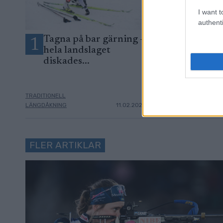
I want t
authenti
Tagna på bar gärning –
Hjärtat stan
1
2
hela landslaget
gånger – nu 
diskades...
skidkarriär
TRADITIONELL
TRADITIONELL
LÄNGDÅKNING
11.02.2026
LÄNGDÅKNING
FLER ARTIKLAR