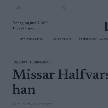
Skip
Sök
to
efter:
content
Fredag, Augusti 7, 2026
Today's Paper
MEDLEMSINNEHÅLL
SKI CLASSICS
TRADITIONELL LÄNG
TRADITIONELL LÄNGDÅKNING
Missar Halfvars
han
• 21.12.2021
AV JOHAN TRYGG