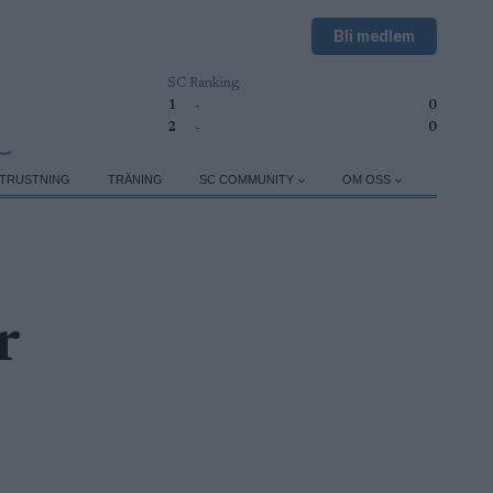
Bli medlem
SC Ranking
1
-
0
2
-
0
TRUSTNING
TRÄNING
SC COMMUNITY
OM OSS
r