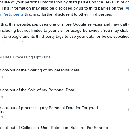
losure of your personal information by third parties on the IAB’s list of
det inte släpper och jag missar OS då kommer jag int
. This information may also be disclosed by us to third parties on the
IA
på, säger Halfvarsson till SVT Sport.
Participants
that may further disclose it to other third parties.
iken över att han inte tagit en plats i OS-truppen 
 that this website/app uses one or more Google services and may gath
including but not limited to your visit or usage behaviour. You may click 
 to Google and its third-party tags to use your data for below specifi
ll om jag ska till ett OS. Det är inga konstigheter, j
ogle consent section.
terat hittills. Men jag ser fram emot att åka toure
säger Halfvarsson till
SVT Sport
och fortsätter:
l Data Processing Opt Outs
o opt-out of the Sharing of my personal data.
mästerskap och inte slåss om topplaceringar.
In
is hans sista i karriären
o opt-out of the Sale of my Personal Data.
In
ligt att det blir det sista. Då får jag fundera om jag
to opt-out of processing my Personal Data for Targeted
tta den här säsongen men skulle det vara så att det 
ing.
fortsätta åka skidor, det är jag ganska säker på, s
In
o opt-out of Collection, Use, Retention, Sale, and/or Sharing