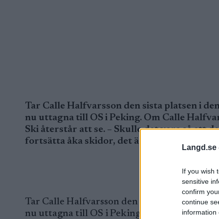
Tar Calle Halfvarsson den sista platsen i d
nu uttagna till OS i Peking. Om Calle Halfvar
Ski återstår att se. – Skulle det vara så att
fortsätta åka skidor, det är jag ganska säker
Langd.se 
If you wish 
sensitive in
confirm you
Tar Calle Halfvarsson den sista platsen i de
continue se
information 
nu uttagna till OS i Peking. Om Calle Halfvar