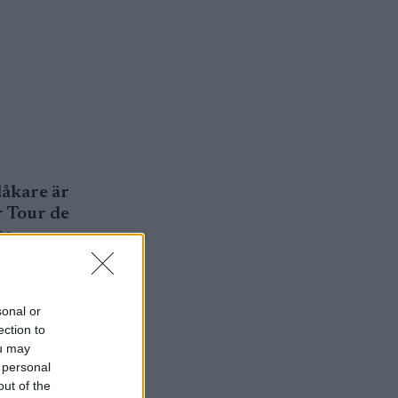
dåkare är
r Tour de
te
sonal or
ection to
ou may
åkare är
 personal
out of the
r Tour de