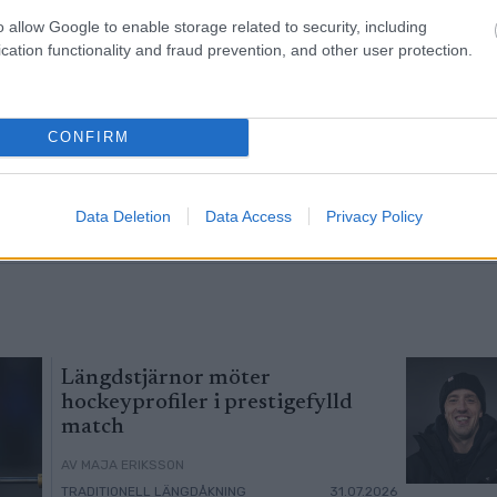
o allow Google to enable storage related to security, including
cation functionality and fraud prevention, and other user protection.
nade två
Programmet för
Sverig
3
4
är
längdskidor och
fritt
en över
skidskytte under OS i
CONFIRM
Milano/Cortina 2026
SKIDSKYTTE
|
TRADITIONELL
TRADITIONELL
Data Deletion
Data Access
Privacy Policy
27.07.2026
LÄNGDÅKNING
02.02.2026
LÄNGDÅKNING
Längdstjärnor möter
hockeyprofiler i prestigefylld
match
AV MAJA ERIKSSON
TRADITIONELL LÄNGDÅKNING
31.07.2026