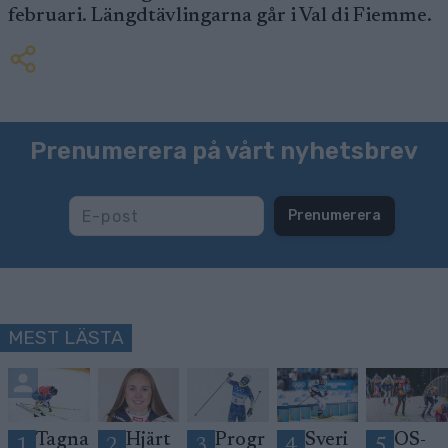
februari. Längdtävlingarna går i Val di Fiemme.
Prenumerera på vårt nyhetsbrev
Prenumerera
MEST LÄSTA
Tagna
Hjärt
Progr
Sveri
OS-
1
2
3
4
5