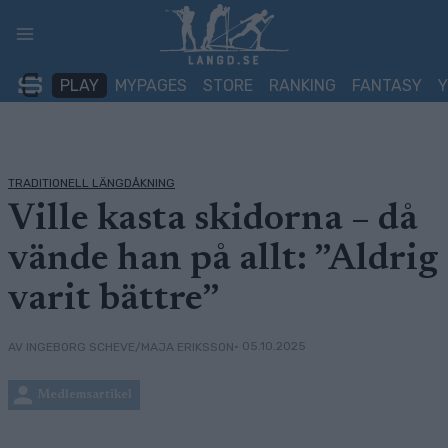
Skip
to
content
PLAY
MYPAGES
STORE
RANKING
FANTASY
TRADITIONELL LÄNGDÅKNING
Ville kasta skidorna – då
vände han på allt: ”Aldrig
varit bättre”
• 05.10.2025
AV INGEBORG SCHEVE/MAJA ERIKSSON
Medlemsartikel