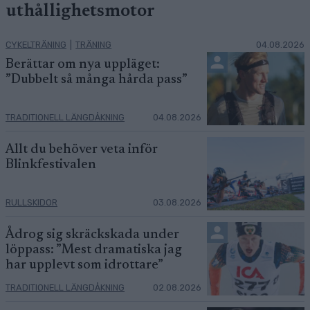
uthållighetsmotor
CYKELTRÄNING
|
TRÄNING
04.08.2026
Berättar om nya uppläget:
”Dubbelt så många hårda pass”
TRADITIONELL LÄNGDÅKNING
04.08.2026
Allt du behöver veta inför
Blinkfestivalen
RULLSKIDOR
03.08.2026
Ådrog sig skräckskada under
löppass: ”Mest dramatiska jag
har upplevt som idrottare”
TRADITIONELL LÄNGDÅKNING
02.08.2026