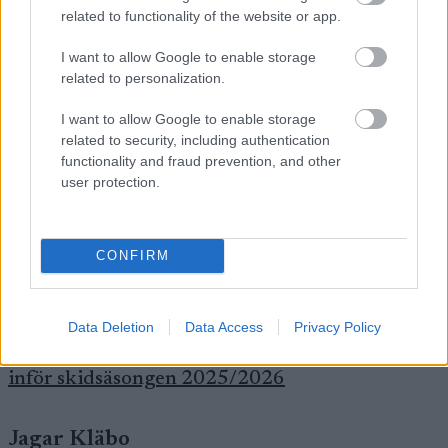
related to functionality of the website or app.
hårda pass. Och jag har en hel vilodag minst
varannan vecka. Det är väldigt mycket mer än
I want to allow Google to enable storage
tidigare, säger Chappaz.
related to personalization.
I want to allow Google to enable storage
Omställningen har redan gett stora resultat.
related to security, including authentication
functionality and fraud prevention, and other
– Nu har jag en bättre balans i livet, och allt
user protection.
fungerar mycket bättre. Jag har haft min bästa
träningssäsong någonsin, med fler timmar
totalt, fler timmar på hög intensitet och bättre
CONFIRM
kvalitet på alla pass. Jag är fräschare både
fysiskt och mentalt, säger Chappaz.
Data Deletion
Data Access
Privacy Policy
Se också:
Fem supertalanger att hålla ögonen på
inför skidsäsongen 2025/2026
Jagar Kläbo