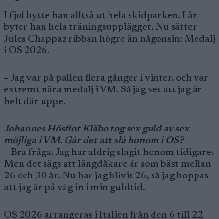
I fjol bytte han alltså ut hela skidparken. I år
byter han hela träningsupplägget. Nu sätter
Jules Chappaz ribban högre än någonsin: Medalj
i OS 2026.
– Jag var på pallen flera gånger i vinter, och var
extremt nära medalj i VM. Så jag vet att jag är
helt där uppe.
Johannes Hösflot Kläbo tog sex guld av sex
möjliga i VM. Går det att slå honom i OS?
– Bra fråga. Jag har aldrig slagit honom tidigare.
Men det sägs att längdåkare är som bäst mellan
26 och 30 år. Nu har jag blivit 26, så jag hoppas
att jag är på väg in i min guldtid.
OS 2026 arrangeras i Italien från den 6 till 22