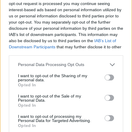
opt-out request is processed you may continue seeing
interest-based ads based on personal information utilized by
Texten fortsätter nedanför.
us or personal information disclosed to third parties prior to
your opt-out. You may separately opt-out of the further
disclosure of your personal information by third parties on the
IAB’s list of downstream participants. This information may
also be disclosed by us to third parties on the
IAB’s List of
Downstream Participants
that may further disclose it to other
third parties.
Please note that this website/app uses one or more Google
Jules Chappaz blev tvåa i världscupsprinten i Tallinn i mars,
Personal Data Processing Opt Outs
services and may gather and store information including but
bara slagen av Johannes Høsflot Klæbo. Foto: Kalle
Parkkinen / BILDBYRÅN
not limited to your visit or usage behaviour. You may click to
I want to opt-out of the Sharing of my
personal data.
grant or deny consent to Google and its third-party tags to
Opted In
use your data for below specified purposes in below Google
Aldrig mer: Har radikalt förändrat sin
consent section.
I want to opt-out of the Sale of my
Personal Data.
träning
Opted In
De åtgärder han satte in efter den dåliga starten
I want to opt-out of processing my
Personal Data for Targeted Advertising.
på säsongen och motgången i december gav
Opted In
Chappaz en aha-upplevelse. En liknande