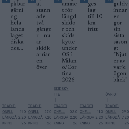
på bar
at
amme
ges
guldv
gärni
stann
t för
lag
innar
ng –
ade
längd
till 10
en
hela
två
skido
km
gör
lands
gånge
r och
fritt
sin
laget
r – nu
skids
sista
diska
är
kytte
säson
des...
skidk
under
g:
arriär
OS i
”Njut
en
Milan
er av
över
o/Cor
varje
tina
ögon
2026
blick”
SKIDSKY
TTE
ÖVRIGT
|
|
TRADITI
TRADITI
TRADITI
TRADITI
TRADITI
ONELL
11.0
ONELL
27.0
ONELL
02.0
ONELL
11.0
ONELL
29.0
LÄNGDÅ
2.20
LÄNGDÅ
7.20
LÄNGDÅ
2.20
LÄNGDÅ
2.20
LÄNGDÅ
7.20
KNING
26
KNING
26
KNING
26
KNING
26
KNING
26