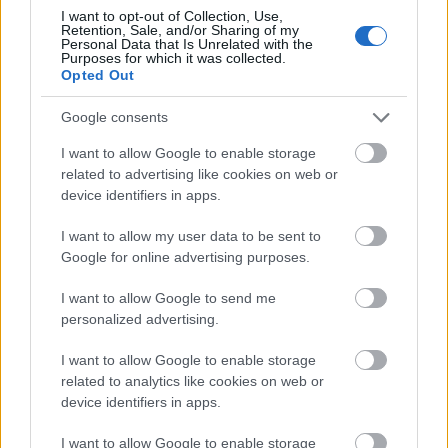
säsongsstart har han inte råd med i år, varken
I want to opt-out of Collection, Use,
Retention, Sale, and/or Sharing of my
mentalt eller sportsligt. Särskilt inte när
Personal Data that Is Unrelated with the
uttagningen till OS baseras på resultat tidigt på
Purposes for which it was collected.
Opted Out
säsongen.
Google consents
I våras bestämde sig Chappaz för att köra
I want to allow Google to enable storage
träningsupplägget som fungerade i vintras fullt
related to advertising like cookies on web or
ut: att tillbringa mer tid med sin flickvän, ta fler
device identifiers in apps.
vilodagar och ge mer F.
I want to allow my user data to be sent to
Google for online advertising purposes.
En av åtgärderna är att förenkla hela
träningsupplägget. Komplicerad periodisering
I want to allow Google to send me
av veckor med olika träningsmängder och
personalized advertising.
träningsfokus har bytts ut mot en enkel, platt
I want to allow Google to enable storage
modell.
related to analytics like cookies on web or
device identifiers in apps.
– Alla veckor är så gott som lika. Jag tränar
normalt 20 till 24 timmar och kör två eller tre
I want to allow Google to enable storage