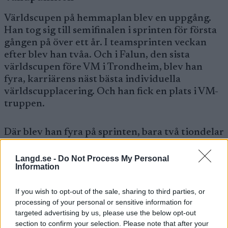
Världscupen på hemmaplan blev en uppgång.
Han tog sig till semifinalen i sprinten för första
gången på över ett år. I teamsprinten veckan
efter blev han tvåa. Och i Falun, den sista
världscupen före VM i Trondheim, blev han
fyra, karriärens näst bästa individuella
världscupplacering. Och han fick en plats i VM-
truppen.
Där blev han fyra på sprinten, bara två tiondelar
från en medalj. Och världscuperna efter VM var
en enda framgång: Chappaz var på pallen i allt
Langd.se -
Do Not Process My Personal
Information
han ställde upp i, tog två andraplatser och en
tredjeplats.
If you wish to opt-out of the sale, sharing to third parties, or
processing of your personal or sensitive information for
– Jag är supernöjd med sista halvan av säsongen,
targeted advertising by us, please use the below opt-out
säger han.
section to confirm your selection. Please note that after your