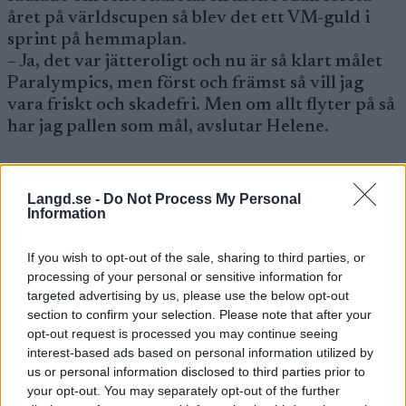
året på världscupen så blev det ett VM-guld i
sprint på hemmaplan.
– Ja, det var jätteroligt och nu är så klart målet
Paralympics, men först och främst så vill jag
vara friskt och skadefri. Men om allt flyter på så
har jag pallen som mål, avslutar Helene.
Zebastian Modin som också gjorde en mycket
stark säsong förra året med bland annat en
Langd.se -
Do Not Process My Personal
Information
silverpeng på VM och en andra plats i den totala
världscupen siktar så klart också mot
If you wish to opt-out of the sale, sharing to third parties, or
Paralympics.
processing of your personal or sensitive information for
– Jag har fått en bra start på det här
targeted advertising by us, please use the below opt-out
träningsåret och kört hårdare än förut, säger
section to confirm your selection. Please note that after your
“Zebben”.
opt-out request is processed you may continue seeing
interest-based ads based on personal information utilized by
us or personal information disclosed to third parties prior to
“Zebben” som redan har en medalj från tidigare
your opt-out. You may separately opt-out of the further
Paralympics siktar nu mot sprintdistansen och