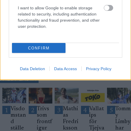
I want to allow Google to enable storage
related to security, including authentication
functionality and fraud prevention, and other
Prenumerera på vårt nyhetsbrev
user protection.
Prenumerera
CONFIRM
Data Deletion
Data Access
Privacy Policy
MEST LÄSTA
Visdo
Trivs
Mathi
Vallat
Tomm
1
2
3
4
5
mstan
som
as
ips
y
d
frontf
Fredri
för
Limby
ställe
igur
ksson
Tjejva
har