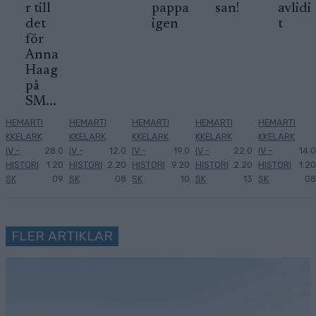
r till
pappa
san!
avlidi
det
igen
t
för
Anna
Haag
på
SM...
HEMARTI
HEMARTI
HEMARTI
HEMARTI
HEMARTI
KKELARK
KKELARK
KKELARK
KKELARK
KKELARK
IV -
28.0
IV -
12.0
IV -
19.0
IV -
22.0
IV -
14.0
HISTORI
1.20
HISTORI
2.20
HISTORI
9.20
HISTORI
2.20
HISTORI
1.20
SK
09
SK
08
SK
10
SK
13
SK
08
FLER ARTIKLAR