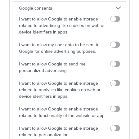
Bruksvallarna v. 46
Google consents
Tävlingsprogram
I want to allow Google to enable storage
related to advertising like cookies on web or
device identifiers in apps.
8/12 – 14/12 Canmore
7/1 – 12/1 Vuokatti
I want to allow my user data to be sent to
14/1 – 19/1 Oberstdorf
Google for online advertising purposes.
21/1 – 26/1 Oberid
I want to allow Google to send me
7/3 – 16/3 Sotji
personalized advertising.
Länkar
:
I want to allow Google to enable storage
related to analytics like cookies on web or
device identifiers in apps.
www.shif.se
www.handikappidrott.se/templates/Workroom
I want to allow Google to enable storage
.aspx?id=1368&epslanguage=sv
related to functionality of the website or app.
heleneripa.wordpress.com/
I want to allow Google to enable storage
related to personalization.