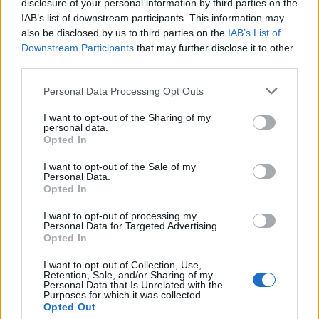
disclosure of your personal information by third parties on the
20 kilometer klassiskt men har även smugit
IAB’s list of downstream participants. This information may
igång med skidskytte.
also be disclosed by us to third parties on the
IAB’s List of
– Allt kan hända i skidskytte, säger Zebastian
Downstream Participants
that may further disclose it to other
third parties.
och skrattar.
Please note that this website/app uses one or more Google
Personal Data Processing Opt Outs
services and may gather and store information including but
– Nu ligger fokus på att köra långa pass, mycket
not limited to your visit or usage behaviour. You may click to
I want to opt-out of the Sharing of my
delkropp som rena stakpass och mycket utan
personal data.
grant or deny consent to Google and its third-party tags to
stavar, avslutar Zebastian.
Opted In
use your data for below specified purposes in below Google
Lägret I Östersund avslutas med ett race på
consent section.
I want to opt-out of the Sale of my
söndag.
Personal Data.
Opted In
Lägerprogram
I want to opt-out of processing my
Personal Data for Targeted Advertising.
Opted In
Östersund 5/6 – 9/6
I want to opt-out of Collection, Use,
Idre Juni/Juli
Retention, Sale, and/or Sharing of my
Personal Data that Is Unrelated with the
Torsby 4/8 – 8/8
Purposes for which it was collected.
Livigno 20/9 – 4/10
Opted Out