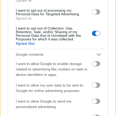
Opted In
Prenumerera på vårt nyhetsbrev
I want to opt-out of processing my
Personal Data for Targeted Advertising.
Opted In
Prenumerera
I want to opt-out of Collection, Use,
Retention, Sale, and/or Sharing of my
Personal Data that Is Unrelated with the
Purposes for which it was collected.
Opted Out
MEST LÄSTA
Google consents
I want to allow Google to enable storage
related to advertising like cookies on web or
device identifiers in apps.
Myhl
Fick
Klar
Direk
Avslu
1
2
3
4
5
I want to allow my user data to be sent to
back
beske
för
t från
tade
Google for online advertising purposes.
byter
d på
North
OS
karriä
skidm
Insta
ugs
till
ren i
I want to allow Google to send me
ärke...
gram
team
seger
april
personalized advertising.
– stod
–
i
– nu