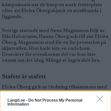
kämpainsats när de knep en stark femteplats
efter att Elvira Öberg skjutit en straffrunda i
liggande.
Sverige startade med Anna Magnusson följt av
Ella Halvarsson, Hanna Öberg och till sist Elvira
Öberg. Magnusson stod för en fin prestation på
skjutvallen. Hon hade inte en enda bom.
Dessvärre för svenskarnas del var hon inte
ensam om det idag. Många av lagen sköt bra.
Stafett är stafett
Elvira Öberg gick ut i ledning tillsammans med
tyska Franziska Preuss och norskan Ragnhild
Femsteinvik, efter stabila insatser av både Ella
Langd.se -
Do Not Process My Personal
Information
Halvarsson och Hanna Öberg. Efter första