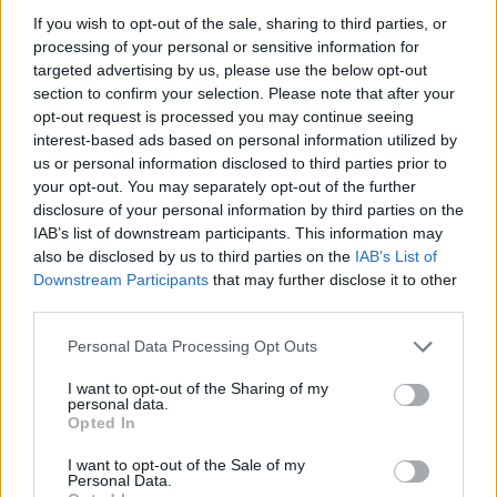
skyttet i ligg sköt Elvira straffrunda och gick ut
If you wish to opt-out of the sale, sharing to third parties, or
som femma. En position som hon sedan höll
processing of your personal or sensitive information for
hela vägen in i mål.
targeted advertising by us, please use the below opt-out
section to confirm your selection. Please note that after your
opt-out request is processed you may continue seeing
Top 5 Damernas stafett i Ruhpolding
interest-based ads based on personal information utilized by
us or personal information disclosed to third parties prior to
Tyskland
your opt-out. You may separately opt-out of the further
Norge
disclosure of your personal information by third parties on the
Frankrike
IAB’s list of downstream participants. This information may
Schweitz
also be disclosed by us to third parties on the
IAB’s List of
Sverige
Downstream Participants
that may further disclose it to other
third parties.
Kompletta resultat hittar du
HÄR
.
Please note that this website/app uses one or more Google
Personal Data Processing Opt Outs
services and may gather and store information including but
not limited to your visit or usage behaviour. You may click to
I want to opt-out of the Sharing of my
personal data.
grant or deny consent to Google and its third-party tags to
Opted In
use your data for below specified purposes in below Google
consent section.
I want to opt-out of the Sale of my
Personal Data.