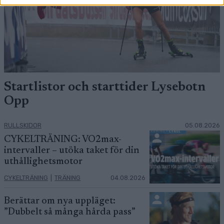
Startlistor och starttider Lysebotn
Opp
RULLSKIDOR
05.08.2026
CYKELTRÄNING: VO2max-
intervaller – utöka taket för din
uthållighetsmotor
CYKELTRÄNING
|
TRÄNING
04.08.2026
Berättar om nya uppläget:
”Dubbelt så många hårda pass”