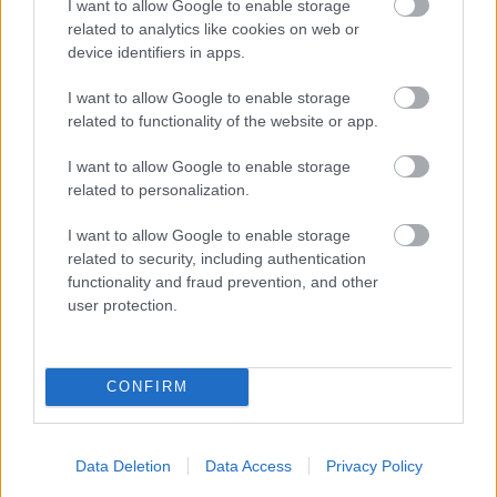
plötsl
efter
Skinn
antar
I want to allow Google to enable storage
igt
succé
arlop
hon
related to analytics like cookies on web or
utan
säson
pet
ny
device identifiers in apps.
team
g
utma
LÅNGLO
ning
I want to allow Google to enable storage
PPVASA
related to functionality of the website or app.
LOPPET
|
I want to allow Google to enable storage
SKI
09.0
SKI
01.0
SKI
06.0
SKI
15.0
SKI
27.0
related to personalization.
CLASSIC
7.20
CLASSIC
7.20
CLASSIC
8.20
CLASSIC
2.20
CLASSIC
7.20
S
26
S
26
S
26
S
26
S
26
I want to allow Google to enable storage
related to security, including authentication
functionality and fraud prevention, and other
FLER ARTIKLAR
user protection.
CONFIRM
Data Deletion
Data Access
Privacy Policy