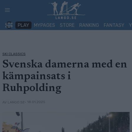
Skip
to
content
PLAY
MYPAGES
STORE
RANKING
FANTASY
SKI CLASSICS
Svenska damerna med en
kämpainsats i
Ruhpolding
• 18.01.2025
AV LANGD.SE