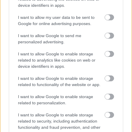
skidentusiaster över hela världen, avslutar
device identifiers in apps.
Myklebostad.
I want to allow my user data to be sent to
Google for online advertising purposes.
Under ISPO-mässan visar Rottefella också sin
nya bindning för rullskidor, en ny möjlighet för
I want to allow Google to send me
konsumenterna att själv välja färg på
personalized advertising.
telemarkbindningen, samt en helt ny
I want to allow Google to enable storage
klädkollektion.
related to analytics like cookies on web or
device identifiers in apps.
I want to allow Google to enable storage
related to functionality of the website or app.
Prenumerera på vårt nyhetsbrev
I want to allow Google to enable storage
related to personalization.
Prenumerera
I want to allow Google to enable storage
related to security, including authentication
functionality and fraud prevention, and other