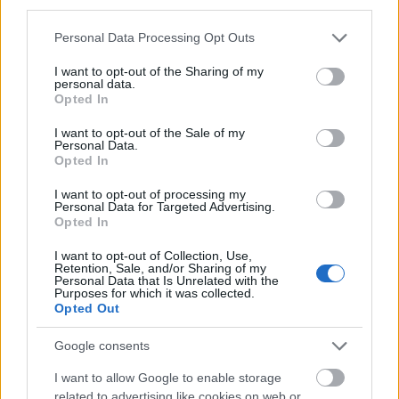
third parties.
Please note that this website/app uses one or more Google
Personal Data Processing Opt Outs
services and may gather and store information including but
not limited to your visit or usage behaviour. You may click to
I want to opt-out of the Sharing of my
personal data.
grant or deny consent to Google and its third-party tags to
Opted In
use your data for below specified purposes in below Google
consent section.
I want to opt-out of the Sale of my
Personal Data.
Opted In
I want to opt-out of processing my
Personal Data for Targeted Advertising.
Opted In
I want to opt-out of Collection, Use,
Retention, Sale, and/or Sharing of my
Här är versionen med manuell flyttning av
Personal Data that Is Unrelated with the
Purposes for which it was collected.
bindningen. FOTO: Rottefella.
Opted Out
– Detta är en teknologirevolution i skidspåret.
Google consents
Vi är stolta och ser fram emot att se hur
I want to allow Google to enable storage
produkten kommer välkomnas av
related to advertising like cookies on web or