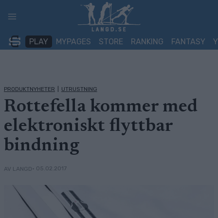
Skip
to
content
PLAY
MYPAGES
STORE
RANKING
FANTASY
PRODUKTNYHETER
|
UTRUSTNING
Rottefella kommer med
elektroniskt flyttbar
bindning
• 05.02.2017
AV LANGD