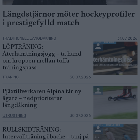
Längdstjärnor möter hockeyprofiler
i prestigefylld match
TRADITIONELL LÄNGDÅKNING
31.07.2026
LÖPTRÄNING:
Återhämtningsjogg – ta hand
om kroppen mellan tuffa
träningspass
TRÄNING
30.07.2026
Pjäxtillverkaren Alpina får ny
ägare – nedprioriterar
längdåkning
UTRUSTNING
30.07.2026
RULLSKIDTRÄNING:
Intervallträning i backe – tänj på