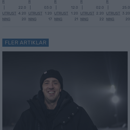
R
R
R
R
R
|
22.0
|
03.0
|
12.0
|
02.0
|
25.0
UTRUST
4.20
UTRUST
1.20
UTRUST
1.20
UTRUST
2.20
UTRUST
3.20
NING
20
NING
17
NING
21
NING
22
NING
20
FLER ARTIKLAR