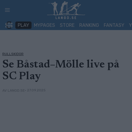
Skip
to
content
PLAY
MYPAGES
STORE
RANKING
FANTASY
RULLSKIDOR
Se Båstad–Mölle live på
SC Play
• 27.09.2025
AV LANGD.SE