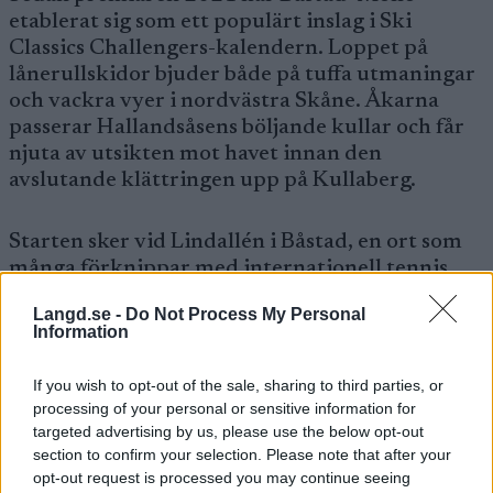
etablerat sig som ett populärt inslag i Ski
Classics Challengers-kalendern. Loppet på
lånerullskidor bjuder både på tuffa utmaningar
och vackra vyer i nordvästra Skåne. Åkarna
passerar Hallandsåsens böljande kullar och får
njuta av utsikten mot havet innan den
avslutande klättringen upp på Kullaberg.
Starten sker vid Lindallén i Båstad, en ort som
många förknippar med internationell tennis
och sommarpuls. Därifrån väntar en krävande
Langd.se -
Do Not Process My Personal
bana som till slut leder till målgången i Mölle,
Information
den pittoreska kustbyn vid foten av Kullaberg.
If you wish to opt-out of the sale, sharing to third parties, or
Förutom elitloppet erbjuder arrangörerna ett
processing of your personal or sensitive information for
targeted advertising by us, please use the below opt-out
brett motionsprogram. Deltagare kan välja att
section to confirm your selection. Please note that after your
åka 80 km Experience på egna rullskidor, eller
opt-out request is processed you may continue seeing
kortare distanser på 50 km och 20 km.