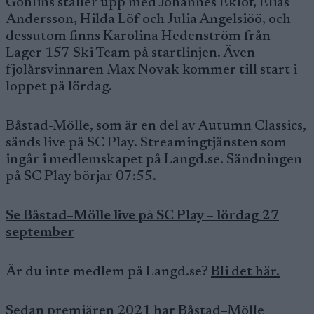
Göhlins ställer upp med Johannes Eklöf, Elias
Andersson, Hilda Löf och Julia Angelsiöö, och
dessutom finns Karolina Hedenström från
Lager 157 Ski Team på startlinjen. Även
fjolårsvinnaren Max Novak kommer till start i
loppet på lördag.
Båstad-Mölle, som är en del av Autumn Classics,
sänds live på SC Play. Streamingtjänsten som
ingår i medlemskapet på Langd.se. Sändningen
på SC Play börjar 07:55.
Se Båstad–Mölle live på SC Play – lördag 27
september
Är du inte medlem på Langd.se?
Bli det här.
Sedan premiären 2021 har Båstad–Mölle