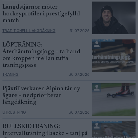
Längdstjärnor möter
hockeyprofiler i prestigefylld
match
TRADITIONELL LÄNGDÅKNING
31.07.2026
LÖPTRÄNING:
Återhämtningsjogg – ta hand
om kroppen mellan tuffa
träningspass
TRÄNING
30.07.2026
Pjäxtillverkaren Alpina får ny
ägare – nedprioriterar
längdåkning
UTRUSTNING
30.07.2026
RULLSKIDTRÄNING:
Intervallträning i backe – tänj på