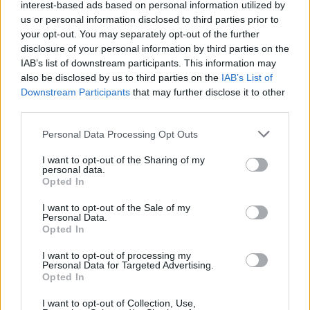
interest-based ads based on personal information utilized by
Dessutom arrangeras ungdomsklasser över 10
us or personal information disclosed to third parties prior to
km, 5 km och 3 km – samt paraskidåkning.
your opt-out. You may separately opt-out of the further
disclosure of your personal information by third parties on the
IAB’s list of downstream participants. This information may
Här hittar du startlistan inför lördag.
also be disclosed by us to third parties on the
IAB’s List of
Downstream Participants
that may further disclose it to other
third parties.
Båstad–Mölle 2025 – Fakta
Please note that this website/app uses one or more Google
Personal Data Processing Opt Outs
Datum:
Lördag 27 september 2025
services and may gather and store information including but
Plats:
Båstad–Mölle, Sverige
not limited to your visit or usage behaviour. You may click to
I want to opt-out of the Sharing of my
personal data.
grant or deny consent to Google and its third-party tags to
Distans:
80 km klassisk stil
Opted In
use your data for below specified purposes in below Google
Höjdmeter:
596 m
consent section.
I want to opt-out of the Sale of my
Senaste vinnare (2024):
Hedda Bångman och
Personal Data.
Max Novak
Opted In
Start SC Play:
07:55
I want to opt-out of processing my
Personal Data for Targeted Advertising.
Opted In
Förutom Båstad-Mölle består Autumn Classics
av Klarälvsloppet som gick av stapeln
I want to opt-out of Collection, Use,