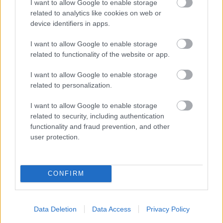
I want to allow Google to enable storage
Prenumerera på vårt nyhetsbrev
related to analytics like cookies on web or
device identifiers in apps.
I want to allow Google to enable storage
Prenumerera
related to functionality of the website or app.
I want to allow Google to enable storage
related to personalization.
MEST LÄSTA
I want to allow Google to enable storage
related to security, including authentication
functionality and fraud prevention, and other
user protection.
Myhl
Så
Startl
Allt
Joha
1
2
3
4
5
back
gick
istor
du
nna
CONFIRM
siktar
det i
och
behöv
överr
på
Lyseb
startti
er
askad
hattri
otn
der
veta
e –
Data Deletion
Data Access
Privacy Policy
ck i
Opp –
Lyseb
inför
Anto