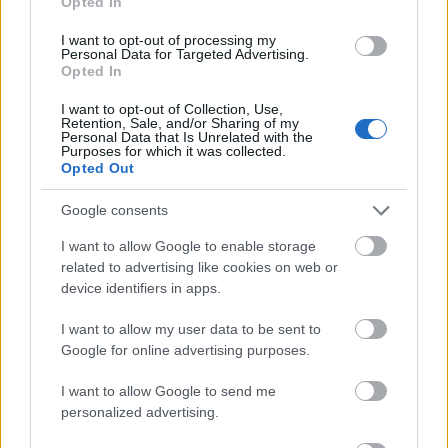
Opted In
När, var och hur
Tid
: 16 Juni kl 13.00 – 17.00
I want to opt-out of processing my
Personal Data for Targeted Advertising.
Plats
: Gärdet
Opted In
Utegym,
https://goo.gl/maps/qrpbwS5audt
Anmälan
:
https://www.facebook.com/events/23
I want to opt-out of Collection, Use,
Retention, Sale, and/or Sharing of my
7439340169566/
(klicka bara i att du kommer!)
Personal Data that Is Unrelated with the
Purposes for which it was collected.
Kostnad
: Gratis
Opted Out
Om man inte har rullskidor kommer man
kunna låna/testa rullskidor (begränsad antal!),
Google consents
ta med egen hjälm och dina stavar
I want to allow Google to enable storage
related to advertising like cookies on web or
Mer hittar ni Facebook eventet.
device identifiers in apps.
I want to allow my user data to be sent to
Google for online advertising purposes.
I want to allow Google to send me
personalized advertising.