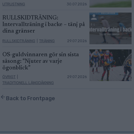
UTRUSTNING
30.07.2026
RULLSKIDTRÄNING:
Intervallträning i backe – tänj på
dina gränser
RULLSKIDTRÄNING
|
TRÄNING
29.07.2026
OS-guldvinnaren gör sin sista
säsong: ”Njuter av varje
ögonblick”
ÖVRIGT
|
29.07.2026
TRADITIONELL LÄNGDÅKNING
Back to Frontpage