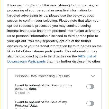
finns representanter från Alliansloppet på plats
If you wish to opt-out of the sale, sharing to third parties, or
för att berätta mer om Alliansloppet som går av
processing of your personal or sensitive information for
stapeln den 25 augusti i Trollhättan och är den
targeted advertising by us, please use the below opt-out
bästa rullskidstävlingen för att seeda sig till
section to confirm your selection. Please note that after your
Vasaloppet.
opt-out request is processed you may continue seeing
interest-based ads based on personal information utilized by
us or personal information disclosed to third parties prior to
Allliansloppets partner Skigo kommer finnas på
your opt-out. You may separately opt-out of the further
plats med rullskidor som du kan låna och testa.
disclosure of your personal information by third parties on the
De som deltar kommer få reducerat pris på en
IAB’s list of downstream participants. This information may
anmälningsavgift.
also be disclosed by us to third parties on the
IAB’s List of
Downstream Participants
that may further disclose it to other
third parties.
Protect our Winters
Att bevara vår vinter så att våra barn ska kunna
Please note that this website/app uses one or more Google
Personal Data Processing Opt Outs
services and may gather and store information including but
åka Vasaloppet är något XC Sthlm jobbar aktivt
not limited to your visit or usage behaviour. You may click to
I want to opt-out of the Sharing of my
med genom att stödja Protect our Winters. En
personal data.
grant or deny consent to Google and its third-party tags to
organisationen som ökar klimatmedvetenhet
Opted In
use your data for below specified purposes in below Google
bland skidåkare och snövänner.
consent section.
I want to opt-out of the Sale of my
Personal Data.