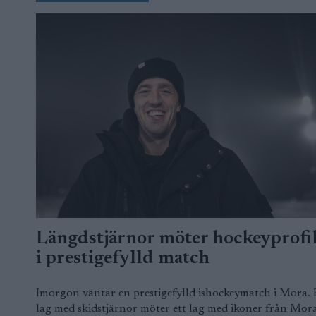
Längdstjärnor möter hockeyprofi
i prestigefylld match
Imorgon väntar en prestigefylld ishockeymatch i Mora. 
lag med skidstjärnor möter ett lag med ikoner från Mora