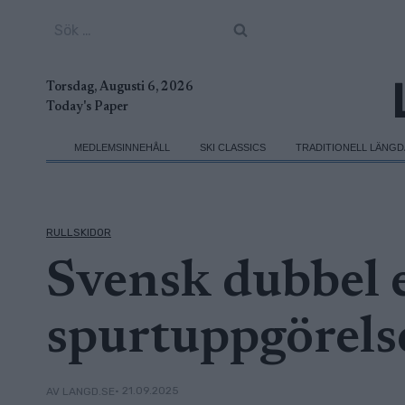
Skip
Sök
to
efter:
content
Torsdag, Augusti 6, 2026
Today's Paper
MEDLEMSINNEHÅLL
SKI CLASSICS
TRADITIONELL LÄNG
RULLSKIDOR
Svensk dubbel 
spurtuppgörels
• 21.09.2025
AV LANGD.SE