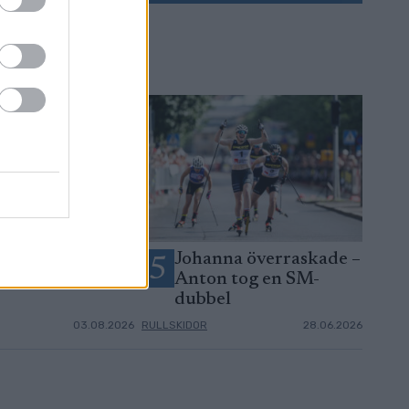
u behöver veta
Johanna överraskade –
5
Blinkfestivalen
Anton tog en SM-
dubbel
03.08.2026
RULLSKIDOR
28.06.2026