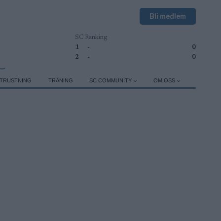
Bli medlem
SC Ranking
1
-
0
2
-
0
TRUSTNING
TRÄNING
SC COMMUNITY
OM OSS