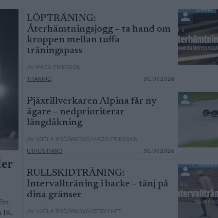
LÖPTRÄNING:
Återhämtningsjogg – ta hand om
kroppen mellan tuffa
träningspass
AV MAJA ERIKSSON
TRÄNING
30.07.2026
Pjäxtillverkaren Alpina får ny
ägare – nedprioriterar
längdåkning
AV ADÉLA ROČÁRKOVÁ/MAJA ERIKSSON
UTRUSTNING
30.07.2026
ler
RULLSKIDTRÄNING:
Intervallträning i backe – tänj på
dina gränser
Ett
AV ADÉLA ROČÁRKOVÁ/BEZKY.NET
 IK.