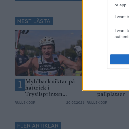
or app.
I want t
MEST LÄSTA
I want t
authenti
Myhlback siktar på
Så gick det 
1
2
hattrick i
Opp – flera 
Trysilsprinten...
pallplatser
RULLSKIDOR
20.07.2026
RULLSKIDOR
FLER ARTIKLAR