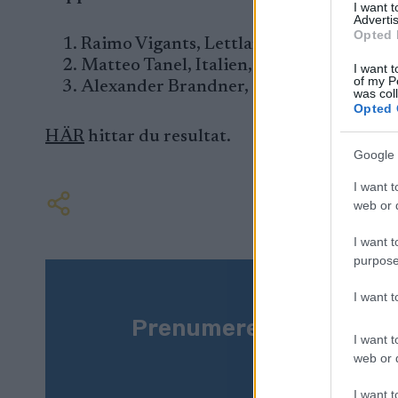
I want 
Advertis
Opted 
Raimo Vigants, Lettland, 26.51,7
Matteo Tanel, Italien, +1,8
I want t
of my P
Alexander Brandner, Österrike, +2,0
was col
Opted 
HÄR
hittar du resultat.
Google 
I want t
web or d
I want t
purpose
I want 
Prenumerera på vårt n
I want t
web or d
I want t