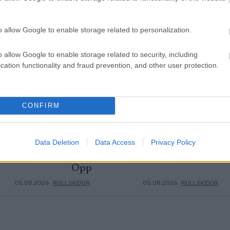
o allow Google to enable storage related to personalization.
o allow Google to enable storage related to security, including
cation functionality and fraud prevention, and other user protection.
CONFIRM
Data Deletion
Data Access
Privacy Policy
i Lysebotn
Startlistor och
Allt d
3
4
svenska
starttider Lysebotn
inför 
Opp
05.08.2026
RULLSKIDOR
05.08.2026
RULLSKIDOR