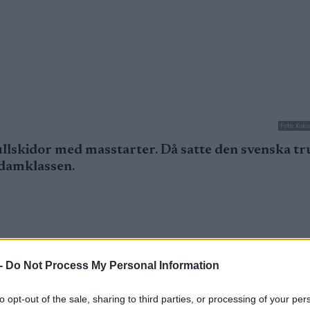
Foto: Kok
ullskidor med masstarter. Då satte den svenska t
 damklassen.
printen och vann. I dagens masstart fortsatte c
-
Do Not Process My Personal Information
ält utmanad av Ebba Stenman.
to opt-out of the sale, sharing to third parties, or processing of your per
n svenska duon där Sömskar alltså gick vinnande ur 