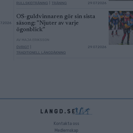
RULLSKIDTRÄNING
|
TRÄNING
29.07.2026
OS-guldvinnaren gör sin sista
säsong: ”Njuter av varje
07.2026
ögonblick”
AV MAJA ERIKSSON
ÖVRIGT
|
29.07.2026
TRADITIONELL LÄNGDÅKNING
Kontakta oss
Medlemskap