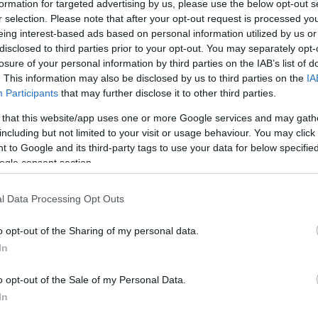
formation for targeted advertising by us, please use the below opt-out s
nskan Maria Eugenia Boccardi slutade trea.
r selection. Please note that after your opt-out request is processed y
eing interest-based ads based on personal information utilized by us or
disclosed to third parties prior to your opt-out. You may separately opt-
losure of your personal information by third parties on the IAB’s list of
. This information may also be disclosed by us to third parties on the
IA
Participants
that may further disclose it to other third parties.
 that this website/app uses one or more Google services and may gath
including but not limited to your visit or usage behaviour. You may click 
 to Google and its third-party tags to use your data for below specifi
ogle consent section.
l Data Processing Opt Outs
o opt-out of the Sharing of my personal data.
rrarna som kom till start på grund av förkylning. 
In
l från Italien och Alexander Brandner från Österr
o opt-out of the Sale of my Personal Data.
In