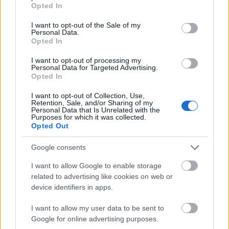
grant or deny consent to Google and its third-party tags to
Opted In
use your data for below specified purposes in below Google
Prenumerera på vårt nyhetsbrev
consent section.
I want to opt-out of the Sale of my
Personal Data.
Opted In
Prenumerera
I want to opt-out of processing my
Personal Data for Targeted Advertising.
Opted In
I want to opt-out of Collection, Use,
Retention, Sale, and/or Sharing of my
Personal Data that Is Unrelated with the
Purposes for which it was collected.
MEST LÄSTA
Opted Out
Google consents
I want to allow Google to enable storage
Succé
Starta
LÖPT
CYKE
LÖPT
1
2
3
4
5
related to advertising like cookies on web or
träna
r ny
RÄNI
LTRÄ
RÄNI
device identifiers in apps.
ren
tränin
NG:
NING
NG:
avslöj
gstjän
Pyra
:
Karol
I want to allow my user data to be sent to
ar: Så
st:
midin
VO2
ina
Google for online advertising purposes.
här
”Det
terval
max-
Hede