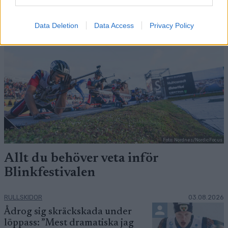
Data Deletion
Data Access
Privacy Policy
Foto: Nordnes/NordicFocus
Allt du behöver veta inför
Blinkfestivalen
RULLSKIDOR
03.08.2026
Ådrog sig skräckskada under
löppass: ”Mest dramatiska jag