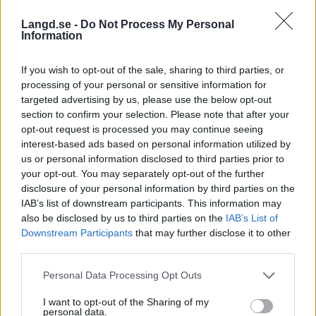
Läs också:
Rullskidguiden 2025
Langd.se -
Do Not Process My Personal
Information
På SC Play har du tillgång till alla våra
If you wish to opt-out of the sale, sharing to third parties, or
teknikklipp, både för klassiskt och skate.
Klicka
processing of your personal or sensitive information for
här för att komma dit!
targeted advertising by us, please use the below opt-out
section to confirm your selection. Please note that after your
Streamingtjänsten SC Play har du som medlem
opt-out request is processed you may continue seeing
interest-based ads based on personal information utilized by
tillgång till och där ser du även alla Ski Classics
us or personal information disclosed to third parties prior to
Pro Tour-event samt utvalda challengerslopp.
your opt-out. You may separately opt-out of the further
Där finns även ett gediget videoarkiv med lopp
disclosure of your personal information by third parties on the
från alla Ski Classics säsonger.
IAB’s list of downstream participants. This information may
also be disclosed by us to third parties on the
IAB’s List of
Downstream Participants
that may further disclose it to other
Rullskidklippen publicerades första gången i juni
third parties.
2024.
Please note that this website/app uses one or more Google
Personal Data Processing Opt Outs
services and may gather and store information including but
not limited to your visit or usage behaviour. You may click to
I want to opt-out of the Sharing of my
personal data.