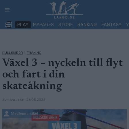
Skip
to
content
PLAY
MYPAGES
STORE
RANKING
FANTASY
RULLSKIDOR
|
TRÄNING
Växel 3 – nyckeln till flyt
och fart i din
skateåkning
• 26.05.2026
AV LANGD.SE
Medlemsartikel