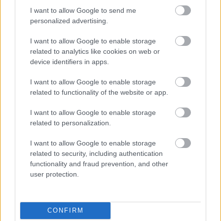
myck
ska
ler –
interv
nströ
I want to allow Google to send me
et
vara
effekt
aller
m
personalized advertising.
kan
tipp-
ivt
–
tipsar
I want to allow Google to enable storage
motio
topp
men
utöka
–
related to analytics like cookies on web or
närer
kvalit
jobbig
taket
interv
device identifiers in apps.
öka
et”
t
för
allpas
syr...
tränin
din
set
I want to allow Google to enable storage
gspas
uthåll
som
related to functionality of the website or app.
s
ighets
boost
motor
ar
I want to allow Google to enable storage
farte
related to personalization.
SKI
n
CLASSIC
CYKELTR
I want to allow Google to enable storage
23.0
S
16.0
16.0
ÄNING
04.0
06.0
related to security, including authentication
7.20
|
7.20
7.20
|
8.20
8.20
TRÄNING
26
TRÄNING
26
TRÄNING
26
TRÄNING
26
TRÄNING
26
functionality and fraud prevention, and other
user protection.
FLER ARTIKLAR
CONFIRM