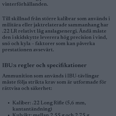
vinterförhållanden.
Till skillnad från större kalibrar som används i
militära eller jaktrelaterade sammanhang har
.22 LR relativt låg anslagsenergi. Ändå måste
den i skidskytte leverera hög precision i vind,
snö och kyla – faktorer som kan påverka
prestationen avsevärt.
IBU:s regler och specifikationer
Ammunition som används i IBU-tävlingar
måste följa strikta krav som är utformade för
rättvisa och säkerhet:
Kaliber: .22 Long Rifle (5,6 mm,
kantantändning)
Kulvikt: mellan 2,55 g och 2,75 g