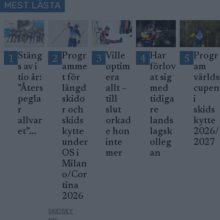
MEST LÄSTA
Stäng
Progr
Ville
Har
Progr
1
2
3
4
5
s av i
amme
optim
förlov
am
tio år:
t för
era
at sig
världs
”Åters
längd
allt –
med
cupen
pegla
skido
till
tidiga
i
r
r och
slut
re
skids
allvar
skids
orkad
lands
kytte
et”...
kytte
e hon
lagsk
2026/
under
inte
olleg
2027
OS i
mer
an
Milan
o/Cor
tina
2026
SKIDSKY