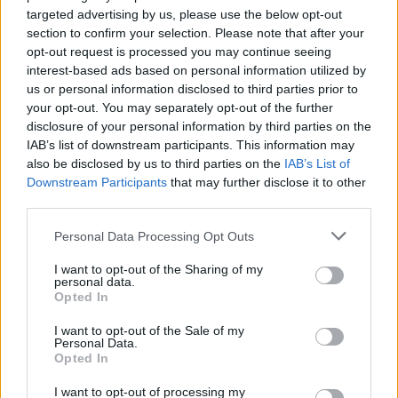
ammunition särskilt anpassad för skidskytte,
targeted advertising by us, please use the below opt-out
section to confirm your selection. Please note that after your
bland andra
opt-out request is processed you may continue seeing
Lapua
,
Eley
,
RWS
,
Norma
,
SK
, and
Fiocchi
.
interest-based ads based on personal information utilized by
Dessa matchpatroner är optimerade för:
us or personal information disclosed to third parties prior to
your opt-out. You may separately opt-out of the further
tillförlitlig tändning i minusgrader
disclosure of your personal information by third parties on the
IAB’s list of downstream participants. This information may
jämn utgångshastighet från skott till skott
also be disclosed by us to third parties on the
IAB’s List of
minimal variation i kulsmörjning och
Downstream Participants
that may further disclose it to other
hylsdimensioner
third parties.
Please note that this website/app uses one or more Google
Personal Data Processing Opt Outs
Även om vanlig matchammunition också
services and may gather and store information including but
presterar bra använder skidskyttespecifika
not limited to your visit or usage behaviour. You may click to
I want to opt-out of the Sharing of my
personal data.
laddningar ofta mjukare smörjmedel och
grant or deny consent to Google and its third-party tags to
Opted In
noggrant balanserade krutladdningar för att
use your data for below specified purposes in below Google
behålla prestandan i temperaturer ner mot –20
consent section.
I want to opt-out of the Sale of my
Personal Data.
°C.
Opted In
I want to opt-out of processing my
Lagen köper vanligtvis ammunition i stora