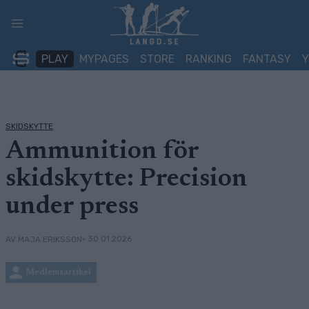
Skip
to
content
PLAY
MYPAGES
STORE
RANKING
FANTASY
SKIDSKYTTE
Ammunition för
skidskytte: Precision
under press
• 30.01.2026
AV MAJA ERIKSSON
Medlemsartikel