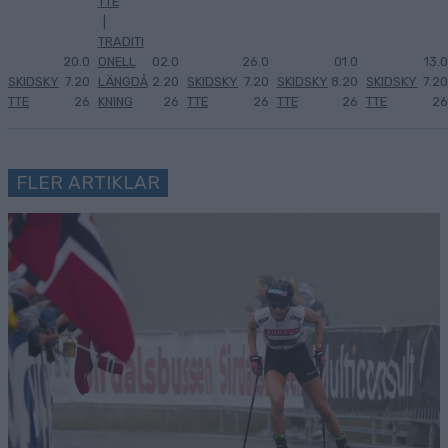
TTE
|
TRADITI
20.0
ONELL
02.0
26.0
01.0
13.0
SKIDSKY
7.20
LÄNGDÅ
2.20
SKIDSKY
7.20
SKIDSKY
8.20
SKIDSKY
7.20
TTE
26
KNING
26
TTE
26
TTE
26
TTE
26
FLER ARTIKLAR