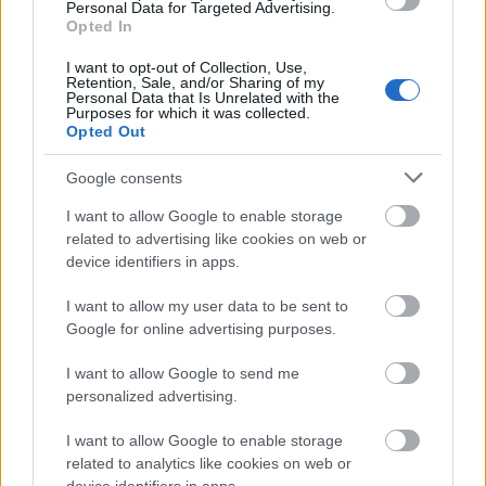
Personal Data for Targeted Advertising.
mängder från samma lot-nummer. Varje gevär
Opted In
beter sig något olika, så åkarna testar flera olika
I want to opt-out of Collection, Use,
lotter för att hitta den som ger den jämnaste
Retention, Sale, and/or Sharing of my
Personal Data that Is Unrelated with the
träffbilden – och köper sedan tillräckligt för
Purposes for which it was collected.
hela säsongen.
Opted Out
Google consents
Säkerhet och logistik vid tävlingar
I want to allow Google to enable storage
Transport och förvaring av ammunition följer
related to advertising like cookies on web or
device identifiers in apps.
strikta protokoll. Lagen kvitterar vanligtvis in
och ut både gevär och ammunition från säker
I want to allow my user data to be sent to
förvaring på tävlingsarenan och använder dem
Google for online advertising purposes.
endast inom det avsedda skidskytteområdet.
I want to allow Google to send me
personalized advertising.
Varje lag för detaljerade loggar där gevärens
serienummer kopplas till ammunitionens lot-
I want to allow Google to enable storage
nummer för varje åkare – rutiner som är
related to analytics like cookies on web or
utformade för att säkerställa både hög säkerhet