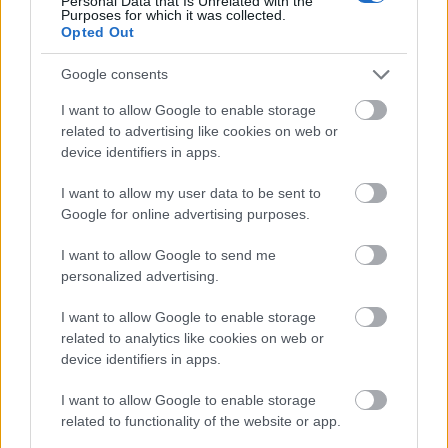
Personal Data that Is Unrelated with the
lillasyster Elvira Öberg. Men konkurrensen i
Purposes for which it was collected.
Opted Out
damlandslaget är stenhård och biljetten är
ingen garanti för att få starta.
Google consents
I want to allow Google to enable storage
– Det är en väldigt bra situation att vi har så
related to advertising like cookies on web or
hård konkurrens om platserna och att det är
device identifiers in apps.
många starka tjejer. Med tanke på att
försäsongen inte har varit helt perfekt så ger
I want to allow my user data to be sent to
det en liten trygghet att jag fick OS-
Google for online advertising purposes.
biljetten. Sen vet jag att det inte är helt
I want to allow Google to send me
garanterat att man får tävla. Det kommer vara
personalized advertising.
sex tjejer som tas ut och det är bara fyra som
startar i varje lopp, säger hon avslutningsvis.
I want to allow Google to enable storage
related to analytics like cookies on web or
device identifiers in apps.
Säsongen startar på Idre Fjäll på lördag.
HÄR
hittar du program och sändningstider.
I want to allow Google to enable storage
related to functionality of the website or app.