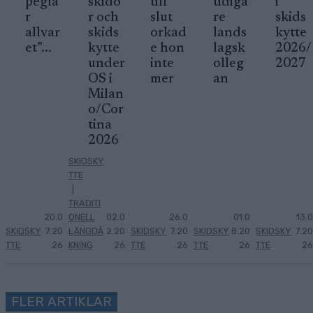
pegla
skido
till
tidiga
i
r
r och
slut
re
skids
allvar
skids
orkad
lands
kytte
et”...
kytte
e hon
lagsk
2026/
under
inte
olleg
2027
OS i
mer
an
Milan
o/Cor
tina
2026
SKIDSKY
TTE
|
TRADITI
20.0
ONELL
02.0
26.0
01.0
13.0
SKIDSKY
7.20
LÄNGDÅ
2.20
SKIDSKY
7.20
SKIDSKY
8.20
SKIDSKY
7.20
TTE
26
KNING
26
TTE
26
TTE
26
TTE
26
FLER ARTIKLAR