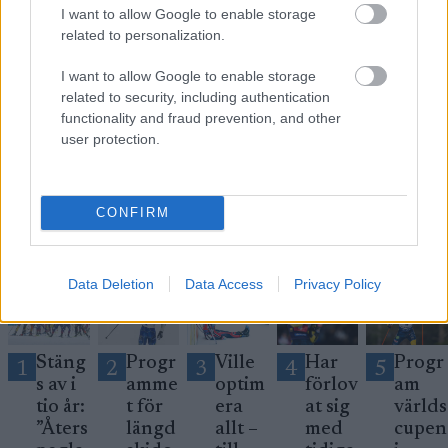
I want to allow Google to enable storage
related to personalization.
Prenumerera på vårt nyhetsbrev
I want to allow Google to enable storage
related to security, including authentication
functionality and fraud prevention, and other
Prenumerera
user protection.
CONFIRM
MEST LÄSTA
Data Deletion
Data Access
Privacy Policy
Stäng
Progr
Ville
Har
Progr
1
2
3
4
5
s av i
amme
optim
förlov
am
tio år:
t för
era
at sig
världs
”Åters
längd
allt –
med
cupen