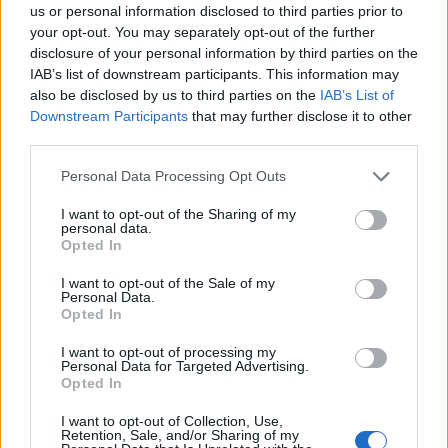
us or personal information disclosed to third parties prior to
your opt-out. You may separately opt-out of the further
– På skyttedelen har jag tillsammans med Jean-
disclosure of your personal information by third parties on the
Marc gjort ett väldigt bra jobb. Där har jag
IAB’s list of downstream participants. This information may
hittat flera tydliga nycklar för att öka min
also be disclosed by us to third parties on the
IAB’s List of
trygghet på vallen. Jag känner mig mer säker
Downstream Participants
that may further disclose it to other
när jag kommer på mattan och kan fånga upp
third parties.
tydligare och snabbare, konstaterar hon och
Please note that this website/app uses one or more Google
Personal Data Processing Opt Outs
fortsätter:
services and may gather and store information including but
not limited to your visit or usage behaviour. You may click to
I want to opt-out of the Sharing of my
personal data.
grant or deny consent to Google and its third-party tags to
– Om jag gör något sämre så har jag tydliga
Opted In
use your data for below specified purposes in below Google
nycklar för hur jag ska komma tillbaka till att
consent section.
I want to opt-out of the Sale of my
skjuta bra igen.
Personal Data.
Opted In
Hård konkurrens
I want to opt-out of processing my
Personal Data for Targeted Advertising.
Opted In
Hanna Öberg var en av skidskyttarna som
redan fått en OS-biljett, tillsammans med
I want to opt-out of Collection, Use,
Martin Ponsiluoma, Sebastian Samuelsson och
Retention, Sale, and/or Sharing of my