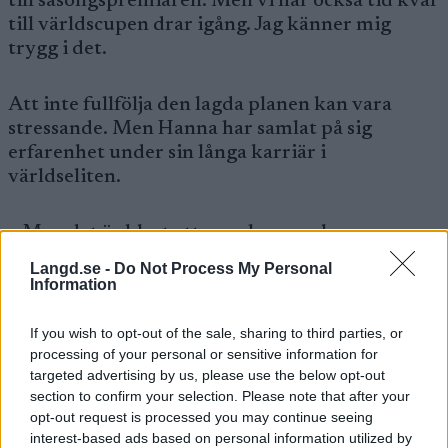
till säsongspremiären. Men vi har också tid kvar
till världscupen drar igång. Jag känner mig
trygg i det.
Att inte fullfölja den lagda planen kan vara
stressande. Men Hanna har samlat på sig
erfarenhet under sin långa karriär i
världseliten.
– Men det är klart att man har en plan som man
har satt upp av en anledning. Det är väl alltid
Langd.se -
Do Not Process My Personal
tufft när man inte kan fullfölja planen utan får
Information
revidera. Men samtidigt har jag varit med några
år och byggt på mig lite rutin.
If you wish to opt-out of the sale, sharing to third parties, or
processing of your personal or sensitive information for
targeted advertising by us, please use the below opt-out
”Tydliga nycklar”
section to confirm your selection. Please note that after your
opt-out request is processed you may continue seeing
Vad har du lagt fokus på under försäsongen?
interest-based ads based on personal information utilized by