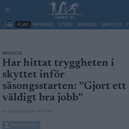
Skip
to
content
PLAY
MYPAGES
STORE
RANKING
FANTASY
SKIDSKYTTE
Har hittat tryggheten i
skyttet inför
säsongsstarten: ”Gjort ett
väldigt bra jobb”
• 13.11.2025
AV MAJA ERIKSSON
Medlemsartikel