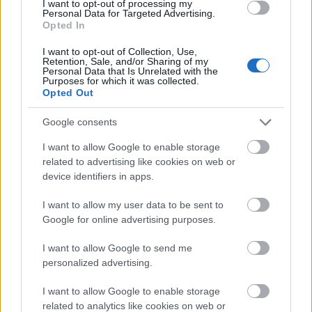
I want to opt-out of processing my
Personal Data for Targeted Advertising.
I morgon fortsätter världscupen med
Opted In
ytterligare tävlingar i Oberhof. Då står jaktstart
I want to opt-out of Collection, Use,
på schemat och då är damerna först ut.
Retention, Sale, and/or Sharing of my
Personal Data that Is Unrelated with the
Kompletta guiden till världscuptävlingarna i
Purposes for which it was collected.
Oberhof hittar du
HÄR
.
Opted Out
Google consents
I want to allow Google to enable storage
related to advertising like cookies on web or
device identifiers in apps.
Prenumerera på vårt nyhetsbrev
I want to allow my user data to be sent to
Google for online advertising purposes.
I want to allow Google to send me
Prenumerera
personalized advertising.
I want to allow Google to enable storage
related to analytics like cookies on web or