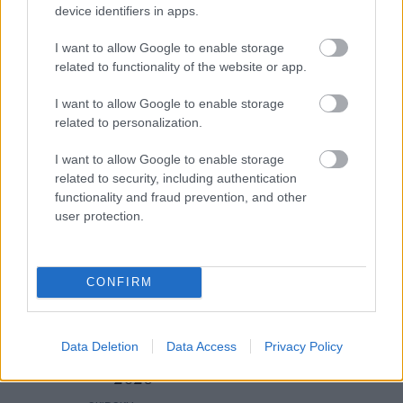
device identifiers in apps.
MEST LÄSTA
I want to allow Google to enable storage
related to functionality of the website or app.
I want to allow Google to enable storage
Stäng
Progr
Ville
Har
Progr
related to personalization.
1
2
3
4
5
s av i
amme
optim
förlov
am
I want to allow Google to enable storage
tio år:
t för
era
at sig
världs
related to security, including authentication
”Åters
längd
allt –
med
cupen
functionality and fraud prevention, and other
pegla
skido
till
tidiga
i
user protection.
r
r och
slut
re
skids
allvar
skids
orkad
lands
kytte
et”...
kytte
e hon
lagsk
2026/
under
inte
olleg
2027
CONFIRM
OS i
mer
an
Milan
o/Cor
Data Deletion
Data Access
Privacy Policy
tina
2026