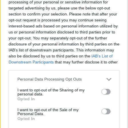
processing of your personal or sensitive information for
Malte Stefansson (65).
targeted advertising by us, please use the below opt-out
section to confirm your selection. Please note that after your
opt-out request is processed you may continue seeing
Sverige startade enbart med fem herråkare
interest-based ads based on personal information utilized by
trots att man har plats för sex stycken.
us or personal information disclosed to third parties prior to
Samtidigt som tävlingarna i Oberhof äger rum,
your opt-out. You may separately opt-out of the further
går tävlingar i IBU-cupen i tyska Arber. De
disclosure of your personal information by third parties on the
svenska herrarna har haft en
tung start på
IAB’s list of downstream participants. This information may
tävlingshelgen i Arber
. Kanske är det en av
also be disclosed by us to third parties on the
IAB’s List of
anledningarna till varför vi inte får se fler
Downstream Participants
that may further disclose it to other
third parties.
svenska herrar på startlinjen. Att de helt enkelt
inte tar plats i världscupen.
Please note that this website/app uses one or more Google
Personal Data Processing Opt Outs
services and may gather and store information including but
not limited to your visit or usage behaviour. You may click to
I want to opt-out of the Sharing of my
– Det blir ett OK utgångsläge inför i morgon och
personal data.
grant or deny consent to Google and its third-party tags to
det ska bli roligt att få jaga lite längre upp i en
Opted In
use your data for below specified purposes in below Google
jaktstart, säger Ponsiluoma till SVT.
consent section.
I want to opt-out of the Sale of my
Personal Data.
Opted In
Kompletta resultat hittar du
HÄR
.