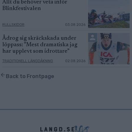
Allt du behöver veta inför
Blinkfestivalen
RULLSKIDOR
03.08.2026
Ådrog sig skräckskada under
löppass: ”Mest dramatiska jag
har upplevt som idrottare”
TRADITIONELL LÄNGDÅKNING
02.08.2026
Back to Frontpage