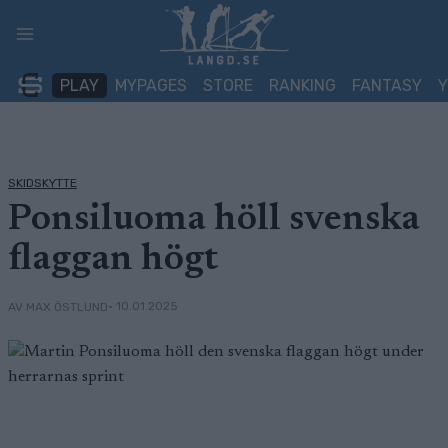
Skip
to
content
PLAY
MYPAGES
STORE
RANKING
FANTASY
SKIDSKYTTE
Ponsiluoma höll svenska
flaggan högt
• 10.01.2025
AV MAX ÖSTLUND