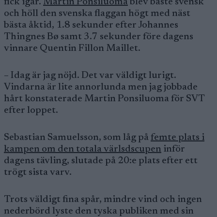
fick igår.
Martin Ponsiluoma
blev bäste svensk
och höll den svenska flaggan högt med näst
bästa åktid, 1.8 sekunder efter Johannes
Thingnes Bø samt 3.7 sekunder före dagens
vinnare Quentin Fillon Maillet.
– Idag är jag nöjd. Det var väldigt lurigt.
Vindarna är lite annorlunda men jag jobbade
hårt konstaterade Martin Ponsiluoma för SVT
efter loppet.
Sebastian Samuelsson, som låg på
femte plats i
kampen om den totala värlsdscupen
inför
dagens tävling, slutade på 20:e plats efter ett
trögt sista varv.
Trots väldigt fina spår, mindre vind och ingen
nederbörd lyste den tyska publiken med sin