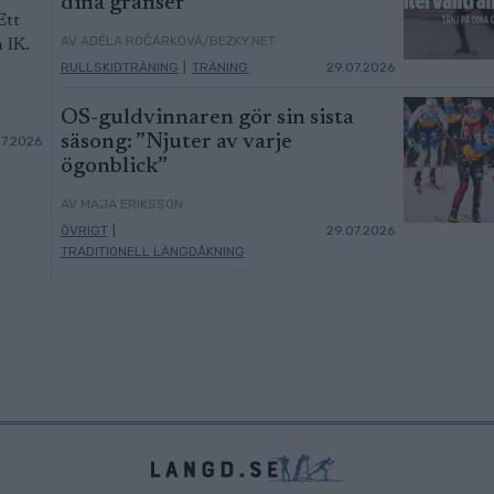
dina gränser
Ett
AV ADÉLA ROČÁRKOVÁ/BEZKY.NET
 IK.
RULLSKIDTRÄNING
|
TRÄNING
29.07.2026
OS-guldvinnaren gör sin sista
säsong: ”Njuter av varje
07.2026
ögonblick”
AV MAJA ERIKSSON
ÖVRIGT
|
29.07.2026
TRADITIONELL LÄNGDÅKNING