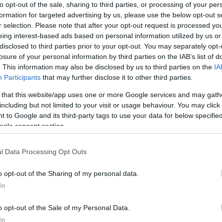
to opt-out of the sale, sharing to third parties, or processing of your per
formation for targeted advertising by us, please use the below opt-out s
r selection. Please note that after your opt-out request is processed y
g då Elvira Öberg vaknade upp och var krasslig. De
eing interest-based ads based on personal information utilized by us or
 senaste veckan, fick kliva in på slutsträckan.
disclosed to third parties prior to your opt-out. You may separately opt-
losure of your personal information by third parties on the IAB’s list of
. This information may also be disclosed by us to third parties on the
IA
örsvann redan på startsträckan.
Participants
that may further disclose it to other third parties.
 that this website/app uses one or more Google services and may gath
tet blev det en straffrunda för Mona Brorsson i det 
including but not limited to your visit or usage behaviour. You may click 
43 från ledning.
 to Google and its third-party tags to use your data for below specifi
ogle consent section.
aget liksom. Jag är glad att det inte blev två (straf
e bättre och då vill man gå med (i spåret). Det ble
l Data Processing Opt Outs
ksyra och det vibrerar i benen, säger Brorsson till
o opt-out of the Sharing of my personal data.
In
m placeringar på andrasträckan. Hanna Öberg repr
o opt-out of the Sale of my Personal Data.
de dessutom in avståndet fram till ledning till 1.2
In