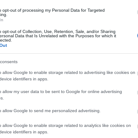
to opt-out of processing my Personal Data for Targeted
i det stående skyttet, vilket innebar att hon åkte
ing.
bakom segrande Norge
In
o opt-out of Collection, Use, Retention, Sale, and/or Sharing
ersonal Data that Is Unrelated with the Purposes for which it
lected.
Out
 morgon med masstarter.
consents
o allow Google to enable storage related to advertising like cookies on
evice identifiers in apps.
o allow my user data to be sent to Google for online advertising
s.
yhetsbrev
to allow Google to send me personalized advertising.
o allow Google to enable storage related to analytics like cookies on
evice identifiers in apps.