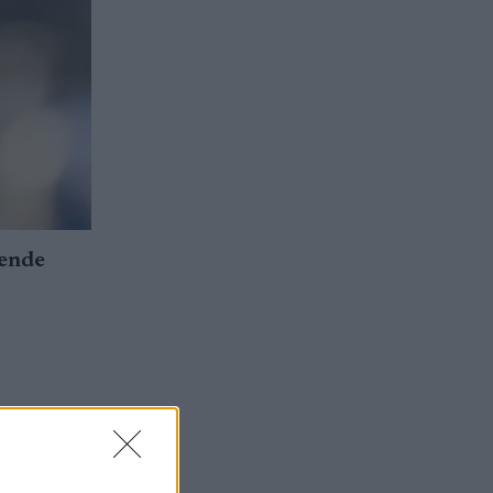
ående
ende
et en