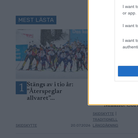
I want t
or app.
MEST LÄSTA
I want t
I want t
authenti
Stängs av i tio år:
Programmet
1
2
”Återspeglar
längdskidor
allvaret”...
skidskytte 
Milano/Cor
SKIDSKYTTE
|
TRADITIONELL
SKIDSKYTTE
20.07.2026
LÄNGDÅKNING