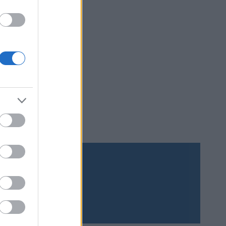
 in som
Prenumerera