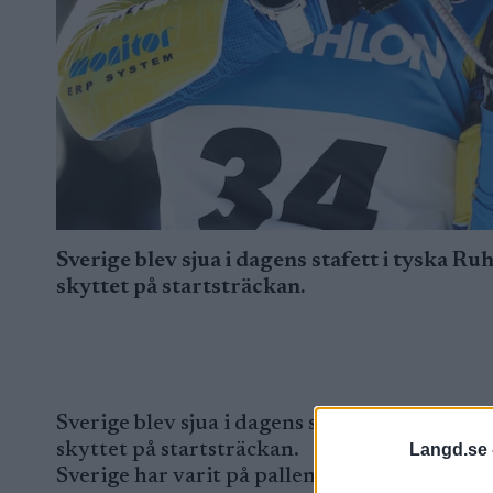
Sverige blev sjua i dagens stafett i tyska 
skyttet på startsträckan.
Sverige blev sjua i dagens stafett i tyska R
skyttet på startsträckan.
Langd.se 
Sverige har varit på pallen i de två första st