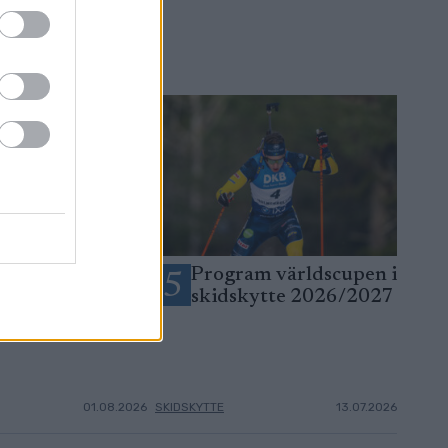
rlovat sig med
Program världscupen i
5
re
skidskytte 2026/2027
agskollegan
01.08.2026
SKIDSKYTTE
13.07.2026