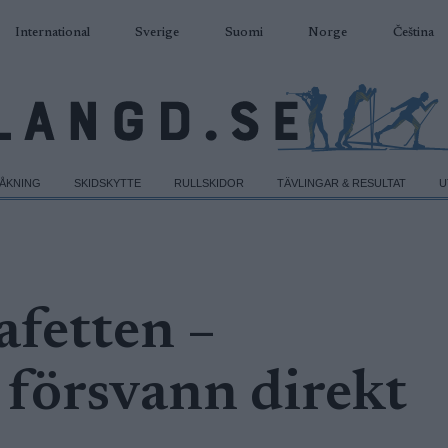
International
Sverige
Suomi
Norge
Čeština
DÅKNING
SKIDSKYTTE
RULLSKIDOR
TÄVLINGAR & RESULTAT
U
tafetten –
 försvann direkt