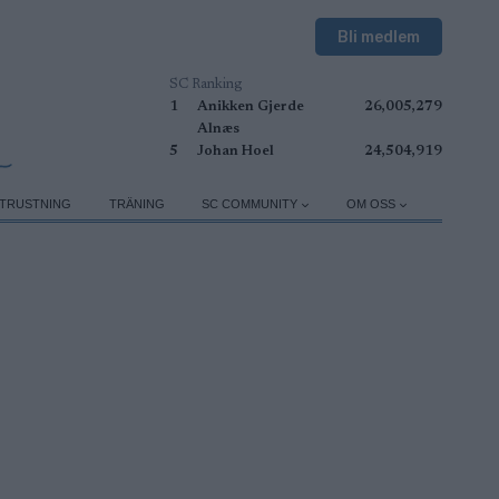
Bli medlem
SC Ranking
1
Anikken Gjerde
26,005,279
Alnæs
5
Johan Hoel
24,504,919
TRUSTNING
TRÄNING
SC COMMUNITY
OM OSS