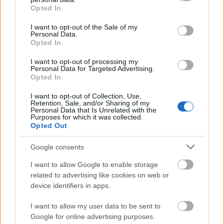
grant or deny consent to Google and its third-party tags to
Opted In
CARL QUICKLUND
use your data for below specified purposes in below Google
consent section.
I want to opt-out of the Sale of my
Personal Data.
FÖDD/ÅLDER:
1992-01-28/32 år
Opted In
I want to opt-out of processing my
BOR:
Vasastan, Stockholm
Personal Data for Targeted Advertising.
Opted In
YRKE:
Key Account Manager, Consid (IT-
I want to opt-out of Collection, Use,
Retention, Sale, and/or Sharing of my
konsultföretag)
Personal Data that Is Unrelated with the
Purposes for which it was collected.
Opted Out
FAMILJ:
Sambo (flickvän Johanna), mor, far och
Google consents
bror.
I want to allow Google to enable storage
related to advertising like cookies on web or
KLUBBAR SOM AKTIV:
Östersunds SK
device identifiers in apps.
AVLUTADE KARRIÄREN:
Januari 2017
I want to allow my user data to be sent to
Google for online advertising purposes.