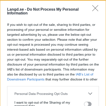
Carl Quicklund åkte tillsammans med den två
år äldre brorsan Oscar, som numera har slagit
Langd.se -
Do Not Process My Personal
Information
sig upp som fastighetsmäklare.
– Ja, han är tillbaka i Östersund men skall flytta
If you wish to opt-out of the sale, sharing to third parties, or
tillbaka till Stockholm till hösten, säger Carl om
processing of your personal or sensitive information for
Oscar, som hade en kortare period där han höll
targeted advertising by us, please use the below opt-out
på med thaiboxning (!) i Asien.
section to confirm your selection. Please note that after your
Och med mamma Saila, riksdagsledamot från
opt-out request is processed you may continue seeing
Jämtland, som tidigare aktiv i skidförbundet så
interest-based ads based on personal information utilized by
förstår man att det fortfarande snackas mycket
us or personal information disclosed to third parties prior to
skidor i familjen Quicklund.
your opt-out. You may separately opt-out of the further
disclosure of your personal information by third parties on the
– Fortfarande har jag bra kontakt med Calle
IAB’s list of downstream participants. This information may
Halfvarsson, han är den jag blev bäst kompis
also be disclosed by us to third parties on the
IAB’s List of
med i landslaget, säger IT-konsulten Carl
Downstream Participants
that may further disclose it to other
Quicklund idag.
third parties.
Please note that this website/app uses one or more Google
Personal Data Processing Opt Outs
CARL QUICKLUND og sambon Johanna har nyss köpt
services and may gather and store information including but
lägenhet i Vasastan i Stockholm. Foto: PRIVAT
not limited to your visit or usage behaviour. You may click to
I want to opt-out of the Sharing of my
personal data.