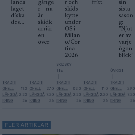
lands
gånge
r och
fritt
sin
laget
r – nu
skids
sista
diska
är
kytte
säson
des...
skidk
under
g:
arriär
OS i
”Njut
en
Milan
er av
över
o/Cor
varje
tina
ögon
2026
blick”
SKIDSKY
TTE
ÖVRIGT
|
|
TRADITI
TRADITI
TRADITI
TRADITI
TRADITI
ONELL
11.0
ONELL
27.0
ONELL
02.0
ONELL
11.0
ONELL
29.0
LÄNGDÅ
2.20
LÄNGDÅ
7.20
LÄNGDÅ
2.20
LÄNGDÅ
2.20
LÄNGDÅ
7.20
KNING
26
KNING
26
KNING
26
KNING
26
KNING
26
FLER ARTIKLAR