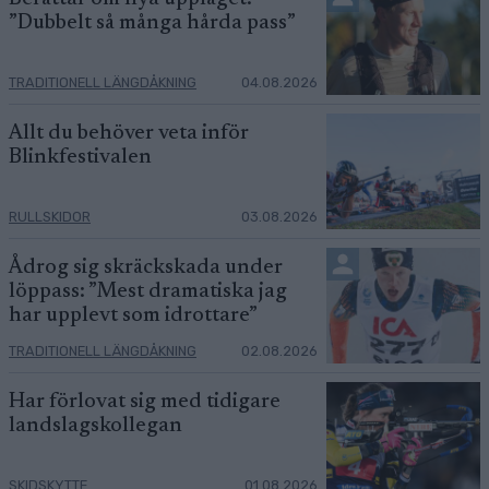
”Dubbelt så många hårda pass”
TRADITIONELL LÄNGDÅKNING
04.08.2026
Allt du behöver veta inför
Blinkfestivalen
RULLSKIDOR
03.08.2026
Ådrog sig skräckskada under
löppass: ”Mest dramatiska jag
har upplevt som idrottare”
TRADITIONELL LÄNGDÅKNING
02.08.2026
Har förlovat sig med tidigare
landslagskollegan
SKIDSKYTTE
01.08.2026