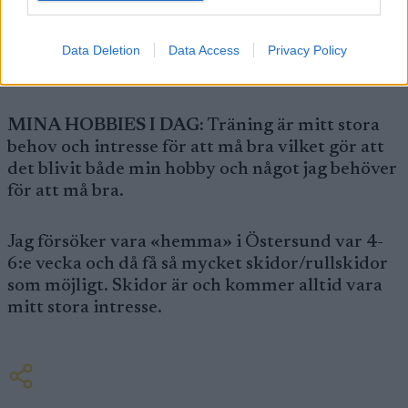
Sen är det såklart också kul att hinna åka några
Data Deletion
Data Access
Privacy Policy
kilometer med våra aktiva skidåkare uppe på
ÖSK när jag är där uppe.
MINA HOBBIES I DAG:
Träning är mitt stora
behov och intresse för att må bra vilket gör att
det blivit både min hobby och något jag behöver
för att må bra.
Jag försöker vara «hemma» i Östersund var 4-
6:e vecka och då få så mycket skidor/rullskidor
som möjligt. Skidor är och kommer alltid vara
mitt stora intresse.