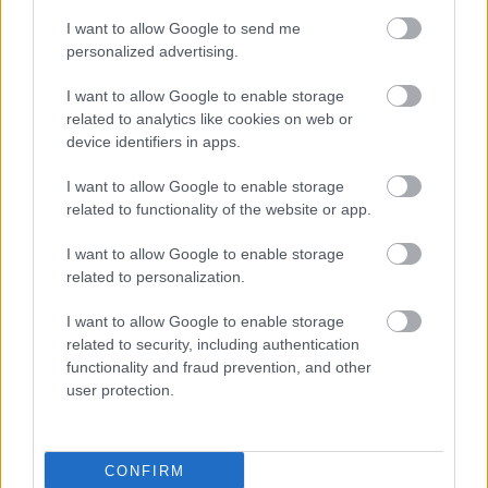
MITT BÄSTA MINNE FRÅN KARRIÄREN:
I want to allow Google to send me
Skriver tre:
personalized advertising.
I want to allow Google to enable storage
VM Falun, helheten
related to analytics like cookies on web or
När jag tog alla guld under JSM 2012
device identifiers in apps.
Formen jag hade när jag var 3:a på 15km F i
Skandinavisk cup Meråker 2014
I want to allow Google to enable storage
related to functionality of the website or app.
DET HÄR SAKNAR JAG FRÅN MIN AKTIVA
I want to allow Google to enable storage
KARRIÄR:
Naturen i Alperna under våra
related to personalization.
höstläger. En kall och dimmig Toblach-morgon
I want to allow Google to enable storage
som efter 1 timme bryter upp i sol och +20.
related to security, including authentication
functionality and fraud prevention, and other
SÅ FÖLJER JAG IDROTTEN I DAG:
Främst
user protection.
från TV-soffan och FIS-appen men också mycket
med/via Calle Halfvarsson som jag fortsatt står
nära.
CONFIRM