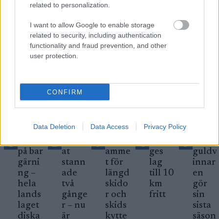
related to personalization.
I want to allow Google to enable storage
Prenumerera
related to security, including authentication
functionality and fraud prevention, and other
user protection.
MEST LÄSTA
CONFIRM
Data Deletion
Data Access
Privacy Policy
Tagna
Hjärt
Progr
Sveri
OS-
1
2
3
4
5
på bar
at
amme
ges
guldv
gärni
stann
t för
lag
innar
ng –
ade
längd
till 10
en
hela
två
skido
km
gör
lands
gånge
r och
fritt
sin
laget
r – nu
skids
sista
diska
är
kytte
säson