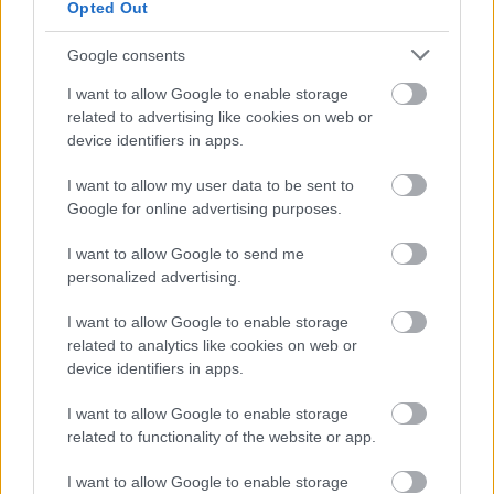
Opted Out
Svenske landslagschefen Anders Byström
Google consents
stämmer in i hyllningskören och pratar om hur
viktig Diggins vinst var i dag.
I want to allow Google to enable storage
related to advertising like cookies on web or
device identifiers in apps.
– Det var nog viktigt att Diggins fick vinna i dag.
Det var många som gick och gratulerade
I want to allow my user data to be sent to
Diggins från alla möjliga länder och det hade de
Google for online advertising purposes.
nog inte gjort om det var en svensk eller en
norsk som vunnit. Det betyder mycket, säger
I want to allow Google to send me
personalized advertising.
han.
I want to allow Google to enable storage
HÄR HITTAR DU HELA VM-PROGRAMMET
related to analytics like cookies on web or
device identifiers in apps.
I want to allow Google to enable storage
related to functionality of the website or app.
I want to allow Google to enable storage
Prenumerera på vårt nyhetsbrev