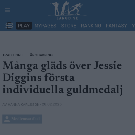
Skip
to
content
PLAY
MYPAGES
STORE
RANKING
FANTASY
TRADITIONELL LÄNGDÅKNING
Många gläds över Jessie
Diggins första
individuella guldmedalj
• 28.02.2023
AV HANNA KARLSSON
Medlemsartikel