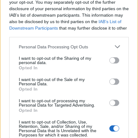
your opt-out. You may separately opt-out of the further
att vi tar alla medaljer förutom två så är det bra
disclosure of your personal information by third parties on the
för sporten att det kommer någon annan och
IAB’s list of downstream participants. This information may
speciellt en amerikansk tjej.
also be disclosed by us to third parties on the
IAB’s List of
Downstream Participants
that may further disclose it to other
third parties.
Anne Kjersti Kalvå som blev fyra i dagens lopp
imponeras även hon över Diggins insats.
Please note that this website/app uses one or more Google
Personal Data Processing Opt Outs
services and may gather and store information including but
not limited to your visit or usage behaviour. You may click to
I want to opt-out of the Sharing of my
– Det är vansinnigt imponerande och jag förstod
personal data.
grant or deny consent to Google and its third-party tags to
redan på teamsprinten att hon var i väldigt bra
Opted In
use your data for below specified purposes in below Google
form och banan här passar väldigt bra. Det är
consent section.
I want to opt-out of the Sale of my
verkligen coolt och imponerande och bra när
Personal Data.
Opted In
någon trycker ner svenskarna lite, säger Anne
Kjersti Kalvå.
I want to opt-out of processing my
Personal Data for Targeted Advertising.
Opted In
Det var många som ville gratuelera Jessie DIggins efter
guldet i dag, här är hon tillsammans med norskan Anne
I want to opt-out of Collection, Use,
Kjersti Kalvå som var imponerad över Diggins lopp idag.
Retention, Sale, and/or Sharing of my
Personal Data that Is Unrelated with the
Foto: Petter Arvidsson/Bildbyrån
Purposes for which it was collected.