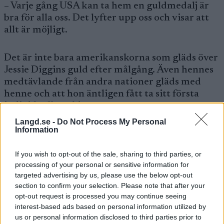
– Varje gång USA kan ta hem en guldmedalj är
bra för alla oss. Det lyfter upp oss och visar att
allt är möjligt.
Det är inte bara amerikanskorna som gläds över
Jessie Diggins guld efter målgång. Även hennes
medtävlande från andra nationer gläds med
henne och att hon äntligen fått ta sitt första
individuella guld.
Langd.se -
Do Not Process My Personal
Information
Bra för sporten
– Det hon gör i dag är så imponerande, säger
If you wish to opt-out of the sale, sharing to third parties, or
dagens silvermedaljör Frida Karlsson efter
processing of your personal or sensitive information for
loppet och fortsätter:
targeted advertising by us, please use the below opt-out
– Jag tycker att jag har bra fart på slutet men
section to confirm your selection. Please note that after your
som hon åker på slutet, det är nånting extra. Sen
opt-out request is processed you may continue seeing
är det jättebra för sporten. Även om vi tycker
interest-based ads based on personal information utilized by
att det är skitkul att det går bra för Sverige och
us or personal information disclosed to third parties prior to