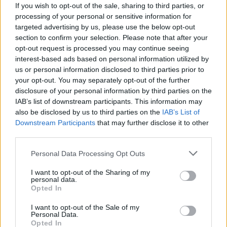
If you wish to opt-out of the sale, sharing to third parties, or
processing of your personal or sensitive information for
Onsdag 4 mars
targeted advertising by us, please use the below opt-out
11:30 Masstart, 20 km damer junior
section to confirm your selection. Please note that after your
14:00 Masstart, 20 km herrar junior
opt-out request is processed you may continue seeing
Startlistor, resultat och detaljer
interest-based ads based on personal information utilized by
us or personal information disclosed to third parties prior to
your opt-out. You may separately opt-out of the further
Torsdag 5 mars
disclosure of your personal information by third parties on the
11:30 Masstart, 20 km damer U23
IAB’s list of downstream participants. This information may
14:00 Masstart, 20 km herrar U23
also be disclosed by us to third parties on the
IAB’s List of
Startlistor, resultat och detaljer
Downstream Participants
that may further disclose it to other
third parties.
Fredag 6 mars
Please note that this website/app uses one or more Google
Personal Data Processing Opt Outs
services and may gather and store information including but
11:30 Individuell 10 km klassisk herrar junior
not limited to your visit or usage behaviour. You may click to
I want to opt-out of the Sharing of my
14:00 Individuell 10 km klassisk damer junior
personal data.
grant or deny consent to Google and its third-party tags to
Startlistor, resultat och detaljer
Opted In
use your data for below specified purposes in below Google
consent section.
I want to opt-out of the Sale of my
Personal Data.
Lördag 7 mars
Opted In