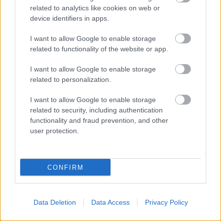
related to analytics like cookies on web or
device identifiers in apps.
I want to allow Google to enable storage
MEST LÄSTA
related to functionality of the website or app.
I want to allow Google to enable storage
related to personalization.
Tagna
Hjärt
Progr
Sveri
OS-
1
2
3
4
5
I want to allow Google to enable storage
på bar
at
amme
ges
guldv
related to security, including authentication
gärni
stann
t för
lag
innar
functionality and fraud prevention, and other
ng –
ade
längd
till 10
en
user protection.
hela
två
skido
km
gör
lands
gånge
r och
fritt
sin
laget
r – nu
skids
sista
CONFIRM
diska
är
kytte
säson
des...
skidk
under
g:
arriär
OS i
”Njut
en
Milan
er av
Data Deletion
Data Access
Privacy Policy
över
o/Cor
varje