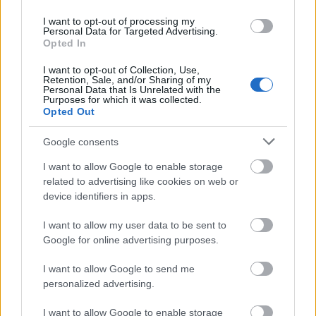
09:30 Individuell 10 km klassisk herrar U23
12:30 Individuell 10 km klassisk damer U23
I want to opt-out of processing my
Personal Data for Targeted Advertising.
Startlistor, resultat och detaljer
Opted In
I want to opt-out of Collection, Use,
Söndag 8 mars
Retention, Sale, and/or Sharing of my
Personal Data that Is Unrelated with the
09:30 Mixed stafett 4×5 km junior
Purposes for which it was collected.
12:00 Mixed stafett 4×5 km U23
Opted Out
Startlistor, resultat och detaljer
Google consents
I want to allow Google to enable storage
related to advertising like cookies on web or
device identifiers in apps.
I want to allow my user data to be sent to
Prenumerera på vårt nyhetsbrev
Google for online advertising purposes.
I want to allow Google to send me
personalized advertising.
Prenumerera
I want to allow Google to enable storage