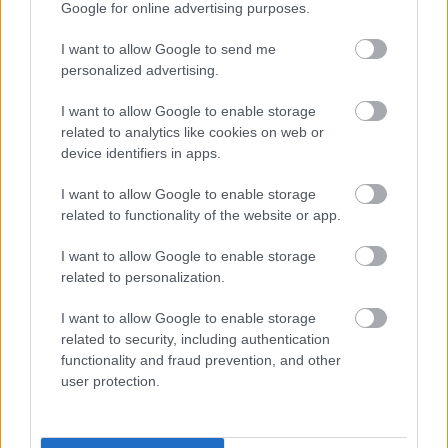
ng –
ade
längd
till 10
en
Google for online advertising purposes.
hela
två
skido
km
gör
I want to allow Google to send me
lands
gånge
r och
fritt
sin
personalized advertising.
laget
r – nu
skids
sista
diska
är
kytte
säson
I want to allow Google to enable storage
des...
skidk
under
g:
related to analytics like cookies on web or
arriär
OS i
”Njut
device identifiers in apps.
en
Milan
er av
över
o/Cor
varje
I want to allow Google to enable storage
tina
ögon
related to functionality of the website or app.
2026
blick”
I want to allow Google to enable storage
SKIDSKY
related to personalization.
TTE
ÖVRIGT
|
|
I want to allow Google to enable storage
TRADITI
TRADITI
TRADITI
TRADITI
TRADITI
ONELL
11.0
ONELL
27.0
ONELL
02.0
ONELL
11.0
ONELL
29.0
related to security, including authentication
LÄNGDÅ
2.20
LÄNGDÅ
7.20
LÄNGDÅ
2.20
LÄNGDÅ
2.20
LÄNGDÅ
7.20
functionality and fraud prevention, and other
KNING
26
KNING
26
KNING
26
KNING
26
KNING
26
user protection.