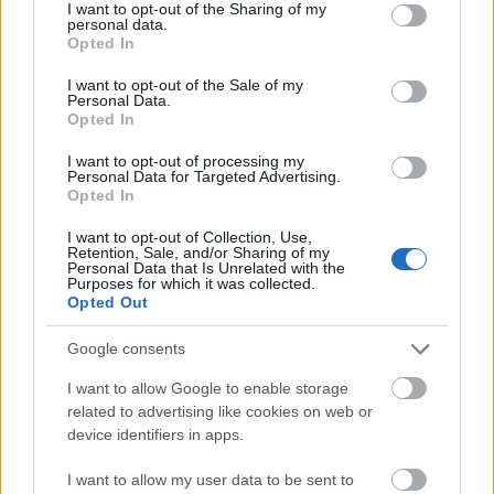
not limited to your visit or usage behaviour. You may click to
I want to opt-out of the Sharing of my
personal data.
grant or deny consent to Google and its third-party tags to
Opted In
use your data for below specified purposes in below Google
consent section.
I want to opt-out of the Sale of my
Personal Data.
Prenumerera på vårt nyhetsbrev
Opted In
I want to opt-out of processing my
Personal Data for Targeted Advertising.
Prenumerera
Opted In
I want to opt-out of Collection, Use,
Retention, Sale, and/or Sharing of my
Personal Data that Is Unrelated with the
Purposes for which it was collected.
Opted Out
MEST LÄSTA
Google consents
I want to allow Google to enable storage
related to advertising like cookies on web or
Tagna
Hjärt
Progr
Sveri
OS-
device identifiers in apps.
1
2
3
4
5
på bar
at
amme
ges
guldv
gärni
stann
t för
lag
innar
I want to allow my user data to be sent to