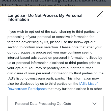
som kom till start i tävlingen, men bästa svensk
blev Theo Mattei på en 67:e plats.
Langd.se -
Do Not Process My Personal
Information
Topp 5 herrar Olos/Muonio
1. Friedrich Moch, Tyskland, 26.54,4
If you wish to opt-out of the sale, sharing to third parties, or
processing of your personal or sensitive information for
2. Ristomatti Hakola, Finland, +1,9
targeted advertising by us, please use the below opt-out
2. Elia Barp, Italien, +1,9
section to confirm your selection. Please note that after your
4. Leevi Tarjanne, Finland, +2,5
opt-out request is processed you may continue seeing
5. Federico Pellegrino, Italien, +12,4
interest-based ads based on personal information utilized by
us or personal information disclosed to third parties prior to
your opt-out. You may separately opt-out of the further
HÄR
hittar du resultat.
disclosure of your personal information by third parties on the
IAB’s list of downstream participants. This information may
Tävlingarna sänds på
SC Play
– som ingår i
also be disclosed by us to third parties on the
IAB’s List of
medlemskapet på Langd.se. Imorgon står 10
Downstream Participants
that may further disclose it to other
third parties.
km skejt på schemat.
Please note that this website/app uses one or more Google
Personal Data Processing Opt Outs
services and may gather and store information including but